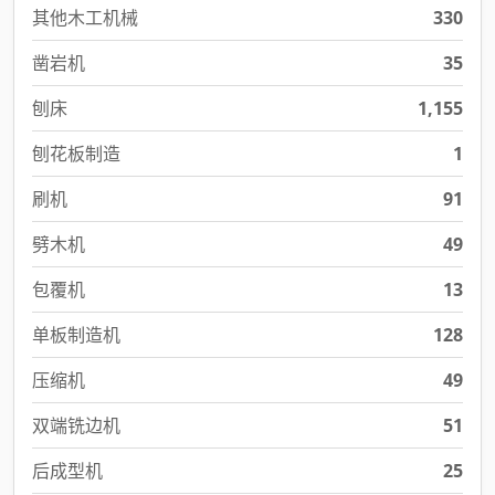
其他木工机械
330
凿岩机
35
刨床
1,155
刨花板制造
1
刷机
91
劈木机
49
包覆机
13
单板制造机
128
压缩机
49
双端铣边机
51
后成型机
25