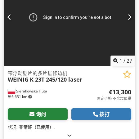
1
/
27
带浮动锯片的多片锯修边机
WEINIG
K 23T 245/120 laser
€13,300
Sierakowska Huta
6,631 km
固定价格 不含增值税
询问
拨打
状况:
非常好（已使用）
,