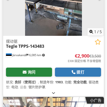
1
/
5
摆动锯
Tegle
TPPS-143483
€2,900
Järvakandi
6,085 km
€3,500
EXW 固定价格 不含增值税
询问
拨打
状况:
良好（使用过）
, 制造年份:
1983
, 功能:
完全功能
, 驱动类
型:
电动
, 设备:
锯片防护罩
,
小广告