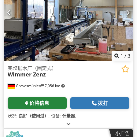
1
/
3
完整锯木厂（固定式）
Wimmer Zenz
Grevesmühlen
7,056 km
价格信息
拨打
状况:
良好（使用过）
, 设备:
计量器
,
小广告