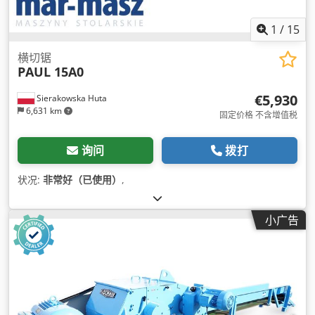
1
/
15
横切锯
PAUL 15A0
€5,930
Sierakowska Huta
6,631 km
固定价格 不含增值税
询问
拨打
状况:
非常好（已使用）
,
小广告