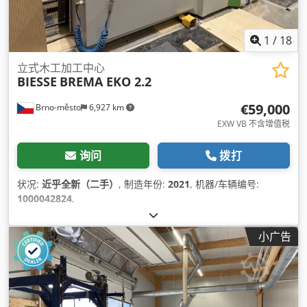
1
/
18
立式木工加工中心
BIESSE
BREMA EKO 2.2
€59,000
Brno-město
6,927 km
EXW VB 不含增值税
询问
拨打
状况:
近乎全新（二手）
, 制造年份:
2021
, 机器/车辆编号:
1000042824
,
小广告