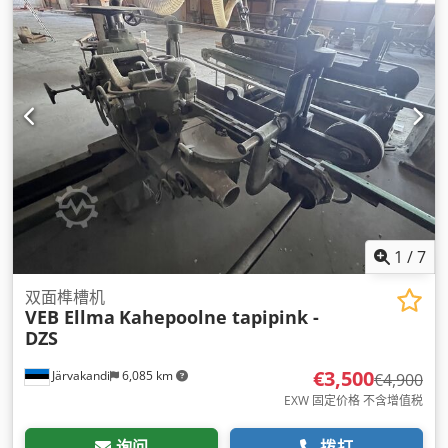
1
/
7
双面榫槽机
VEB Ellma
Kahepoolne tapipink -
DZS
€3,500
Järvakandi
6,085 km
€4,900
EXW 固定价格 不含增值税
询问
拨打