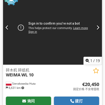
1
/
19
碎木机 碎纸机
WEIMA
WL 10
€20,450
Sierakowska Huta
6,631 km
固定价格 不含增值税
询问
拨打