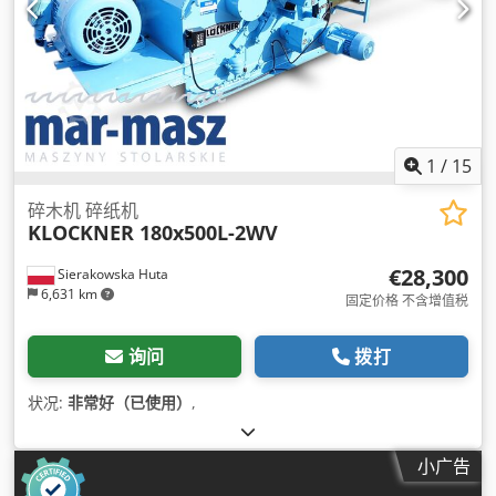
1
/
15
碎木机 碎纸机
KLOCKNER 180x500L-2WV
€28,300
Sierakowska Huta
6,631 km
固定价格 不含增值税
询问
拨打
状况:
非常好（已使用）
,
小广告