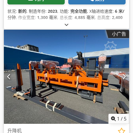
状况:
新的
, 制造年份:
2023
, 功能:
完全功能
, X轴进给速度:
6 米/
分钟
, 作业宽度:
1,300 毫米
, 总长度:
4,885 毫米
, 总高度:
2,400
毫米
, 总宽度:
3,780 毫米
, 输入电流类型:
三相
, 作业高度:
900 毫
米
, 输入电压:
380 V
, 输入频率:
50 赫兹
, 能耗:
17 千瓦时
, 保修
小广告
期限:
12 个月
,
1
/
5
升降机