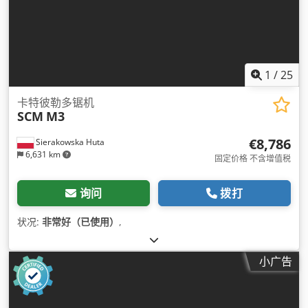
1
/
25
卡特彼勒多锯机
SCM
M3
€8,786
Sierakowska Huta
6,631 km
固定价格 不含增值税
询问
拨打
状况:
非常好（已使用）
,
小广告