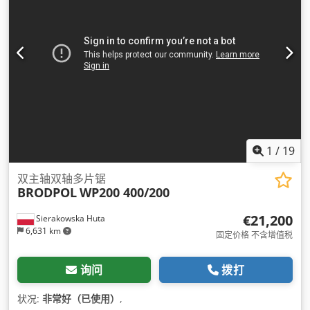
1
/
19
双主轴双轴多片锯
BRODPOL
WP200 400/200
€21,200
Sierakowska Huta
6,631 km
固定价格 不含增值税
询问
拨打
状况:
非常好（已使用）
,