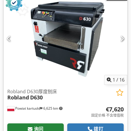
1
/
16
Robland D630厚度刨床
Robland
D630
€7,620
Powiat kartuski
6,625 km
固定价格 不含增值税
询问
拨打