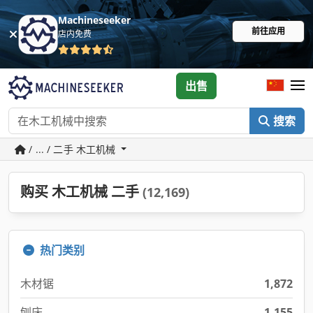
Machineseeker
前往应用
店内免费
出售
搜索
/ ... / 二手 木工机械
购买 木工机械 二手
(12,169)
热门类别
木材锯
1,872
刨床
1,155