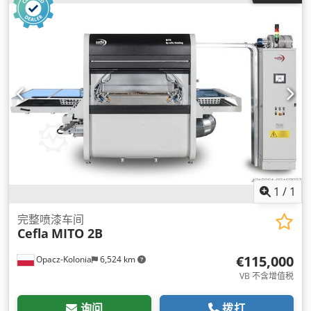
1
/
1
完整喷漆车间
Cefla
MITO 2B
€115,000
Opacz-Kolonia
6,524 km
VB 不含增值税
询问
拨打