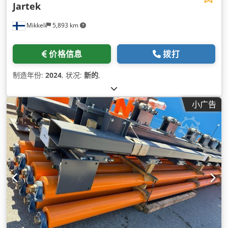
Jartek
Mikkeli
5,893 km
价格信息
拨打
制造年份:
2024
, 状况:
新的
,
小广告