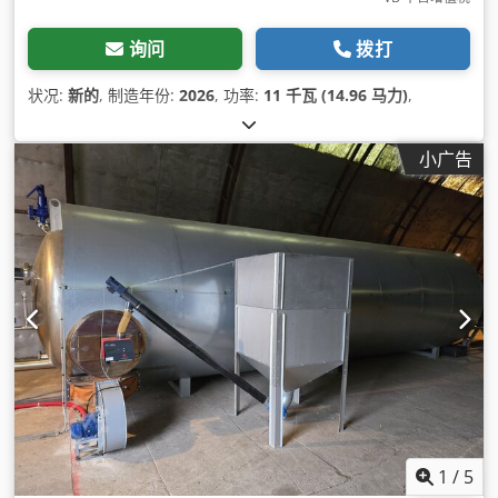
询问
拨打
状况:
新的
, 制造年份:
2026
, 功率:
11 千瓦 (14.96 马力)
,
小广告
1
/
5