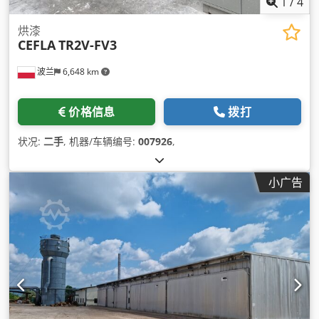
1
/
4
烘漆
CEFLA
TR2V-FV3
波兰
6,648 km
价格信息
拨打
状况:
二手
, 机器/车辆编号:
007926
,
小广告