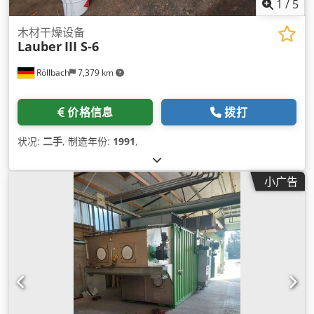
1
/
5
木材干燥设备
Lauber
III S-6
Röllbach
7,379 km
价格信息
拨打
状况:
二手
, 制造年份:
1991
,
小广告