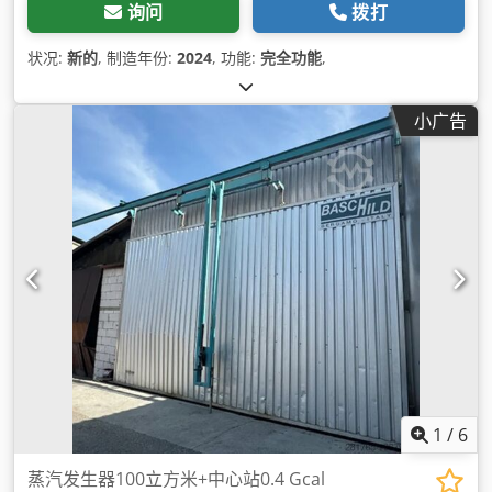
询问
拨打
状况:
新的
, 制造年份:
2024
, 功能:
完全功能
,
小广告
1
/
6
蒸汽发生器100立方米+中心站0.4 Gcal