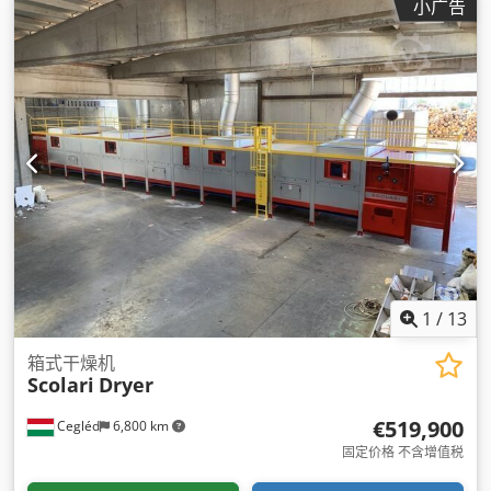
小广告
1
/
13
箱式干燥机
Scolari
Dryer
€519,900
Cegléd
6,800 km
固定价格 不含增值税