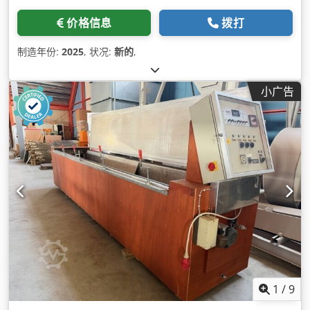
价格信息
拨打
制造年份:
2025
, 状况:
新的
,
小广告
1
/
9