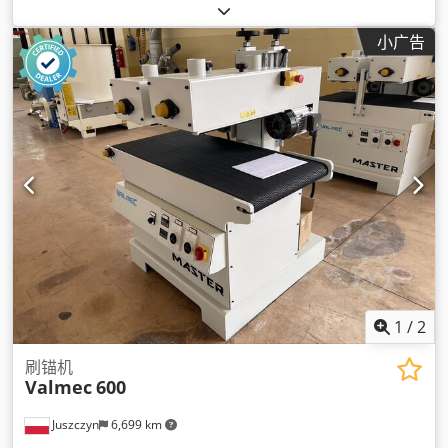
小广告
1
/
2
刷锚机
Valmec
600
Juszczyn
6,699 km