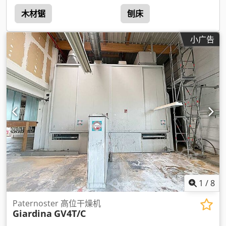
木材锯
刨床
小广告
1
/
8
Paternoster 高位干燥机
Giardina
GV4T/C