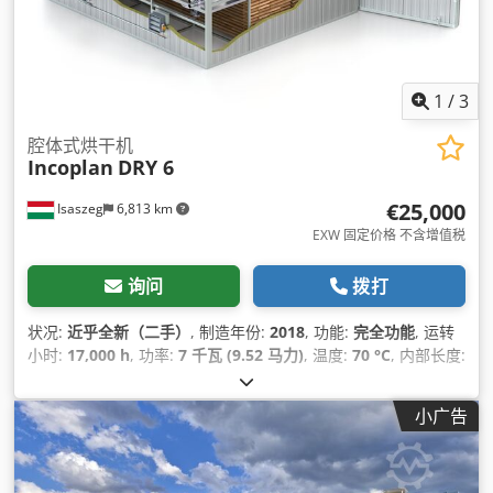
1
/
3
腔体式烘干机
Incoplan
DRY 6
€25,000
Isaszeg
6,813 km
EXW 固定价格 不含增值税
询问
拨打
状况:
近乎全新（二手）
, 制造年份:
2018
, 功能:
完全功能
, 运转
小时:
17,000 h
, 功率:
7 千瓦 (9.52 马力)
, 温度:
70 °C
, 内部长度:
6,000 毫米
, 内宽:
2,800 毫米
, 内部高度:
2,500 毫米
, 控制类型:
PLC 控制
, 驱动类型:
电动
, 设备:
CE标志
,
小广告