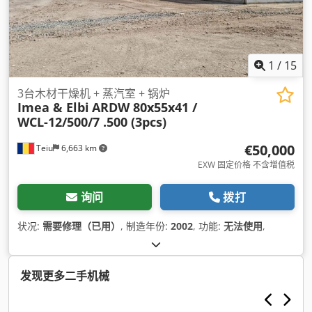
1
/
15
3台木材干燥机 + 蒸汽室 + 锅炉
Imea & Elbi
ARDW 80x55x41 /
WCL-12/500/7 .500 (3pcs)
€50,000
Teiu
6,663 km
EXW 固定价格 不含增值税
询问
拨打
状况:
需要修理（已用）
, 制造年份:
2002
, 功能:
无法使用
,
发现更多二手机械