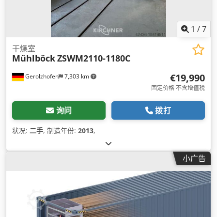
1
/
7
干燥室
Mühlböck
ZSWM2110-1180C
€19,990
Gerolzhofen
7,303 km
固定价格 不含增值税
询问
拨打
状况:
二手
, 制造年份:
2013
,
小广告