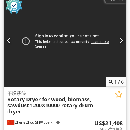
1
/
6
干燥系统
Rotary Dryer for wood, biomass,
sawdust
1200X10000 rotary drum
dryer
US$21,408
Zheng Zhou Shi
809 km
VB 不含增值税