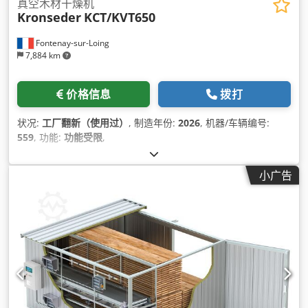
真空木材干燥机
Kronseder
KCT/KVT650
Fontenay-sur-Loing
7,884 km
价格信息
拨打
状况:
工厂翻新（使用过）
, 制造年份:
2026
, 机器/车辆编号:
559
, 功能:
功能受限
,
小广告