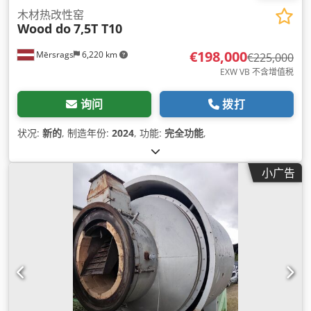
木材热改性窑
Wood do
7,5T T10
€198,000
Mērsrags
6,220 km
€225,000
EXW VB 不含增值税
询问
拨打
状况:
新的
, 制造年份:
2024
, 功能:
完全功能
,
小广告