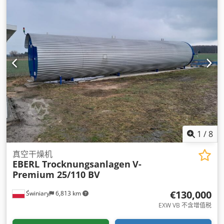
1
/
8
真空干燥机
EBERL Trocknungsanlagen
V-
Premium 25/110 BV
€130,000
Świniary
6,813 km
EXW VB 不含增值税