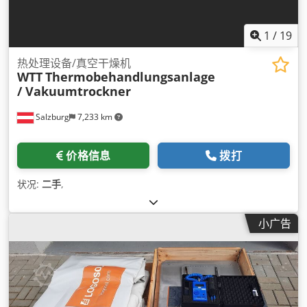
1
/
19
热处理设备/真空干燥机
WTT
Thermobehandlungsanlage
/ Vakuumtrockner
Salzburg
7,233 km
价格信息
拨打
状况:
二手
,
小广告