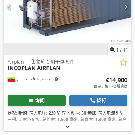
1
/
11
Airplan — 集装箱专用干燥套件
INCOPLAN
AIRPLAN
€14,900
Quillualpa
16,360 km
固定价格 不含增值税
询问
拨打
状况:
新的
, 输入电压:
220 V
, 输入频率:
50 赫兹
, 输入电流类型:
三相
, 温度:
75 °C
, 总长度:
1,500 毫米
, 总宽度:
1,300 毫米
, 总高
度:
2,250 毫米
, 总重量:
230 千克
, 控制类型:
PLC 控制
, 驱动类
型:
电动
, 燃油类型:
电动
,