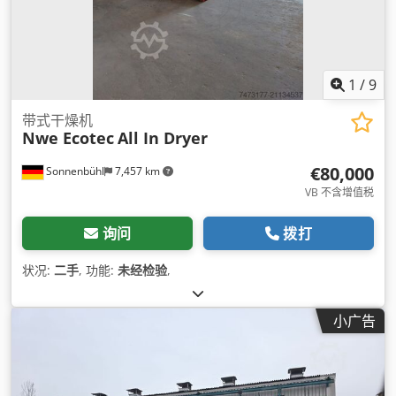
1
/
9
带式干燥机
Nwe Ecotec
All In Dryer
€80,000
Sonnenbühl
7,457 km
VB 不含增值税
询问
拨打
状况:
二手
, 功能:
未经检验
,
小广告