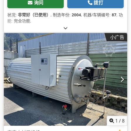
询问
拨打
状况:
非常好（已使用）
, 制造年份:
2004
, 机器/车辆编号:
87
, 功
能:
完全功能
,
小广告
1
/
8