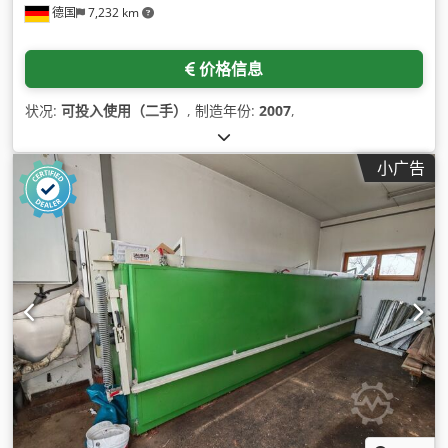
德国
7,232 km
价格信息
状况:
可投入使用（二手）
, 制造年份:
2007
,
小广告