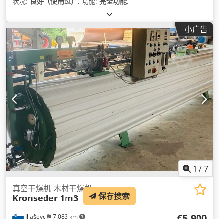
状况:
良好（使用过）
, 功能:
完全功能
,
小广告
1
/
7
真空干燥机 木材干燥机
保存搜索
Kronseder
1m3
€5,900
Iljaševci
7,083 km