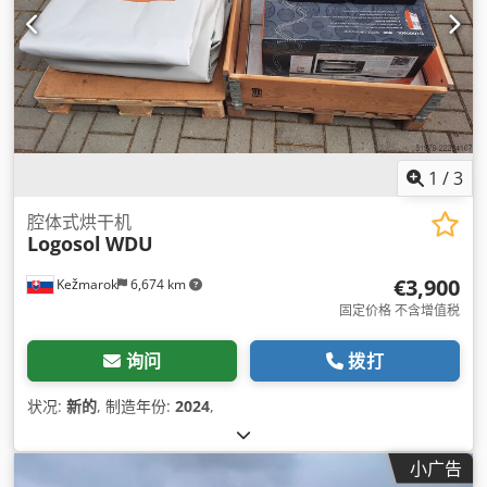
1
/
3
腔体式烘干机
Logosol
WDU
€3,900
Kežmarok
6,674 km
固定价格 不含增值税
询问
拨打
状况:
新的
, 制造年份:
2024
,
小广告