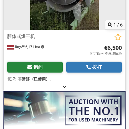
1
/
6
腔体式烘干机
€6,500
Rīga
6,171 km
固定价格 不含增值税
询问
拨打
状况:
非常好（已使用）
,