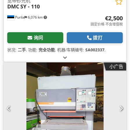
宽带砂光机
DMC
SY - 110
€2,500
Purila
6,076 km
固定价格 不含增值税
询问
拨打
状况:
二手
, 功能:
完全功能
, 机器/车辆编号:
SA002337
,
小广告