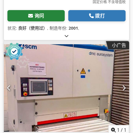
固定价格 不含增值税
询问
拨打
状况:
良好（使用过）
, 制造年份:
2001
,
小广告
1
/
1