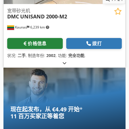
宽带砂光机
DMC
UNISAND 2000-M2
Kaunas
6,239 km
价格信息
拨打
状况:
二手
, 制造年份:
2002
, 功能:
完全功能
,
现在起发布，从 €4.49 开始
*
11 百万买家
正等着您