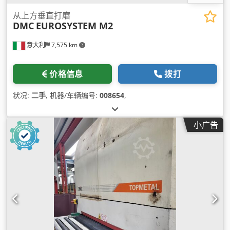
从上方垂直打磨
DMC
EUROSYSTEM M2
意大利
7,575 km
价格信息
拨打
状况:
二手
, 机器/车辆编号:
008654
,
小广告