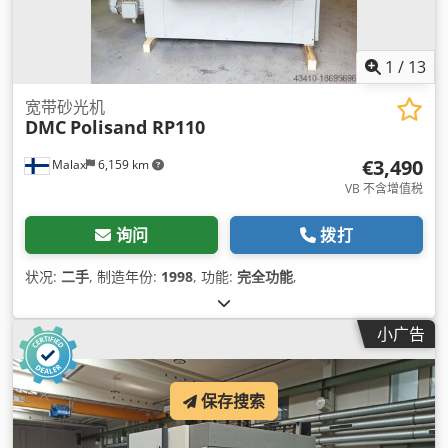
1
/
13
宽带砂光机
DMC
Polisand RP110
€3,490
Malax
6,159 km
VB 不含增值税
询问
拨打
状况:
二手
, 制造年份:
1998
, 功能:
完全功能
,
小广告
保存搜索