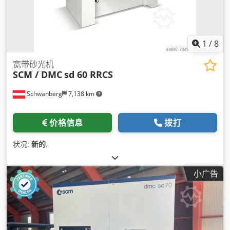
1
/
8
宽带砂光机
SCM / DMC
sd 60 RRCS
Schwanberg
7,138 km
价格信息
拨打
状况:
新的
,
小广告