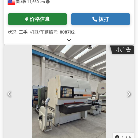
美国
11,660 km
价格信息
拨打
状况:
二手
, 机器/车辆编号:
008702
,
小广告
1
/
6