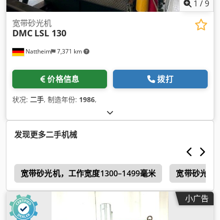
1
/
9
宽带砂光机
DMC
LSL 130
Nattheim
7,371 km
价格信息
拨打
状况:
二手
, 制造年份:
1986
,
发现更多二手机械
g
宽带砂光机，工作宽度1300–1499毫米
宽带砂光机 1
小广告