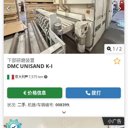
1
/
2
下部研磨装置
DMC
UNISAND K-I
意大利
7,575 km
价格信息
拨打
状况:
二手
, 机器/车辆编号:
008399
,
小广告