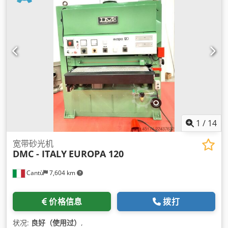
1
/
14
宽带砂光机
DMC - ITALY
EUROPA 120
Cantù
7,604 km
价格信息
拨打
状况:
良好（使用过）
,