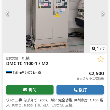
1
/
7
肉类加工机械
DMC
TC 1100-1 / M2
€2,500
Tallinn
6,072 km
固定价格 不含增值税
询问
拨打
状况:
二手
, 制造年份:
2002
, 功能:
完全功能
, 磨削宽度:
1,100 毫
米
, 总重量:
6,600 千克
, 输入电流类型:
三相
,