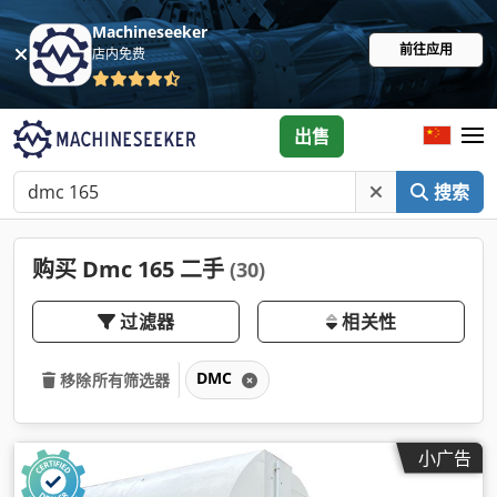
Machineseeker
前往应用
店内免费
出售
搜索
购买 Dmc 165 二手
(30)
过滤器
相关性
DMC
移除所有筛选器
小广告