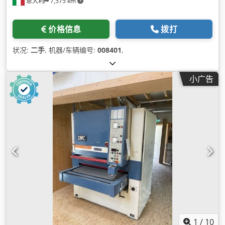
意大利
7,575 km
价格信息
拨打
状况:
二手
, 机器/车辆编号:
008401
,
小广告
1
/
10