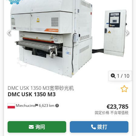
1
/
10
DMC USK 1350 M3宽带砂光机
DMC
USK 1350 M3
€23,785
Miechucino
6,623 km
固定价格 不含增值税
询问
拨打