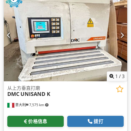
1
/
3
从上方垂直打磨
DMC
UNISAND K
意大利
7,575 km
价格信息
拨打