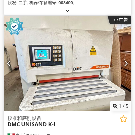
状况:
二手
, 机器/车辆编号:
008400
,
小广告
1
/
5
校准和磨削设备
DMC
UNISAND K-I