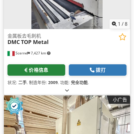
1
/
8
金属板去毛刺机
DMC
TOP Metal
Scerne
7,427 km
价格信息
拨打
状况:
二手
, 制造年份:
2009
, 功能:
完全功能
,
小广告