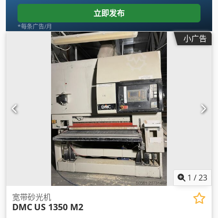
立即发布
*每条广告/月
小广告
1
/
23
宽带砂光机
DMC
US 1350 M2