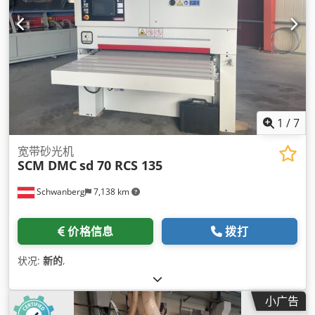
1
/
7
宽带砂光机
SCM DMC
sd 70 RCS 135
Schwanberg
7,138 km
价格信息
拨打
状况:
新的
,
小广告