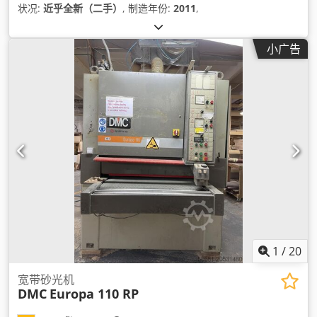
状况:
近乎全新（二手）
, 制造年份:
2011
,
小广告
1
/
20
宽带砂光机
DMC
Europa 110 RP