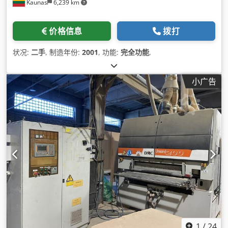
Kaunas
6,239 km
价格信息
拨打
状况:
二手
, 制造年份:
2001
, 功能:
完全功能
,
小广告
1
/
24