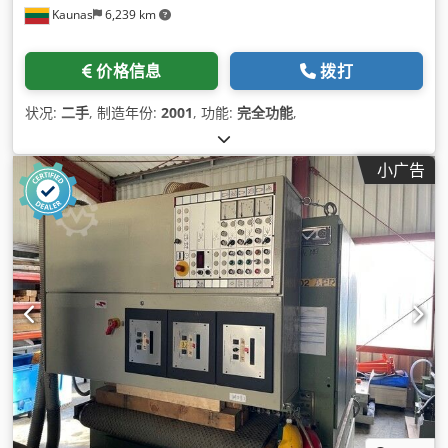
Kaunas
6,239 km
价格信息
拨打
状况:
二手
, 制造年份:
2001
, 功能:
完全功能
,
小广告