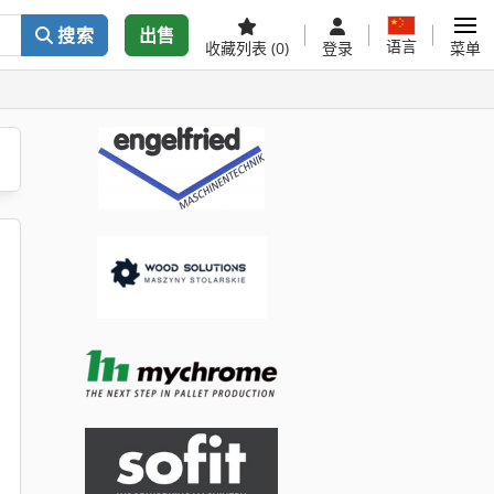
搜索
出售
语言
收藏列表
(0)
登录
菜单