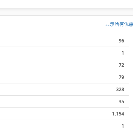
显示所有优
96
1
72
79
328
35
1,154
1