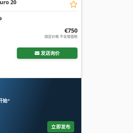
uro 20
€750
固定价格 不含增值税
发送询价
 开始
*
立即发布