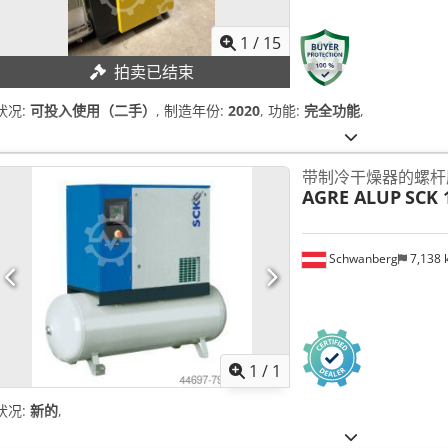
1
/
15
拍卖已结束
状况:
可投入使用（二手）
, 制造年份:
2020
, 功能:
完全功能
,
带制冷干燥器的螺杆
AGRE ALUP
SCK 
Schwanberg
7,138
请求更
1
/
1
状况:
新的
,