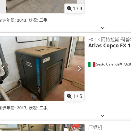
1
/
4
制造年份:
2013
, 状况:
二手
,
FX 13 阿特拉斯·科
Atlas Copco
FX 1
Sesto Calende
7,63
1
/
5
制造年份:
2017
, 状况:
二手
,
压缩机