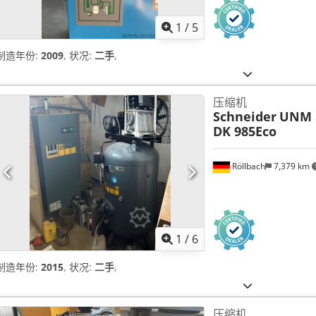
1
/
5
制造年份:
2009
, 状况:
二手
,
压缩机
Schneider
UNM S
DK 985Eco
Röllbach
7,379 km
1
/
6
制造年份:
2015
, 状况:
二手
,
压缩机