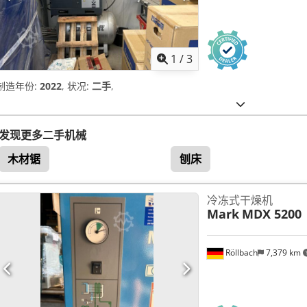
1
/
3
制造年份:
2022
, 状况:
二手
,
发现更多二手机械
木材锯
刨床
冷冻式干燥机
Mark
MDX 5200
Röllbach
7,379 km