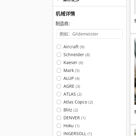
机械详情
制造商：
Aircraft
(9)
Schneider
(8)
Kaeser
(6)
Mark
(5)
ALUP
(4)
AGRE
(3)
ATLAS
(2)
Atlas Copco
(2)
Blitz
(2)
DENVER
(1)
Hoku
(1)
INGERSOLL
(1)