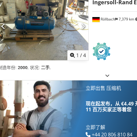
Ingersoll-Rand
E
Röllbach
7,379 km
1
/
4
制造年份:
2000
, 状况:
二手
,
立即出售 压缩机
现在起发布，从 €4.49
11 百万买家
正等着您
立即了解
+44 20 806 810 84