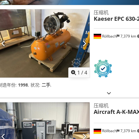
压缩机
Kaeser
EPC 630-
Röllbach
7,379 km
1
/
4
制造年份:
1998
, 状况:
二手
,
压缩机
Aircraft
A-K-MAX 
Röllbach
7,379 km