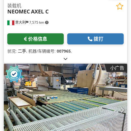
装载机
NEOMEC
AXEL C
意大利
7,575 km
价格信息
拨打
状况:
二手
, 机器/车辆编号:
007965
,
小广告