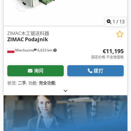
1
/
13
ZIMAC木工锯送料器
ZIMAC
Podajnik
€11,195
Miechucino
6,623 km
固定价格 不含增值税
询问
拨打
状况:
二手
, 功能:
完全功能
,