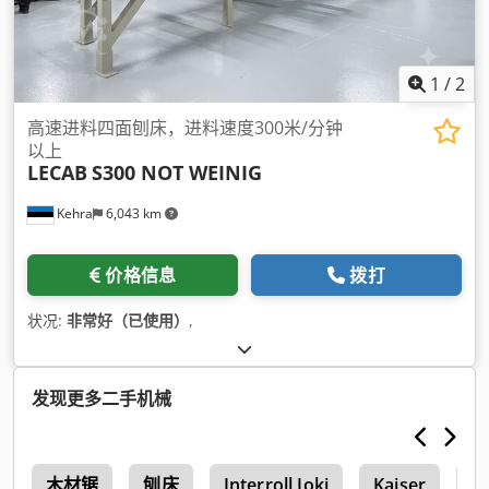
1
/
2
高速进料四面刨床，进料速度300米/分钟
以上
LECAB
S300 NOT WEINIG
Kehra
6,043 km
价格信息
拨打
状况:
非常好（已使用）
,
发现更多二手机械
木材锯
刨床
Interroll Joki
Kaiser
木