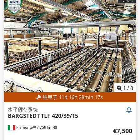
1
/
8
结束于
11
d
16
h
28
min
15
s
水平储存系统
BARGSTEDT
TLF 420/39/15
Piemonte
7,759 km
€7,500