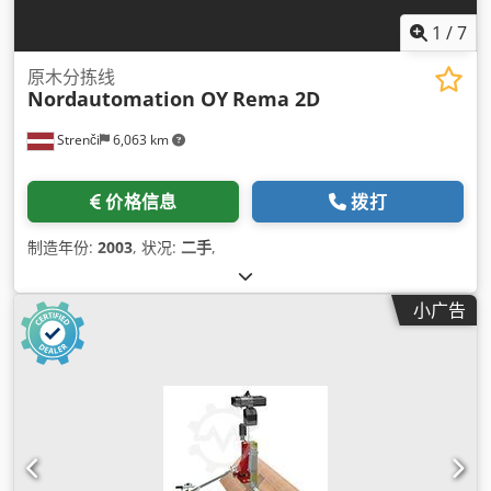
1
/
7
原木分拣线
Nordautomation OY
Rema 2D
Strenči
6,063 km
价格信息
拨打
制造年份:
2003
, 状况:
二手
,
小广告