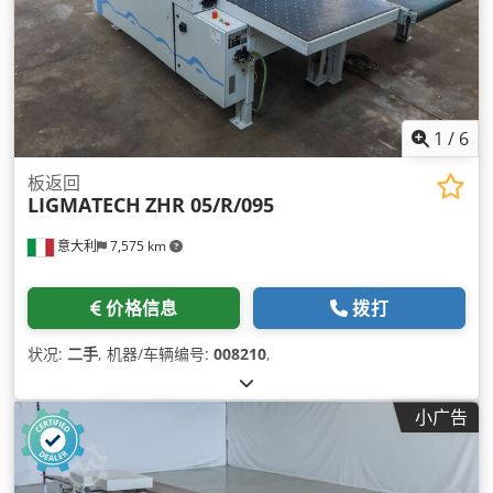
1
/
6
板返回
LIGMATECH
ZHR 05/R/095
意大利
7,575 km
价格信息
拨打
状况:
二手
, 机器/车辆编号:
008210
,
小广告