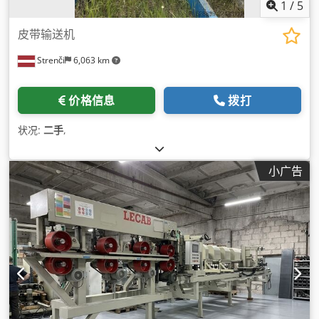
1
/
5
皮带输送机
Strenči
6,063 km
价格信息
拨打
状况:
二手
,
小广告