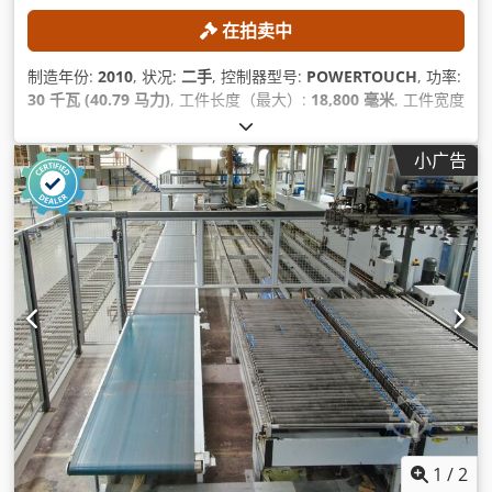
在拍卖中
制造年份:
2010
, 状况:
二手
, 控制器型号:
POWERTOUCH
, 功率:
30 千瓦 (40.79 马力)
, 工件长度（最大）:
18,800 毫米
, 工件宽度
（最大）:
15,000 毫米
, X轴进给速度:
80 米/分钟
,
小广告
1
/
2