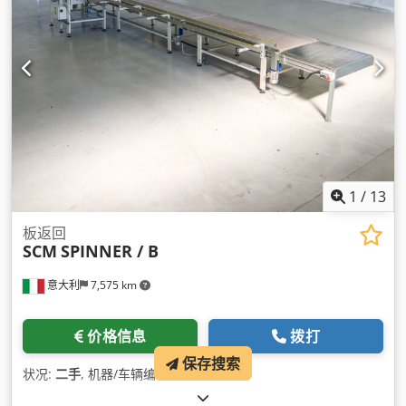
1
/
13
板返回
SCM
SPINNER / B
意大利
7,575 km
价格信息
拨打
保存搜索
状况:
二手
, 机器/车辆编号:
007802
,