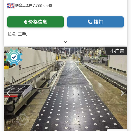
联合王国
7,788 km
价格信息
拨打
状况:
二手
,
小广告