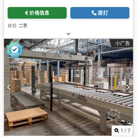
价格信息
拨打
状况:
二手
,
小广告
1
/
7