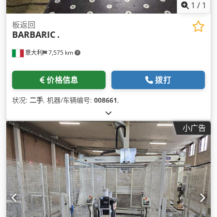
1
/
1
板返回
BARBARIC
.
意大利
7,575 km
价格信息
拨打
状况:
二手
, 机器/车辆编号:
008661
,
小广告