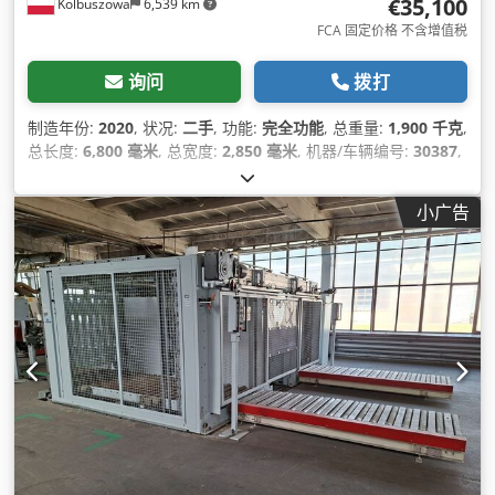
€35,100
Kolbuszowa
6,539 km
FCA 固定价格 不含增值税
询问
拨打
制造年份:
2020
, 状况:
二手
, 功能:
完全功能
, 总重量:
1,900 千克
,
总长度:
6,800 毫米
, 总宽度:
2,850 毫米
, 机器/车辆编号:
30387
,
小广告