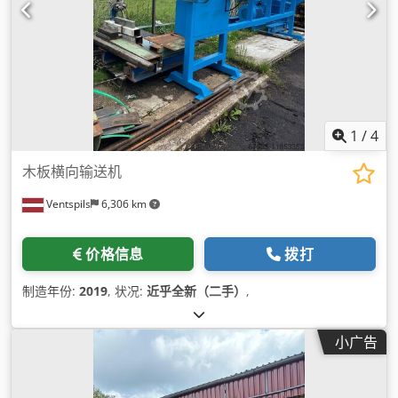
1
/
4
木板横向输送机
Ventspils
6,306 km
价格信息
拨打
制造年份:
2019
, 状况:
近乎全新（二手）
,
小广告