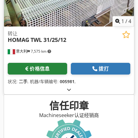
1
/
4
转让
HOMAG
TWL 31/25/12
意大利
7,575 km
价格信息
拨打
状况:
二手
, 机器/车辆编号:
005981
,
信任印章
Machineseeker认证经销商