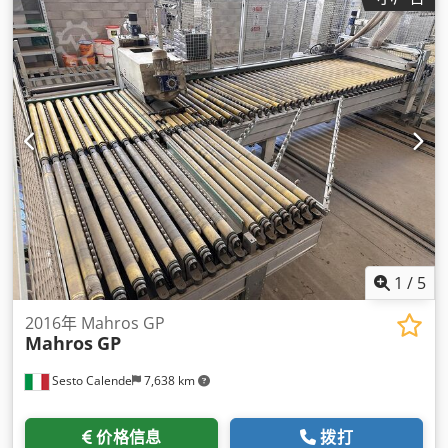
1
/
5
2016年 Mahros GP
Mahros
GP
Sesto Calende
7,638 km
价格信息
拨打