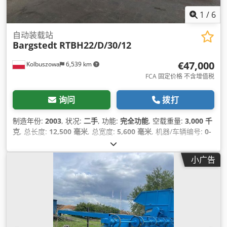
1
/
6
自动装载站
Bargstedt
RTBH22/D/30/12
€47,000
Kolbuszowa
6,539 km
FCA 固定价格 不含增值税
询问
拨打
制造年份:
2003
, 状况:
二手
, 功能:
完全功能
, 空载重量:
3,000 千
克
, 总长度:
12,500 毫米
, 总宽度:
5,600 毫米
, 机器/车辆编号:
0-
280-15-2017
,
小广告