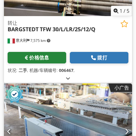
1
/
5
转让
BARGSTEDT
TFW 30/L/LR/25/12/Q
意大利
7,575 km
价格信息
拨打
状况:
二手
, 机器/车辆编号:
006467
,
小广告