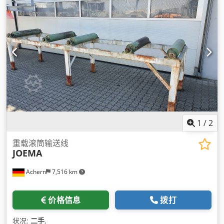
1
/
2
重载滚筒输送线
JOEMA
Achern
7,516 km
价格信息
拨打
状况:
二手
,