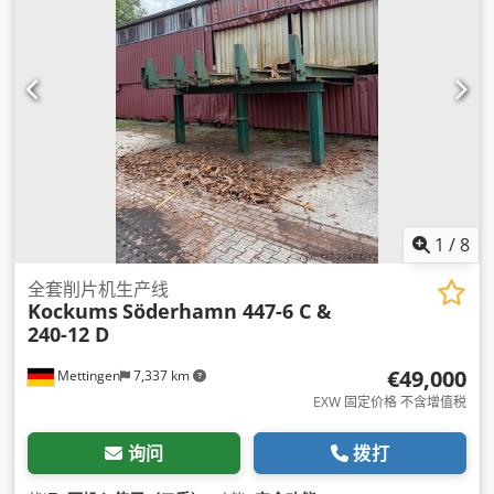
1
/
8
全套削片机生产线
Kockums
Söderhamn 447-6 C &
240-12 D
€49,000
Mettingen
7,337 km
EXW 固定价格 不含增值税
询问
拨打