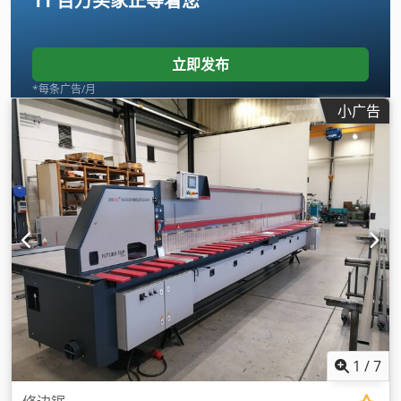
11 百万买家
正等着您
立即发布
*每条广告/月
小广告
1
/
7