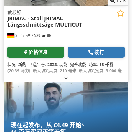
1
/
8
裁板锯
JRIMAC - Stoll
JRIMAC
Längsschnittsäge MULTICUT
Steinen
7,589 km
价格信息
拨打
状况:
新的
, 制造年份:
2026
, 功能:
完全功能
, 功率:
15 千瓦
(20.39 马力)
, 最大切割高度:
210 毫米
, 最大切割宽度:
3,000 毫
米
, 锯片直径:
550 毫米
, 高度调节类型:
电动
, 总重量:
2,800 千
克
, 切割长度（最大）:
11,200 毫米
,
现在起发布，从 €4.49 开始
*