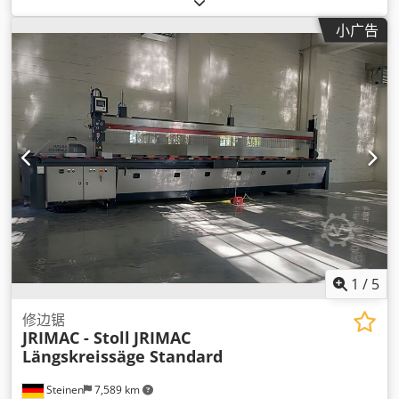
宽度:
1,800 毫米
, 总高度:
2,100 毫米
, 总重量:
1,500 千克
, 驱动
小广告
类型:
3 x 4 KW Motoren
, 工作压力:
6 横杆
, 压缩空气连接:
6 横
杆
, 送料长度 X 轴:
800 毫米
, Y轴进给长度:
5,000 毫米
, 主锯片直
径:
450 毫米
, 压力:
6 横杆
, 设备:
锯片防护罩
,
1
/
5
修边锯
JRIMAC - Stoll
JRIMAC
Längskreissäge Standard
Steinen
7,589 km