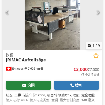
1
/
9
砍锯
JRIMAC
Aufteilsäge
€3,000
Entlebuch
7,605 km
€7,000
VB 不含增值税
询问
拨打
状况:
二手
, 制造年份:
2006
, 机器/车辆编号:
-
, 功能:
完全功能
,
输入电流:
40 A
, 输入电流类型:
空调
, 最大切割高度:
140 毫米
,
锯片直径:
450 毫米
, 锯片孔径:
80 毫米
, 总长度:
6,500 毫米
, 总