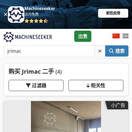
Machineseeker
前往应用
店内免费
出售
搜索
购买 Jrimac 二手
(4)
过滤器
相关性
小广告