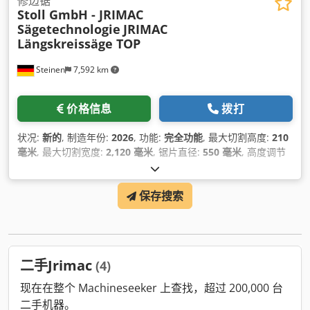
修边锯
Stoll GmbH - JRIMAC
Sägetechnologie
JRIMAC
Längskreissäge TOP
Steinen
7,592 km
价格信息
拨打
状况:
新的
, 制造年份:
2026
, 功能:
完全功能
, 最大切割高度:
210
毫米
, 最大切割宽度:
2,120 毫米
, 锯片直径:
550 毫米
, 高度调节
类型:
电动
, 总长度:
11,000 毫米
, 总重量:
2,500 千克
, 切割长度
（最大）:
9,200 毫米
, 锯驱动装置:
15,000 瓦特
,
保存搜索
二手Jrimac
(4)
现在在整个 Machineseeker 上查找，超过 200,000 台
二手机器。