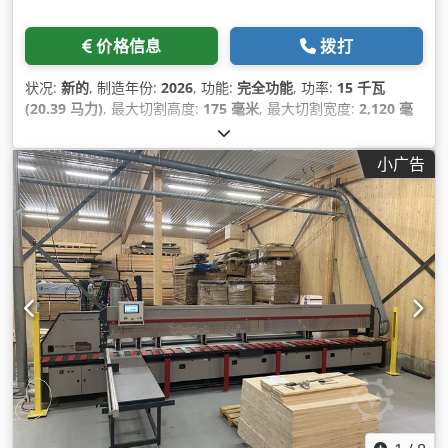
价格信息
拨打
状况:
新的
, 制造年份:
2026
, 功能:
完全功能
, 功率:
15 千瓦
(20.39 马力)
, 最大切割高度:
175 毫米
, 最大切割宽度:
2,120 毫
米
, 锯片直径:
550 毫米
, 总重量:
2,500 千克
, 切割长度（最大）:
6,200 毫米
,
小广告