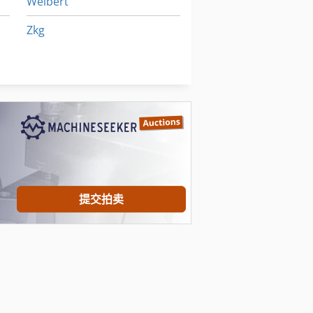
Weibert
Zkg
Zstz
数控 镗床
金属 探测 器
提交拍卖