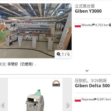
立式推台锯
Giben
Y3000
Miastko
6,702 km
1
/
6
状况:
非常好（已使用）
,
压刨机，3/26刨床
Giben
Delta 500
Naprawa
6,691 km