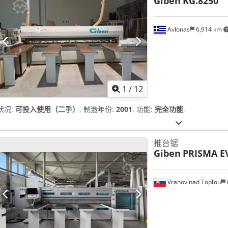
Giben
KG.8250
Avlonas
6,914 km
1
/
12
状况:
可投入使用（二手）
, 制造年份:
2001
, 功能:
完全功能
,
推台锯
Giben
PRISMA E
Vranov nad Topľou