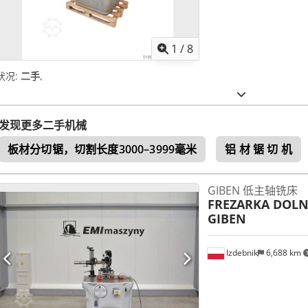
1
/
8
状况:
二手
,
发现更多二手机械
板材分切锯，切割长度3000–3999毫米
铝 材 锯 切 机
GIBEN 低主轴铣床
FREZARKA DOL
GIBEN
Izdebnik
6,688 km