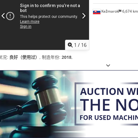
Kežmarok
6,674 k
1
/
16
状况:
良好（使用过）
, 制造年份:
2018
,