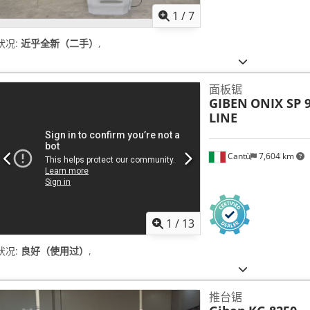
1
/
7
状况:
近乎全新（二手）
,
面板锯
GIBEN
ONIX SP 
LINE
Cantù
7,604 km
1
/
13
状况:
良好（使用过）
,
推台锯