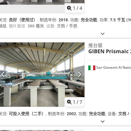
1
/
4
状况:
良好（使用过）
, 制造年份:
2018
, 功能:
完全功能
, 功率:
7.5 千瓦 (1
赫兹
, 锯片直径:
380 毫米
, 设备:
文档 / 手册
,
推台锯
GIBEN
Prismaic 
San Giovanni Al Nati
1
/
7
状况:
可投入使用（二手）
, 制造年份:
2002
, 功能:
完全功能
, 设备:
文档 /