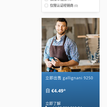
仅限认证经销商
(0)
立即出售 gallignani 9250
自
€4.49
*
立即了解