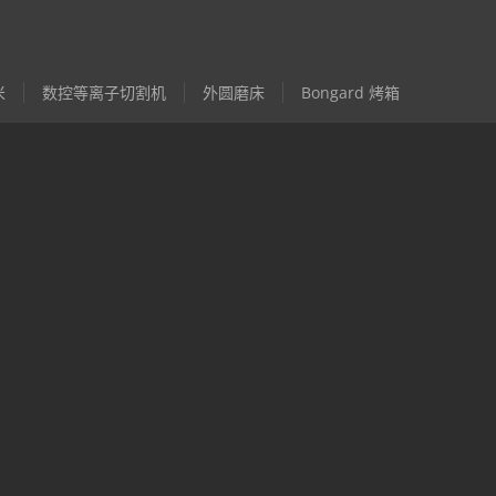
米
数控等离子切割机
外圆磨床
Bongard 烤箱