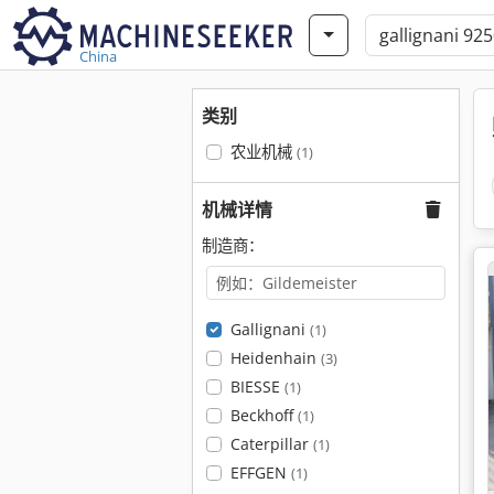
China
类别
农业机械
(1)
机械详情
制造商：
Gallignani
(1)
Heidenhain
(3)
BIESSE
(1)
Beckhoff
(1)
Caterpillar
(1)
EFFGEN
(1)