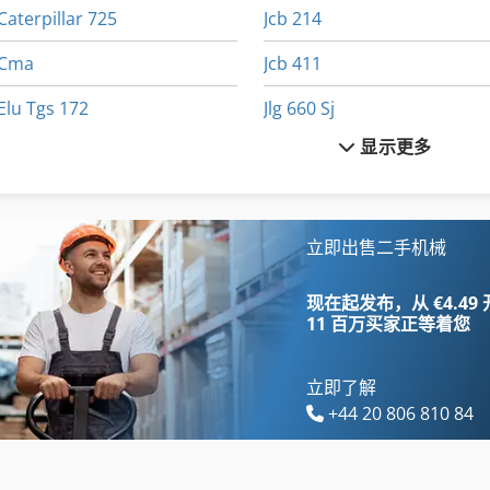
Caterpillar 725
Jcb 214
Cma
Jcb 411
Elu Tgs 172
Jlg 660 Sj
显示更多
Gallus Em 280
John Deere 5075 M
Gildemeister Ct 20
Keenan Klassik 140
Griggio Fs 530
Landini Vision 105
立即出售二手机械
Griggio Unica Safe
Makino Snc 64
现在起发布，从 €4.49
11 百万买家
正等着您
立即了解
+44 20 806 810 84