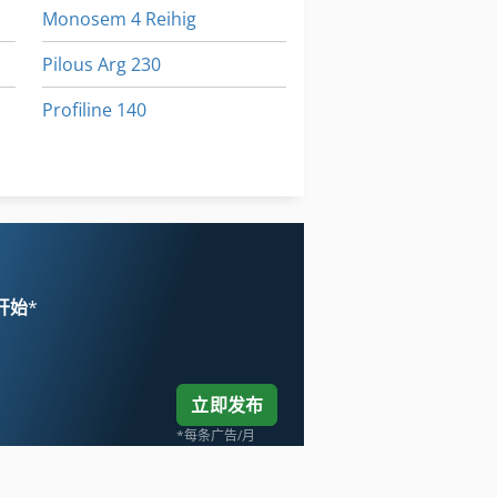
Monosem 4 Reihig
Pilous Arg 230
Profiline 140
手动 剪 板 机
标签打印机
 开始
*
立即发布
*每条广告/月