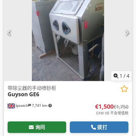
1
/
4
带除尘器的手动喷砂柜
Guyson
GE6
€1,500
Ipswich
7,741 km
€1,750
EXW VB 不含增值税
询问
拨打