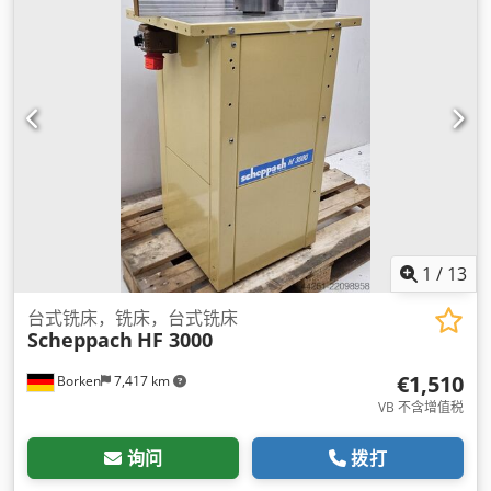
1
/
13
台式铣床，铣床，台式铣床
Scheppach
HF 3000
€1,510
Borken
7,417 km
VB 不含增值税
询问
拨打