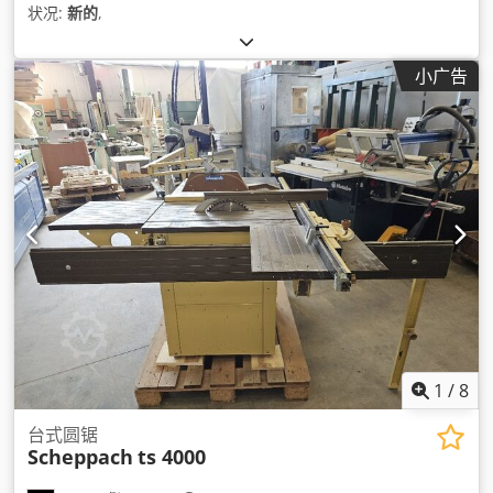
状况:
新的
,
小广告
1
/
8
台式圆锯
Scheppach
ts 4000