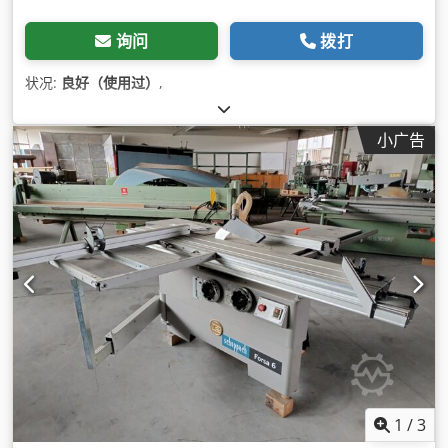
询问
拨打
状况:
良好（使用过）
,
小广告
1
/
3