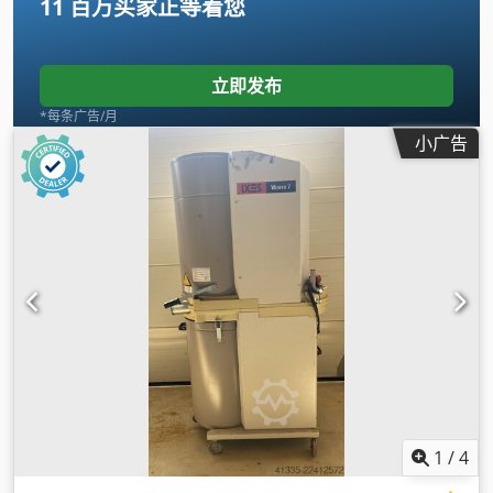
11 百万买家
正等着您
立即发布
*每条广告/月
小广告
1
/
4