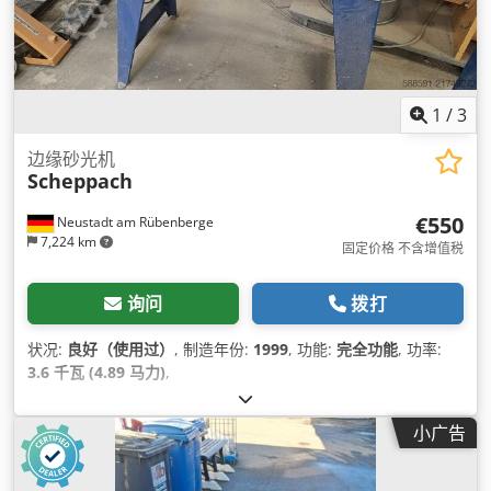
1
/
3
边缘砂光机
Scheppach
€550
Neustadt am Rübenberge
7,224 km
固定价格 不含增值税
询问
拨打
状况:
良好（使用过）
, 制造年份:
1999
, 功能:
完全功能
, 功率:
3.6 千瓦 (4.89 马力)
,
小广告