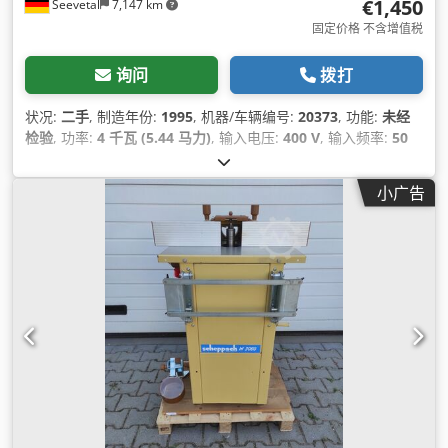
€1,450
Seevetal
7,147 km
固定价格 不含增值税
询问
拨打
状况:
二手
, 制造年份:
1995
, 机器/车辆编号:
20373
, 功能:
未经
检验
, 功率:
4 千瓦 (5.44 马力)
, 输入电压:
400 V
, 输入频率:
50
赫兹
, 输入电流类型:
三相
, 最大切割高度:
90 毫米
, 锯片直径:
315 毫米
, 锯片倾斜调整:
45 °
, 高度调节类型:
机械的
, 锯片孔径:
小广告
30 毫米
, 最大转速:
4,000 转/分
, 转速（最小）:
4,000 转/分
, 总
重量:
127 千克
, 桌高:
850 毫米
, 设备:
CE标志, 锯片防护罩
,