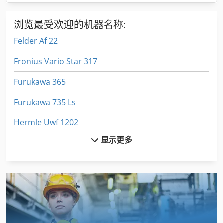
浏览最受欢迎的机器名称:
Felder Af 22
Fronius Vario Star 317
Furukawa 365
Furukawa 735 Ls
Hermle Uwf 1202
显示更多
Hermle Uwf 802
Hinowa Hp 1100
Hitachi Zx 120
Holzkraft Rla 160