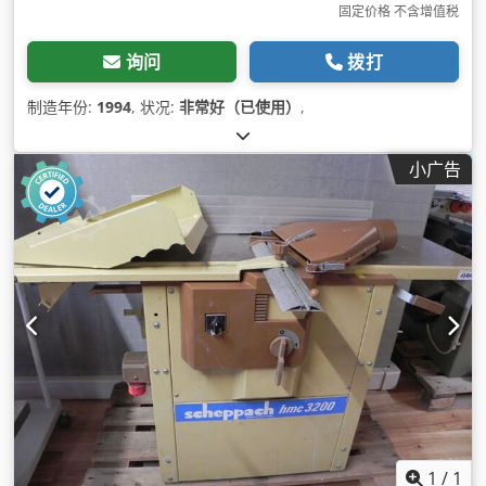
固定价格 不含增值税
询问
拨打
制造年份:
1994
, 状况:
非常好（已使用）
,
小广告
1
/
1