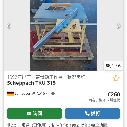
1
/
6
1992年出厂｜带滑动工作台｜状况良好
Scheppach
TKU 315
€260
Lambsborn
7,516 km
固定价格 不含增值税
询问
拨打
状况:
非常好（已使用）
, 制造年份:
1992
, 功能:
完全功能
,