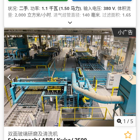
状况:
二手
, 功率:
1.1 千瓦 (1.50 马力)
, 输入电压:
380 V
, 体积流
量:
2,000 立方米/小时
, 进气歧管直径:
140 毫米
, 过滤面积:
1.65
平方米
, 总高度:
1,900 毫米
, 总长度:
1,100 毫米
, 总宽度:
650 毫
米
, 总重量:
50 千克
, 抽取连接直径:
140 毫米
, 额定流量:
2,000
小广告
立方米/小时
, 负压:
1,800 Pa
, 额定功率:
1.1 千瓦 (1.50 马力)
, 所
需高度:
1,900 毫米
, 空间需求 长度:
1,100 毫米
, 所需宽度:
650
毫米
, 运输长度:
1,100 毫米
, 运输宽度:
650 毫米
, 运输高度:
1,900 毫米
,
1
/
5
双面玻璃研磨及清洗机