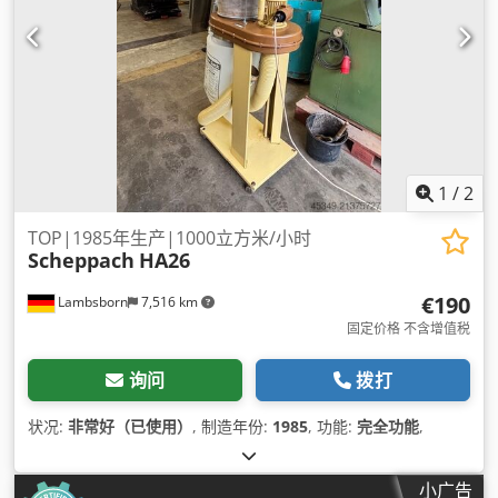
1
/
2
TOP|1985年生产|1000立方米/小时
Scheppach
HA26
€190
Lambsborn
7,516 km
固定价格 不含增值税
询问
拨打
状况:
非常好（已使用）
, 制造年份:
1985
, 功能:
完全功能
,
小广告