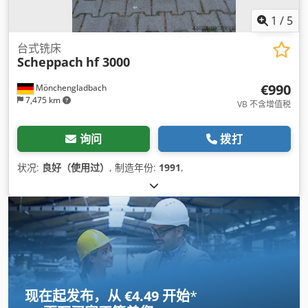
1
/
5
台式铣床
Scheppach
hf 3000
€990
Mönchengladbach
7,475 km
VB 不含增值税
询问
拨打
状况:
良好（使用过）
, 制造年份:
1991
,
现在起发布，从 €4.49 开始
*