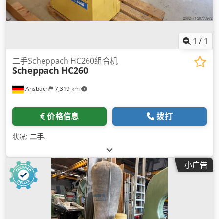
1
/
1
二手Scheppach HC260组合机
Scheppach
HC260
Ansbach
7,319 km
价格信息
拨打
状况:
二手
,
小广告