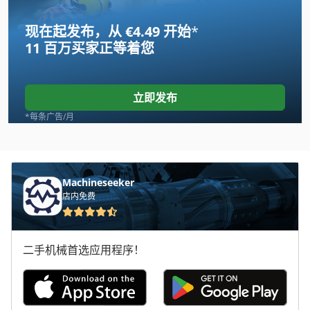
Homag
现在起发布，从 €4.49 开始
*
Homag Bmg 511
11 百万买家
正等着您
Homag Kal 210
Horizon Spf 10
立即发布
Hsm V Press 605
*每条广告/月
Kuper Khl 1
Makino Snc 64
Machineseeker
店内免费
Profiline 140
Robland Bm 3000
二手机械首选应用程序！
Schaublin 110 Cnc
Schaublin 135