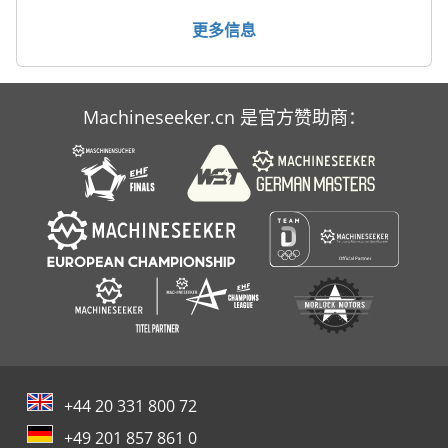
Scm Accord 40
更多信息
Shw
Sunnen Mbc 1805
Machineseeker.cn 是官方赞助商：
Tecnoma Laser 4000
Transmig 400
+44 20 331 800 72
+49 201 857 861 0