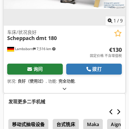
1
/
9
车床/状况良好
Scheppach
dmt 180
€130
Lambsborn
7,516 km
固定价格 不含增值税
询问
拨打
状况:
良好（使用过）
, 功能:
完全功能
,
发现更多二手机械
t
移动式抽吸设备
台式铣床
Maka
Aigner 