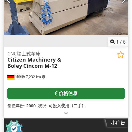
1
/
6
CNC瑞士式车床
Citizen Machinery &
Boley
Cincom M-12
德国
7,232 km
价格信息
制造年份:
2000
, 状况:
可投入使用（二手）
,
小广告