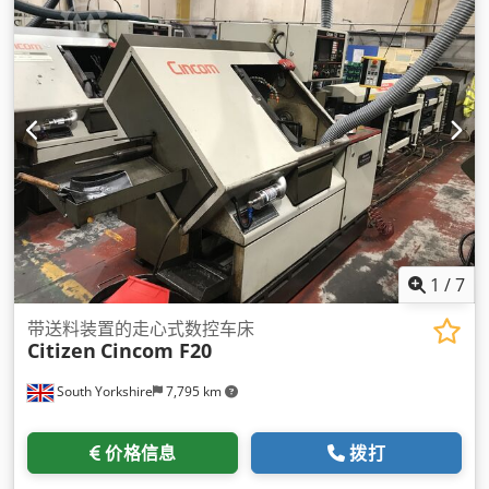
1
/
7
带送料装置的走心式数控车床
Citizen
Cincom F20
South Yorkshire
7,795 km
价格信息
拨打