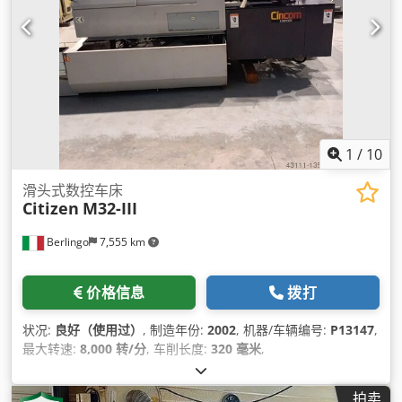
1
/
10
滑头式数控车床
Citizen
M32-III
Berlingo
7,555 km
价格信息
拨打
状况:
良好（使用过）
, 制造年份:
2002
, 机器/车辆编号:
P13147
,
最大转速:
8,000 转/分
, 车削长度:
320 毫米
,
拍卖