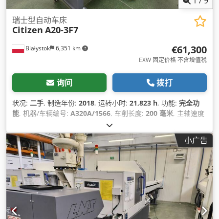
1
/
9
瑞士型自动车床
Citizen
A20-3F7
€61,300
Białystok
6,351 km
EXW 固定价格 不含增值税
询问
拨打
状况:
二手
, 制造年份:
2018
, 运转小时:
21,823 h
, 功能:
完全功
能
, 机器/车辆编号:
A320A/1566
, 车削长度:
200 毫米
, 主轴速度
（最大）:
10,000 转/分
, 车削直径:
20 毫米
, 总重量:
2,200 千克
,
最大转速:
10,000 转/分
, 输入电流类型:
三相
, 工作长度:
330 毫
小广告
米
, 输入电压:
200 V
, 功率:
7.1 千瓦 (9.65 马力)
,