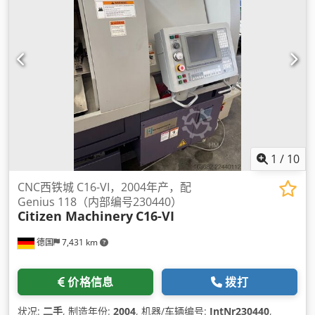
1
/
10
CNC西铁城 C16-VI，2004年产，配
Genius 118（内部编号230440）
Citizen Machinery
C16-VI
德国
7,431 km
价格信息
拨打
状况:
二手
, 制造年份:
2004
, 机器/车辆编号:
IntNr230440
,