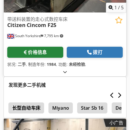
1
/
5
带送料装置的走心式数控车床
Citizen
Cincom F25
South Yorkshire
7,795 km
价格信息
拨打
状况:
二手
, 制造年份:
1984
, 功能:
未经检验
,
发现更多二手机械
s
长型自动车床
Miyano
Star Sb 16
Denfo
小广告