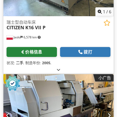
1
/
6
瑞士型自动车床
CITIZEN
K16 VII P
Jasło
6,578 km
价格信息
拨打
状况:
二手
, 制造年份:
2005
,
小广告