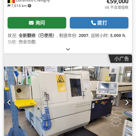
€59,000
Libramont-Chevigny
7,614 km
VB 不含增值税
询问
拨打
状况:
全新翻修（已使用）
, 制造年份:
2007
, 运转小时:
5,000 h
,
功能:
完全功能
,
小广告