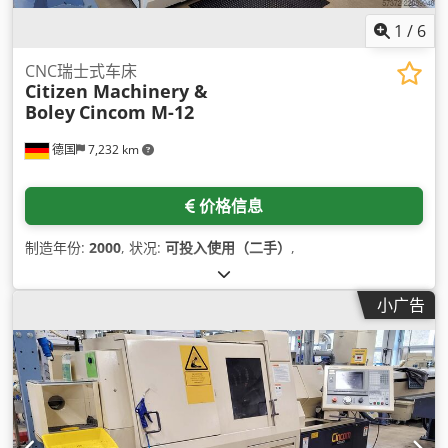
1
/
6
CNC瑞士式车床
Citizen Machinery &
Boley
Cincom M-12
德国
7,232 km
价格信息
制造年份:
2000
, 状况:
可投入使用（二手）
,
小广告