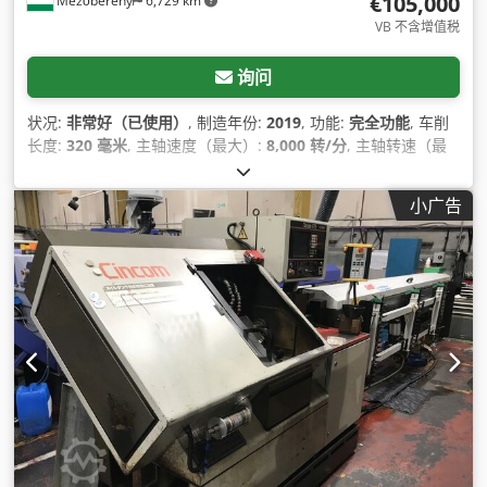
€105,000
Mezőberény
6,729 km
VB 不含增值税
询问
状况:
非常好（已使用）
, 制造年份:
2019
, 功能:
完全功能
, 车削
长度:
320 毫米
, 主轴速度（最大）:
8,000 转/分
, 主轴转速（最
小）:
200 转/分
, 车削直径:
32 毫米
, 主轴通孔:
39 毫米
, 总重量:
2,850 千克
, 最大转速:
8,000 转/分
, 转速（最小）:
8,000 转/分
,
小广告
输入电流类型:
三相
, 棒通过口:
39 毫米
,