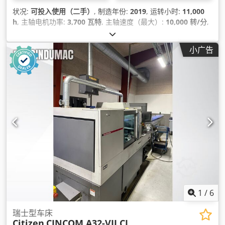
状况:
可投入使用（二手）
, 制造年份:
2019
, 运转小时:
11,000
h
, 主轴电机功率:
3,700 瓦特
, 主轴速度（最大）:
10,000 转/分
,
总重量:
2,200 千克
, 总宽度:
1,185 毫米
, 总高度:
1,820 毫米
, 产
品长度（最大）:
2,120 毫米
, 轴数:
7
,
小广告
1
/
6
瑞士型车床
Citizen
CINCOM A32-VII CL