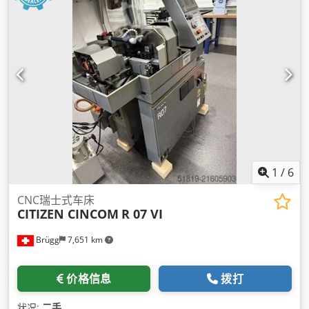
1
/
6
CNC瑞士式车床
CITIZEN CINCOM
R 07 VI
Brügg
7,651 km
价格信息
拨打
状况:
二手
,