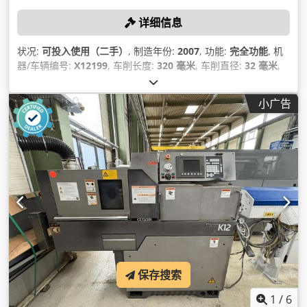
详细信息
状况:
可投入使用（二手）
, 制造年份:
2007
, 功能:
完全功能
, 机
器/车辆编号:
X12199
, 车削长度:
320 毫米
, 车削直径:
32 毫米
,
总重量:
2,580 千克
, 设备:
切屑输送机, 送料机
,
小广告
保存搜索
1
/
6