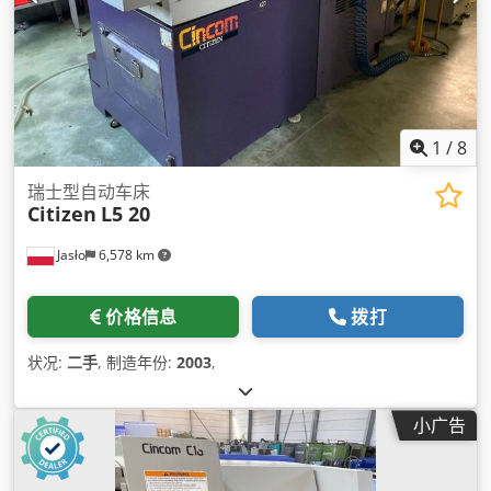
1
/
8
瑞士型自动车床
Citizen
L5 20
Jasło
6,578 km
价格信息
拨打
状况:
二手
, 制造年份:
2003
,
小广告