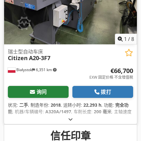
1
/
8
瑞士型自动车床
Citizen
A20-3F7
€66,700
Białystok
6,351 km
EXW 固定价格 不含增值税
询问
拨打
状况:
二手
, 制造年份:
2018
, 运转小时:
22,293 h
, 功能:
完全功
能
, 机器/车辆编号:
A320A/1497
, 车削长度:
200 毫米
, 主轴速度
（最大）:
10,000 转/分
, 车削直径:
20 毫米
, 总重量:
2,200 千克
,
最大转速:
10,000 转/分
, 输入电流类型:
三相
, 工作长度:
200 毫
米
, 输入电压:
200 V
, 功率:
7.1 千瓦 (9.65 马力)
, Z轴移动距离:
信任印章
200 毫米
,