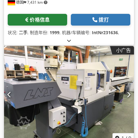
德国
7,431 km
价格信息
拨打
状况:
二手
, 制造年份:
1999
, 机器/车辆编号:
IntNr231636
,
小广告