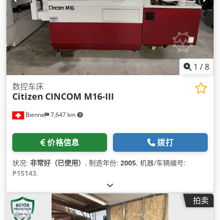
1
/
8
数控车床
Citizen
CINCOM M16-III
Bienne
7,647 km
价格信息
拨打
状况:
非常好（已使用）
, 制造年份:
2005
, 机器/车辆编号:
P15143
,
拍卖