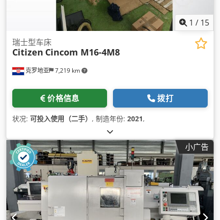
1
/
15
瑞士型车床
Citizen
Cincom M16-4M8
克罗地亚
7,219 km
价格信息
拨打
状况:
可投入使用（二手）
, 制造年份:
2021
,
小广告