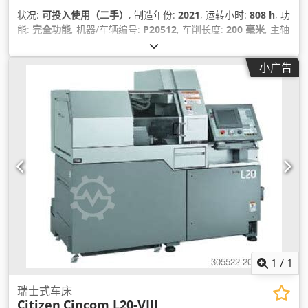
状况:
可投入使用（二手）
, 制造年份:
2021
, 运转小时:
808 h
, 功
能:
完全功能
, 机器/车辆编号:
P20512
, 车削长度:
200 毫米
, 主轴
速度（最大）:
12,000 转/分
, 车削直径:
16 毫米
, 副主轴最高转
速:
12,000 转/分
, 刀库刀位数量:
36
,
小广告
1
/
1
瑞士式车床
Citizen
Cincom L20-VIII