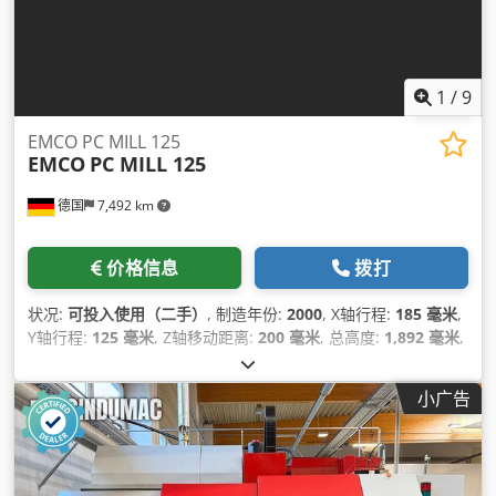
1
/
9
EMCO PC MILL 125
EMCO
PC MILL 125
德国
7,492 km
价格信息
拨打
状况:
可投入使用（二手）
, 制造年份:
2000
, X轴行程:
185 毫米
,
Y轴行程:
125 毫米
, Z轴移动距离:
200 毫米
, 总高度:
1,892 毫米
,
总宽度:
875 毫米
, 总重量:
570 千克
, 主轴速度（最大）:
5,000
转/分
, 主轴电机功率:
750 瓦特
, 产品长度（最大）:
1,730 毫米
,
小广告
轴数:
3
,