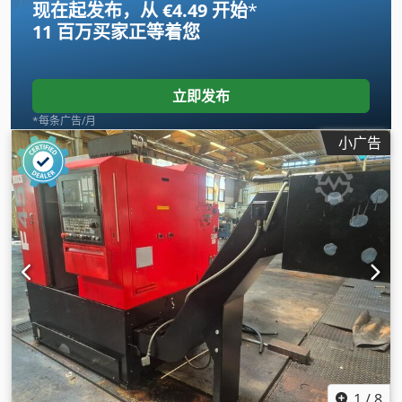
现在起发布，从 €4.49 开始
*
11 百万买家
正等着您
立即发布
*每条广告/月
小广告
1
/
8