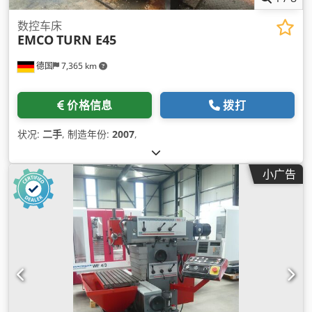
数控车床
EMCO
TURN E45
德国
7,365 km
价格信息
拨打
状况:
二手
, 制造年份:
2007
,
小广告