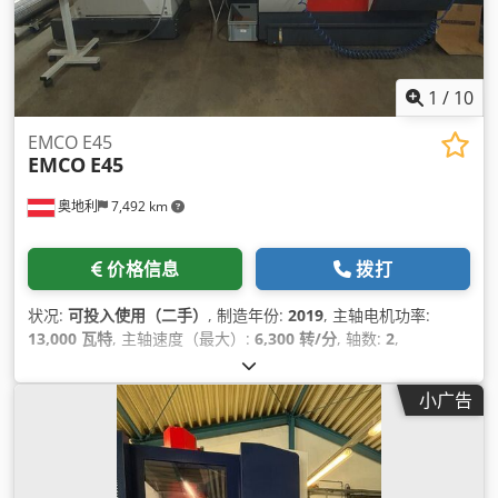
1
/
10
EMCO E45
EMCO
E45
奥地利
7,492 km
价格信息
拨打
状况:
可投入使用（二手）
, 制造年份:
2019
, 主轴电机功率:
13,000 瓦特
, 主轴速度（最大）:
6,300 转/分
, 轴数:
2
,
小广告