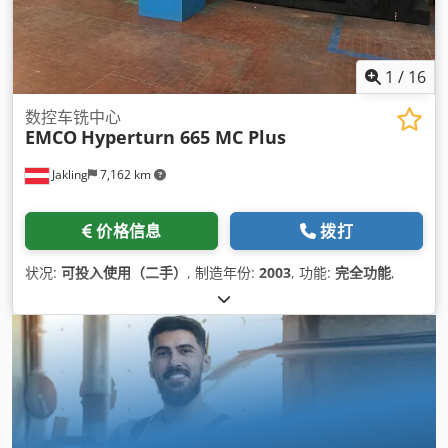
1
/
16
数控车铣中心
EMCO
Hyperturn 665 MC Plus
Jakling
7,162 km
价格信息
拨打
状况:
可投入使用（二手）
, 制造年份:
2003
, 功能:
完全功能
,