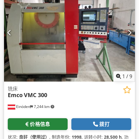
1
/
9
铣床
Emco
VMC 300
Einöden
7,244 km
价格信息
拨打
状况:
良好（使用过）
, 制造年份:
1998
, 运转小时:
28,500 h
, 功