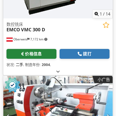
1
/
14
数控铣床
EMCO
VMC 300 D
Oberweis
7,172 km
价格信息
拨打
状况:
二手
, 制造年份:
2004
,
小广告