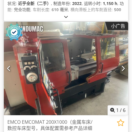
状况:
近乎全新（二手）
, 制造年份:
2022
, 运转小时:
1,150 h
, 功
能:
完全功能
, 车削长度:
610 毫米
, 横向滑板上的车削直径:
500
毫米
, 车削直径:
725 毫米
, 主轴速度（最大）:
5,000 转/分
, 主轴
通孔:
65 毫米
, X轴行程:
260 毫米
, Y轴行程:
80 毫米
, Z轴移动距
小广告
离:
610 毫米
, X轴快进:
30 米/分钟
, Y轴快速移动:
15 米/分钟
, Z
轴快速移动:
30 米/分钟
, 送料长度 X 轴:
260 毫米
, Y轴进给长度:
80 毫米
, Z轴进给行程:
610 毫米
, 扭矩:
250 牛米
, 棒通过口:
65
毫米
, 设备:
文档 / 手册, 转速可无级变速
,
1
/
6
EMCO EMCOMAT 200X1000（金属车床/
数控车床型号，具体配置需参考产品详细