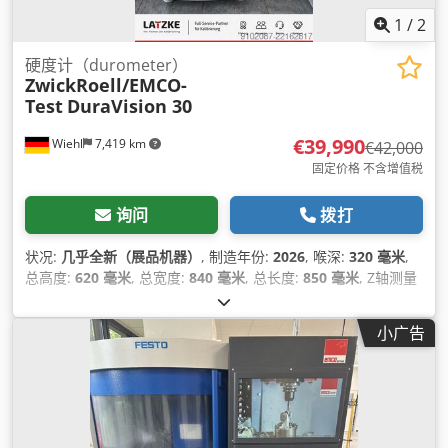
1
/
2
硬度计（durometer）
ZwickRoell/EMCO-
Test
DuraVision 30
€39,990
Wiehl
7,419 km
€42,000
固定价格 不含增值税
询问
拨打
状况:
几乎全新（展品机器）
, 制造年份:
2026
, 喉深:
320 毫米
,
总高度:
620 毫米
, 总宽度:
840 毫米
, 总长度:
850 毫米
, Z轴测量
范围:
400 毫米
, 工件重量（最大）:
200 千克
, 高度调节类型:
机
械的
,
小广告