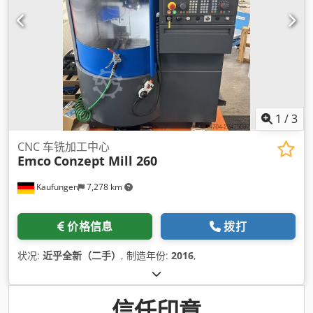
1
/
3
CNC 车铣加工中心
Emco
Conzept Mill 260
Kaufungen
7,278 km
价格信息
拨打
状况:
近乎全新（二手）
, 制造年份:
2016
,
信任印章