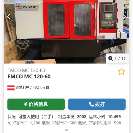
1
/
10
EMCO MC 120-60
EMCO
MC 120-60
奥地利
7,492 km
价格信息
拨打
状况:
可投入使用（二手）
, 制造年份:
2008
, 运转小时:
10,459
h
, X轴行程:
1,200 毫米
, Y轴行程:
600 毫米
, Z轴移动距离:
500
毫米
, 控制器制造商:
FANUC
, 控制器型号:
18i
, 轴数:
4
,