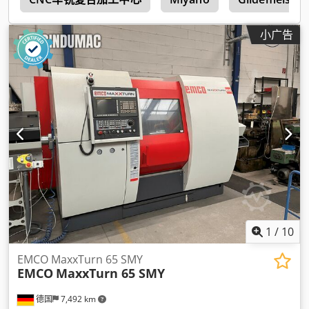
小广告
1
/
10
EMCO MaxxTurn 65 SMY
EMCO
MaxxTurn 65 SMY
德国
7,492 km