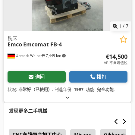
1
/
7
铣床
Emco
Emcomat FB-4
€14,500
Ubstadt-Weiher
7,449 km
VB 不含增值税
询问
拨打
状况:
非常好（已使用）
, 制造年份:
1997
, 功能:
完全功能
,
发现更多二手机械
0
CNC车铣复合加工中心
Miyano
Gildemeister 