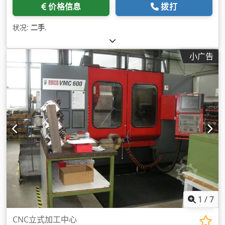
价格信息
拨打
状况:
二手
,
小广告
1
/
7
CNC立式加工中心