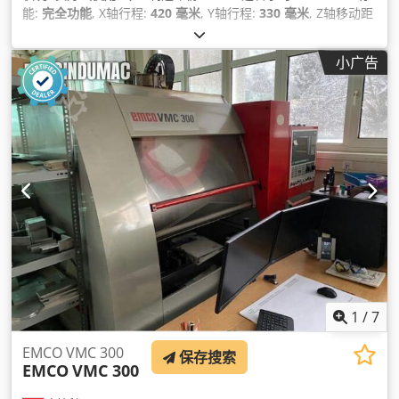
能:
完全功能
, X轴行程:
420 毫米
, Y轴行程:
330 毫米
, Z轴移动距
离:
240 毫米
, 主轴速度（最大）:
5,000 转/分
,
小广告
1
/
7
EMCO VMC 300
保存搜索
EMCO
VMC 300