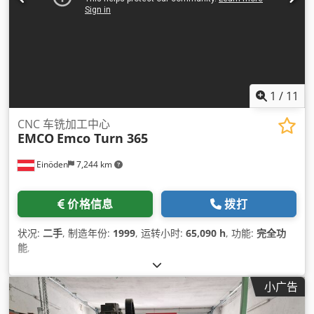
1
/
11
CNC 车铣加工中心
EMCO
Emco Turn 365
Einöden
7,244 km
价格信息
拨打
状况:
二手
, 制造年份:
1999
, 运转小时:
65,090 h
, 功能:
完全功
能
,
小广告