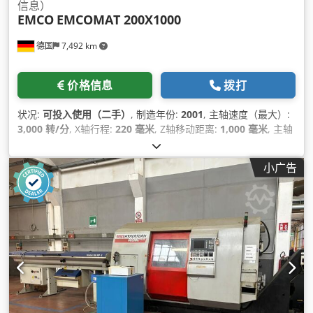
信息）
EMCO
EMCOMAT 200X1000
德国
7,492 km
价格信息
拨打
状况:
可投入使用（二手）
, 制造年份:
2001
, 主轴速度（最大）:
3,000 转/分
, X轴行程:
220 毫米
, Z轴移动距离:
1,000 毫米
, 主轴
电机功率:
8,300 瓦特
, 总高度:
1,700 毫米
, 总宽度:
1,750 毫米
,
总重量:
1,800 千克
, 控制器制造商:
FAGOR
, 控制器型号:
8055
,
小广告
产品长度（最大）:
2,670 毫米
, 轴数:
2
,