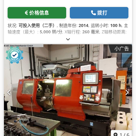
价格信息
拨打
状况:
可投入使用（二手）
, 制造年份:
2014
, 运转小时:
100 h
, 主
轴速度（最大）:
5,000 转/分
, X轴行程:
260 毫米
, Z轴移动距离:
800 毫米
, 总高度:
1,800 毫米
, 总重量:
2,200 千克
, 控制器制造
商:
FANUC
, 控制器型号:
31i B
, 轴数:
3
,
小广告
1
/
6