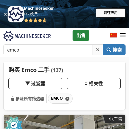
Machineseeker
前往应用
店内免费
出售
搜索
购买 Emco 二手
(137)
过滤器
相关性
EMCO
移除所有筛选器
小广告