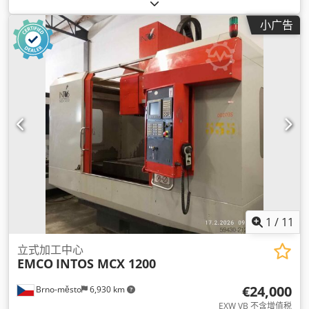
Z轴进给行程:
450 毫米
, X轴行程:
500 毫米
, Y轴行程:
460 毫米
,
Z轴移动距离:
450 毫米
, 主轴速度（最大）:
12,000 转/分
, 主轴
小广告
转速（最小）:
50 转/分
, 工作台宽度:
500 毫米
, 桌面长度:
630
毫米
, 输入电流类型:
三相
, 最大转速:
12,000 转/分
, 转速（最
小）:
50 转/分
, 总重量:
6,500 千克
, 输入电压:
400 V
, 输入电流:
29 A
, 输入频率:
50 赫兹
,
1
/
11
立式加工中心
EMCO
INTOS MCX 1200
€24,000
Brno-město
6,930 km
EXW VB 不含增值税