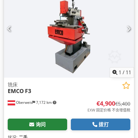
1
/
11
铣床
EMCO
F3
€4,900
Oberweis
7,172 km
€5,400
EXW 固定价格 不含增值税
询问
拨打
状况:
二手
,