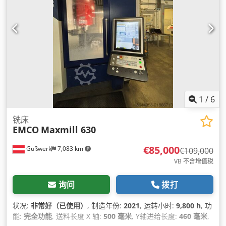
1
/
6
铣床
EMCO
Maxmill 630
€85,000
Gußwerk
7,083 km
€109,000
VB 不含增值税
询问
拨打
状况:
非常好（已使用）
, 制造年份:
2021
, 运转小时:
9,800 h
, 功
能:
完全功能
, 送料长度 X 轴:
500 毫米
, Y轴进给长度:
460 毫米
,