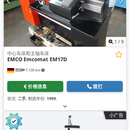
1
/
9
中心车床和主轴车床
EMCO
Emcomat EM17D
德国
7,100 km
价格信息
拨打
状况:
二手
, 制造年份:
1999
,
小广告