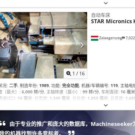
自动车床
STAR Micronics
Zalaegerszeg
7,02
1
/
16
状况:
二手
, 制造年份:
1989
, 功能:
完全功能
, 机器/车辆编号:
119
, 主轴电
度（最大）:
6,000 转/分
, 主轴转速（最小）:
99 转/分
, 车削直径:
16 毫米
棒通过口:
16 毫米
, 总宽度:
1,340 毫米
, 总长度:
1,850 毫米
, 总高度:
1,6
具工位数量:
6
, 刀塔2上的动力刀位数量:
6
, 设备:
文档 / 手册, 转速可无
由于专业的推广和庞大的数据库，Machineseeker
我的机器找到许多竞标者。