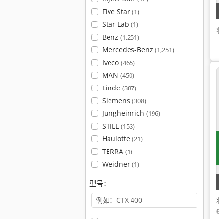
Five Star
(1)
Star Lab
(1)
Benz
(1,251)
Mercedes-Benz
(1,251)
Iveco
(465)
MAN
(450)
Linde
(387)
Siemens
(308)
Jungheinrich
(196)
STILL
(153)
Haulotte
(21)
TERRA
(1)
Weidner
(1)
型号：