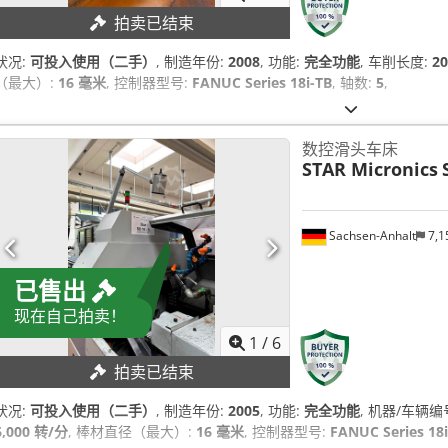
拍卖已结束
状况:
可投入使用（二手）
, 制造年份:
2008
, 功能:
完全功能
, 车削长度:
2
（最大）:
16 毫米
, 控制器型号:
FANUC Series 18i-TB
, 轴数:
5
,
数控滑头车床
STAR Micronics
Sachsen-Anhalt
7,1
已售出
现在自己拍卖！
1
/
6
拍卖已结束
状况:
可投入使用（二手）
, 制造年份:
2005
, 功能:
完全功能
, 机器/车辆编
6,000 转/分
, 棒材直径（最大）:
16 毫米
, 控制器型号:
FANUC Series 18i