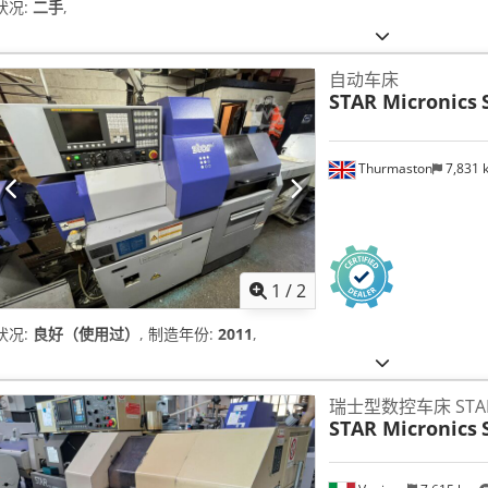
状况:
二手
,
自动车床
STAR Micronics
Thurmaston
7,831
1
/
2
状况:
良好（使用过）
, 制造年份:
2011
,
瑞士型数控车床 STAR 
STAR Micronics