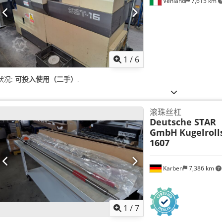
Veniano
7,615 km
1
/
6
状况:
可投入使用（二手）
,
滚珠丝杠
Deutsche STAR
GmbH
Kugelroll
1607
Karben
7,386 km
1
/
7