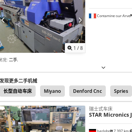
Contamine-sur-Arve
1
/
8
状况:
二手
,
发现更多二手机械
长型自动车床
Miyano
Denford Cnc
Spries
瑞士式车床
STAR Micronics
Iserlohn
7,397 km