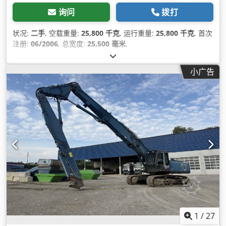
询问
拨打
状况:
二手
, 空载重量:
25,800 千克
, 运行重量:
25,800 千克
, 首次
注册:
06/2006
, 总宽度:
25,500 毫米
,
小广告
1
/
27