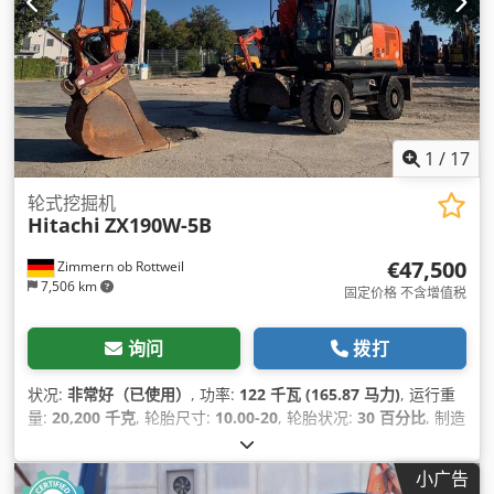
1
/
17
轮式挖掘机
Hitachi
ZX190W-5B
€47,500
Zimmern ob Rottweil
7,506 km
固定价格 不含增值税
询问
拨打
状况:
非常好（已使用）
, 功率:
122 千瓦 (165.87 马力)
, 运行重
量:
20,200 千克
, 轮胎尺寸:
10.00-20
, 轮胎状况:
30 百分比
, 制造
年份:
2015
, 运转小时:
9,051 h
, 设备:
空调
,
小广告