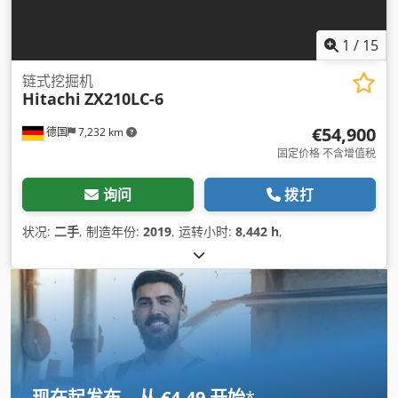
1
/
15
链式挖掘机
Hitachi
ZX210LC-6
€54,900
德国
7,232 km
固定价格 不含增值税
询问
拨打
状况:
二手
, 制造年份:
2019
, 运转小时:
8,442 h
,
现在起发布，从 €4.49 开始
*