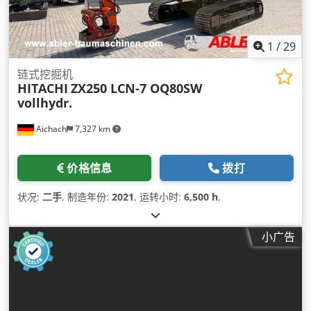
1
/
29
链式挖掘机
HITACHI
ZX250 LCN-7 OQ80SW
vollhydr.
Aichach
7,327 km
价格信息
拨打
状况:
二手
, 制造年份:
2021
, 运转小时:
6,500 h
,
小广告