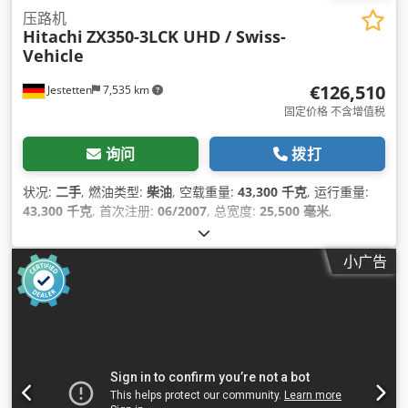
压路机
Hitachi
ZX350-3LCK UHD / Swiss-
Vehicle
€126,510
Jestetten
7,535 km
固定价格 不含增值税
询问
拨打
状况:
二手
, 燃油类型:
柴油
, 空载重量:
43,300 千克
, 运行重量:
43,300 千克
, 首次注册:
06/2007
, 总宽度:
25,500 毫米
,
小广告