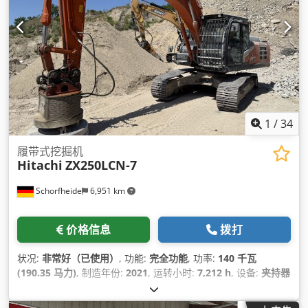
1
/
34
履带式挖掘机
Hitachi
ZX250LCN-7
Schorfheide
6,951 km
价格信息
拨打
状况:
非常好（已使用）
, 功能:
完全功能
, 功率:
140 千瓦
(190.35 马力)
, 制造年份:
2021
, 运转小时:
7,212 h
, 设备:
夹持器
液压系统, 液压锤, 空调, 驾驶室
,