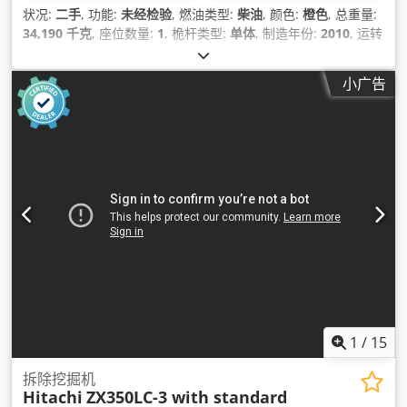
状况:
二手
, 功能:
未经检验
, 燃油类型:
柴油
, 颜色:
橙色
, 总重量:
34,190 千克
, 座位数量:
1
, 桅杆类型:
单体
, 制造年份:
2010
, 运转
小时:
15,658 h
, 设备:
CE标志, 空调, 车载电脑, 钢质履带, 驾驶
室
,
小广告
1
/
15
拆除挖掘机
Hitachi
ZX350LC-3 with standard