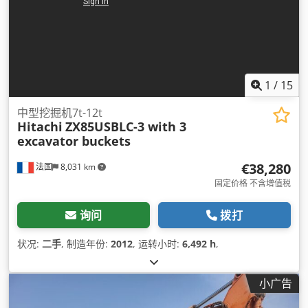
1
/
15
中型挖掘机7t-12t
Hitachi
ZX85USBLC-3 with 3
excavator buckets
€38,280
法国
8,031 km
固定价格 不含增值税
询问
拨打
状况:
二手
, 制造年份:
2012
, 运转小时:
6,492 h
,
小广告