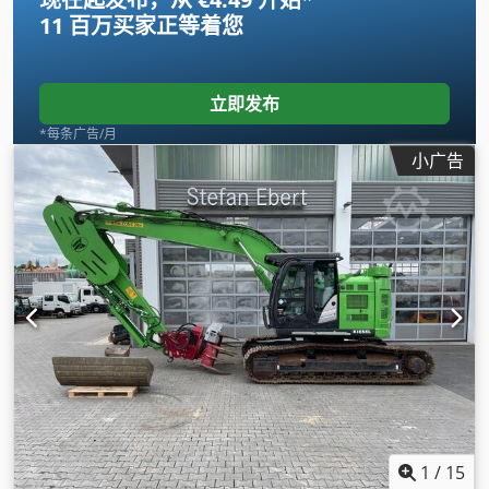
11 百万买家
正等着您
立即发布
*每条广告/月
小广告
1
/
15