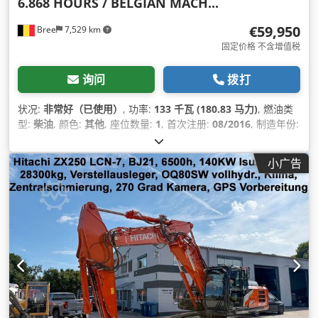
6.868 HOURS / BELGIAN MACH...
€59,950
Bree
7,529 km
固定价格 不含增值税
询问
拨打
状况:
非常好（已使用）
, 功率:
133 千瓦 (180.83 马力)
, 燃油类
型:
柴油
, 颜色:
其他
, 座位数量:
1
, 首次注册:
08/2016
, 制造年份:
2016
, 运转小时:
6,868 h
, 设备:
空调
,
小广告