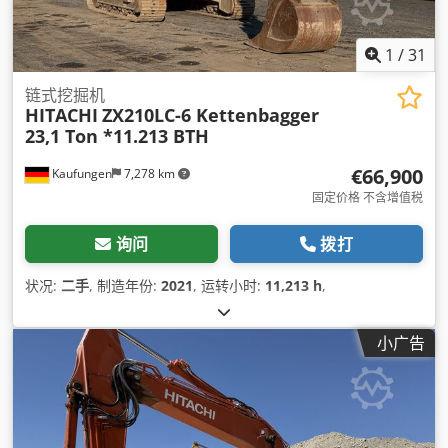
1
/
31
链式挖掘机
HITACHI
ZX210LC-6 Kettenbagger
23,1 Ton *11.213 BTH
€66,900
Kaufungen
7,278 km
固定价格 不含增值税
询问
拨打
状况:
二手
, 制造年份:
2021
, 运转小时:
11,213 h
,
小广告