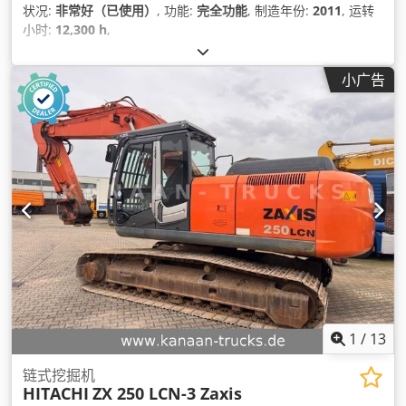
状况:
非常好（已使用）
, 功能:
完全功能
, 制造年份:
2011
, 运转
小时:
12,300 h
,
小广告
1
/
13
链式挖掘机
HITACHI
ZX 250 LCN-3 Zaxis