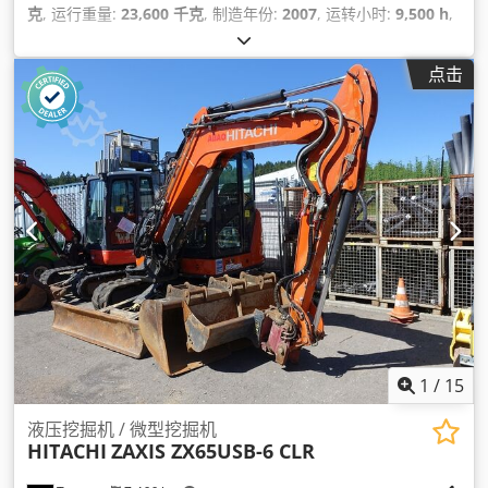
克
, 运行重量:
23,600 千克
, 制造年份:
2007
, 运转小时:
9,500 h
,
最大切割高度:
10,850 毫米
, 臂展:
10,010 毫米
, 机器/车辆编号:
HCMBFH00T00201484
,
点击
1
/
15
液压挖掘机 / 微型挖掘机
HITACHI
ZAXIS ZX65USB-6 CLR