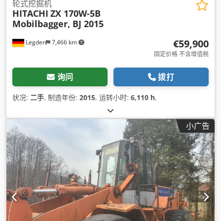
轮式挖掘机
HITACHI
ZX 170W-5B
Mobilbagger, BJ 2015
€59,900
Legden
7,466 km
固定价格 不含增值税
询问
拨打
状况:
二手
, 制造年份:
2015
, 运转小时:
6,110 h
,
小广告