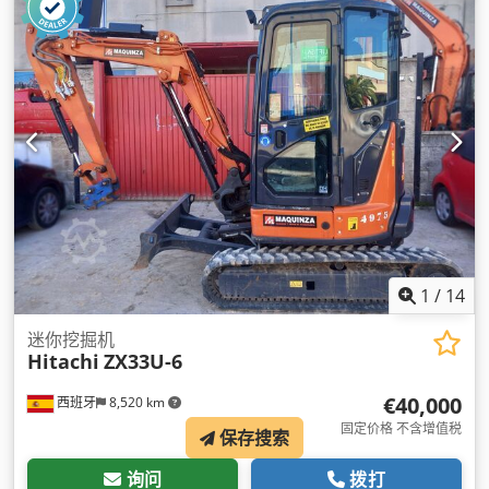
1
/
14
迷你挖掘机
Hitachi
ZX33U-6
€40,000
西班牙
8,520 km
固定价格 不含增值税
保存搜索
询问
拨打