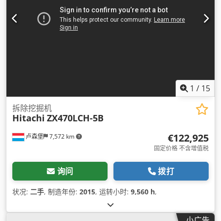
1
/
15
拆除挖掘机
Hitachi
ZX470LCH-5B
€122,925
卢森堡
7,572 km
固定价格 不含增值税
询问
拨打
状况:
二手
, 制造年份:
2015
, 运转小时:
9,560 h
,
小广告