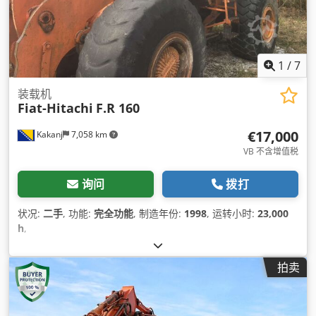
1
/
7
装载机
Fiat-Hitachi
F.R 160
€17,000
Kakanj
7,058 km
VB 不含增值税
询问
拨打
状况:
二手
, 功能:
完全功能
, 制造年份:
1998
, 运转小时:
23,000
h
,
拍卖