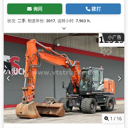
询问
拨打
状况:
二手
, 制造年份:
2017
, 运转小时:
7,963 h
,
小广告
1
/
16