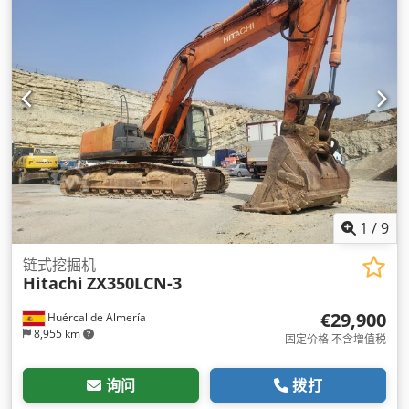
1
/
9
链式挖掘机
Hitachi
ZX350LCN-3
€29,900
Huércal de Almería
8,955 km
固定价格 不含增值税
询问
拨打