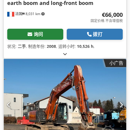
earth boom and long-front boom
€66,000
法国
8,031 km
固定价格 不含增值税
询问
拨打
状况:
二手
, 制造年份:
2008
, 运转小时:
10,526 h
,
小广告