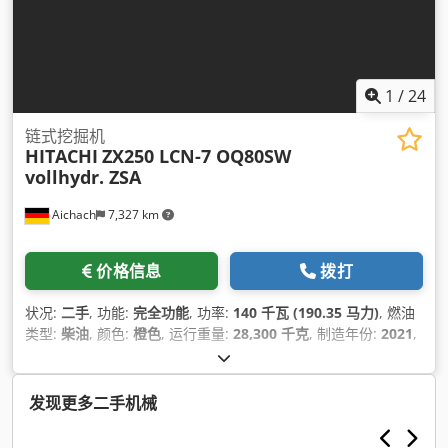
1
/
24
链式挖掘机
HITACHI
ZX250 LCN-7 OQ80SW
vollhydr. ZSA
Aichach
7,327 km
价格信息
拨打
状况:
二手
, 功能:
完全功能
, 功率:
140 千瓦 (190.35 马力)
, 燃油
类型:
柴油
, 颜色:
橙色
, 运行重量:
28,300 千克
, 制造年份:
2021
,
运转小时:
5,800 h
, 设备:
倒车摄像头, 可调臂杆, 快换装置, 集中
润滑系统
,
发现更多二手机械