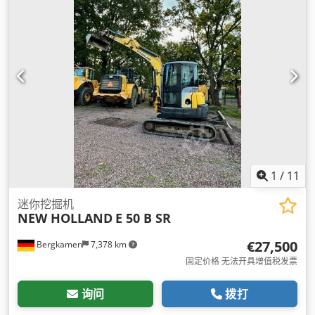
1
/
11
迷你挖掘机
NEW HOLLAND
E 50 B SR
€27,500
Bergkamen
7,378 km
固定价格 无法开具增值税发票
询问
拨打