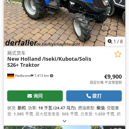
1
/
8
厢式货车
New Holland
/Iseki/Kubota/Solis
S26+ Traktor
€9,900
Heilbronn
7,413 km
固定价格 不含增值税
询问
拨打
状况:
新的
, 功率:
18 千瓦 (24.47 马力)
, 燃油类型:
柴油
, 空载重
量:
1,085 千克
, 最大载重重量:
565 千克
, 总重量:
1,650 千克
, 颜
色:
蓝色
, 齿轮类型:
机械的
, 悬挂系统:
其他
, 座位数量:
1
, 总长度:
2,760 毫米
, 设备:
全轮驱动
,