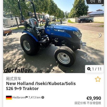
小广告
1
/
11
厢式货车
New Holland
/Iseki/Kubota/Solis
S26 9+9 Traktor
€9,990
Heilbronn
7,413 km
固定价格 不含增值税