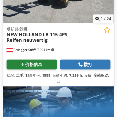
1
/
24
反铲装载机
NEW HOLLAND
LB 115-4PS,
Reifen neuwertig
Ardagger Stift
7,094 km
价格信息
拨打
状况:
二手
, 制造年份:
1999
, 运转小时:
7,259 h
, 设备:
全轮驱动
,