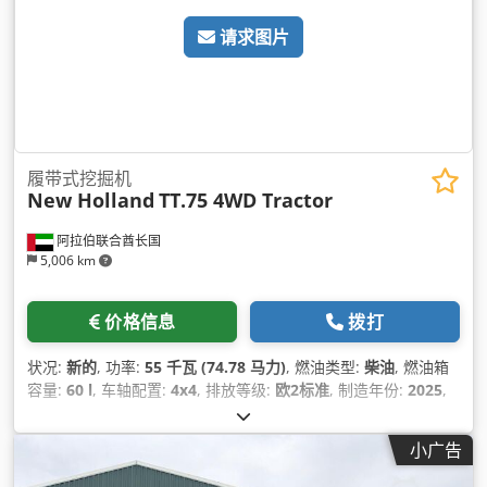
请求图片
履带式挖掘机
New Holland
TT.75 4WD Tractor
阿拉伯联合酋长国
5,006 km
价格信息
拨打
状况:
新的
, 功率:
55 千瓦 (74.78 马力)
, 燃油类型:
柴油
, 燃油箱
容量:
60 l
, 车轴配置:
4x4
, 排放等级:
欧2标准
, 制造年份:
2025
,
设备:
全轮驱动
,
小广告