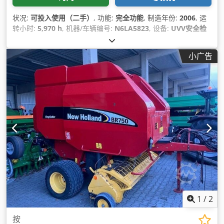
状况:
可投入使用（二手）
, 功能:
完全功能
, 制造年份:
2006
, 运
转小时:
5,970 h
, 机器/车辆编号:
N6LA5823
, 设备:
UVV安全检
查, 液压锤, 空调, 驾驶室
,
小广告
1
/
2
按