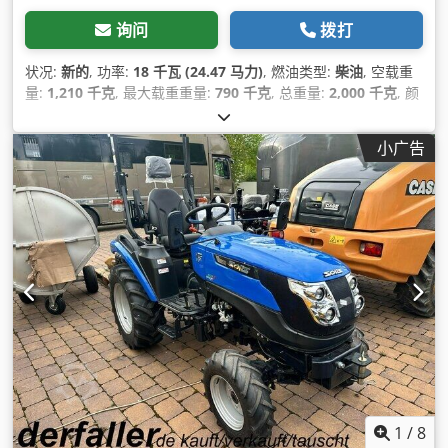
询问
拨打
状况:
新的
, 功率:
18 千瓦 (24.47 马力)
, 燃油类型:
柴油
, 空载重
量:
1,210 千克
, 最大载重重量:
790 千克
, 总重量:
2,000 千克
, 颜
色:
蓝色
, 齿轮类型:
机械的
, 悬挂系统:
其他
, 座位数量:
1
, 总长度:
2,895 毫米
, 设备:
全轮驱动
,
小广告
1
/
8