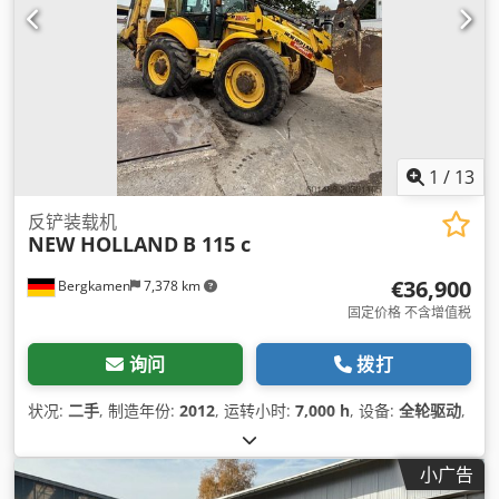
1
/
13
反铲装载机
NEW HOLLAND
B 115 c
€36,900
Bergkamen
7,378 km
固定价格 不含增值税
询问
拨打
状况:
二手
, 制造年份:
2012
, 运转小时:
7,000 h
, 设备:
全轮驱动
,
小广告