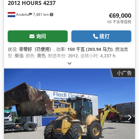
2012 HOURS 4237
€69,000
Andelst
7,481 km
VB 不含增值税
询问
拨打
状况:
非常好（已使用）
, 功率:
150 千瓦 (203.94 马力)
, 燃油类
型:
柴油
, 颜色:
黄色
, 制造年份:
2012
, 运转小时:
4,237 h
,
小广告