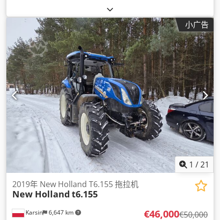
小广告
1
/
21
2019年 New Holland T6.155 拖拉机
New Holland
t6.155
€46,000
Karsin
6,647 km
€50,000