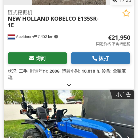
链式挖掘机
NEW HOLLAND
KOBELCO E135SR-
1E
€21,950
Apeldoorn
7,452 km
固定价格 不含增值税
询问
拨打
状况:
二手
, 制造年份:
2006
, 运转小时:
10,010 h
, 设备:
全轮驱
动
,
小广告