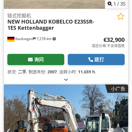
1
/
35
链式挖掘机
NEW HOLLAND
KOBELCO E235SR-
1ES Kettenbagger
€32,900
Kaufungen
7,278 km
固定价格 不含增值税
询问
拨打
状况:
二手
, 制造年份:
2007
, 运转小时:
11,659 h
,
小广告