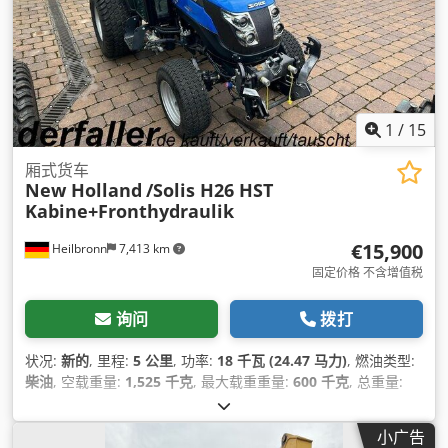
1
/
15
厢式货车
New Holland
/Solis H26 HST
Kabine+Fronthydraulik
€15,900
Heilbronn
7,413 km
固定价格 不含增值税
询问
拨打
状况:
新的
, 里程:
5 公里
, 功率:
18 千瓦 (24.47 马力)
, 燃油类型:
柴油
, 空载重量:
1,525 千克
, 最大载重重量:
600 千克
, 总重量:
2,125 千克
, 颜色:
蓝色
, 齿轮类型:
机械的
, 悬挂系统:
其他
, 座位
数量:
1
, 运转小时:
5 h
, 设备:
全轮驱动, 差速锁, 驾驶室
,
小广告