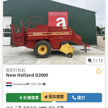
1
/
15
矩形打包机
New Holland
D2000
Goudriaan
7,531 km
保存搜索
价格信息
拨打
状况:
二手
, 制造年份:
1989
, 颜色:
红色
,