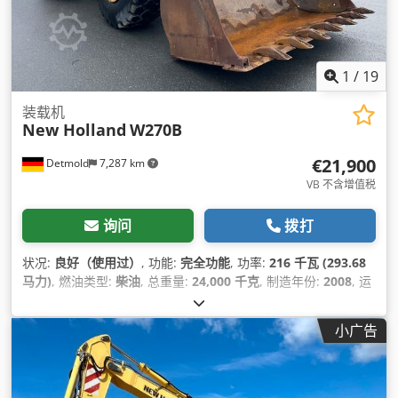
1
/
19
装载机
New Holland
W270B
€21,900
Detmold
7,287 km
VB 不含增值税
询问
拨打
状况:
良好（使用过）
, 功能:
完全功能
, 功率:
216 千瓦 (293.68
马力)
, 燃油类型:
柴油
, 总重量:
24,000 千克
, 制造年份:
2008
, 运
转小时:
9,800 h
, 设备:
全轮驱动, 驾驶室
,
小广告