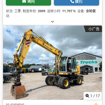
询问
拨打
状况:
二手
, 制造年份:
2009
, 运转小时:
11,707 h
, 设备:
全轮驱
动
,
小广告
1
/
17