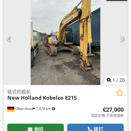
1
/
20
链式挖掘机
New Holland
Kobelco E215
€27,000
Olbernhau
7,074 km
固定价格 不含增值税
询问
拨打