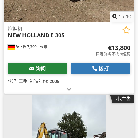
1
/
10
挖掘机
NEW HOLLAND
E 305
€13,800
德国
7,390 km
固定价格 不含增值税
询问
拨打
状况:
二手
, 制造年份:
2005
,
小广告