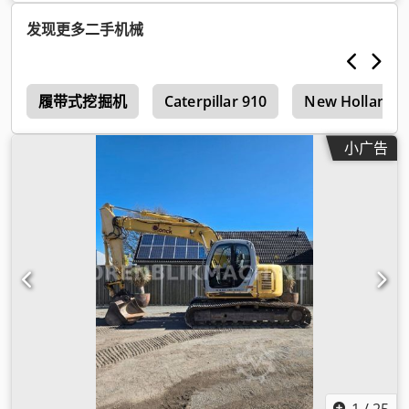
发现更多二手机械
5
履带式挖掘机
Caterpillar 910
New Holland F
小广告
1
/
25