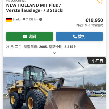
轮式挖掘机
NEW HOLLAND
MH Plus /
Verstellausleger / 3 Stück!
€19,950
Stadum
7,138 km
固定价格 不含增值税
询问
拨打
状况:
二手
, 制造年份:
2005
, 运转小时:
8,315 h
,
小广告