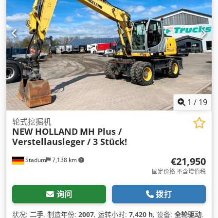
1
/
19
轮式挖掘机
NEW HOLLAND
MH Plus /
Verstellausleger / 3 Stück!
€21,950
Stadum
7,138 km
固定价格 不含增值税
询问
拨打
状况:
二手
, 制造年份:
2007
, 运转小时:
7,420 h
, 设备:
全轮驱动
,