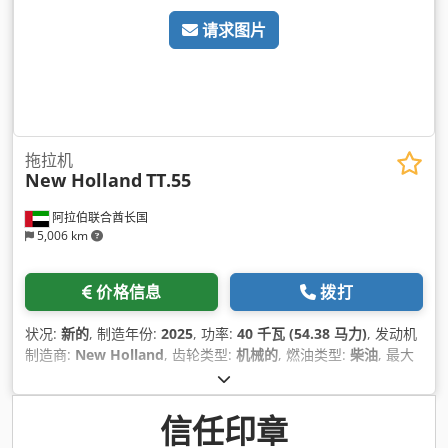
请求图片
拖拉机
New Holland
TT.55
阿拉伯联合酋长国
5,006 km
价格信息
拨打
状况:
新的
, 制造年份:
2025
, 功率:
40 千瓦 (54.38 马力)
, 发动机
制造商:
New Holland
, 齿轮类型:
机械的
, 燃油类型:
柴油
, 最大
速度:
30 公里/小时
, 总高度:
2,200 毫米
, 总长度:
3,500 毫米
, 总
宽度:
1,920 毫米
,
信任印章