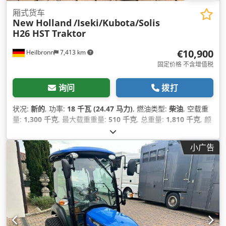
厢式货车
New Holland
/Iseki/Kubota/Solis
H26 HST Traktor
€10,900
Heilbronn
7,413 km
固定价格 不含增值税
询问
拨打
状况:
新的
, 功率:
18 千瓦 (24.47 马力)
, 燃油类型:
柴油
, 空载重
量:
1,300 千克
, 最大载重重量:
510 千克
, 总重量:
1,810 千克
, 颜
色:
蓝色
, 齿轮类型:
机械的
, 悬挂系统:
其他
, 座位数量:
1
, 总长度:
2,895 毫米
, 设备:
全轮驱动, 差速锁
,
小广告