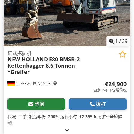
1
/
29
链式挖掘机
NEW HOLLAND
E80 BMSR-2
Kettenbagger 8,6 Tonnen
*Greifer
€24,900
Kaufungen
7,278 km
固定价格 不含增值税
询问
拨打
状况:
二手
, 制造年份:
2009
, 运转小时:
12,395 h
, 设备:
全轮驱
动
,