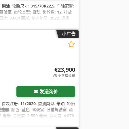
:
柴油
, 轮胎尺寸:
315/70R22,5
, 车轴配置:
驾驶室
, 齿轮类型:
自动
, 齿轮数:
12
, 排放
总高度:
3,600 毫米
, 制造年份:
2022
, 设备:
调节, 空调, 缓速器, 蓝牙, 防抱死制动系统
小广告
€23,900
VB 不含增值税
发送询价
, 首次注册:
11/2020
, 燃油类型:
柴油
, 轮胎
缓速器
, 颜色:
蓝色
, 驾驶室:
卧铺驾驶室
, 齿
00 毫米
, 总宽度:
2,550 毫米
, 总高度:
4,070
加热器, 牵引力控制, 电动后视镜, 电动窗调