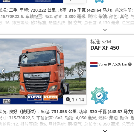
状况:
二手
, 里程:
720,222 公里
, 功率:
316 千瓦 (429.64 马力)
, 首次注册:
315/70R22,5
, 车轴配置:
4x2
, 轴距:
3,800 毫米
, 燃料:
柴油
, 颜色:
其他
,
数:
16
, 排放等级:
欧2标准
, 悬挂系统:
钢-空气
, 总长度:
6,130 毫米
, 总宽度
份:
1998
, 设备:
空调
,
标准-SZM
DAF
XF 450
Vuren
7,526 km
1
/
14
状况:
良好（使用过）
, 里程:
731,055 公里
, 功率:
330 千瓦 (448.67 马力)
尺寸:
315/70R22,5
, 车轴配置:
6x2
, 轴距:
4,050 毫米
, 燃料:
柴油
, 颜色:
齿轮数:
12
, 排放等级:
欧6
, 悬挂系统:
钢-空气
, 总长度:
6,350 毫米
, 总宽度
份:
2019
, 设备:
中央锁, 定速巡航, 座椅加热器, 牵引力控制, 电动后视镜, 电