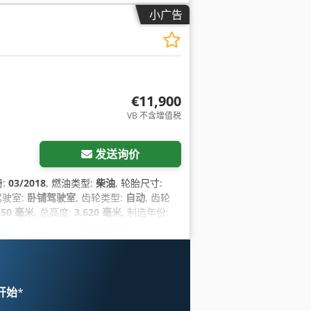
小广告
€11,900
VB 不含增值税
发送询价
册:
03/2018
, 燃油类型:
柴油
, 轮胎尺寸:
 驾驶室:
卧铺驾驶室
, 齿轮类型:
自动
, 齿轮
550 毫米
, 总高度:
3,620 毫米
, 制造年份:
调节, 空调, 防抱死制动系统 (ABS), 驻车
 开始
*