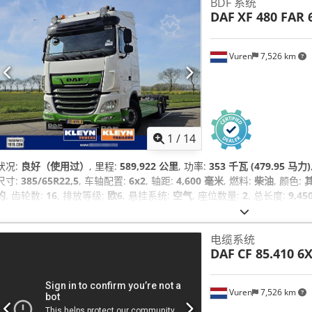
BDF 系统
DAF
XF 480 FAR
Vuren
7,526 km
1
/
14
状况:
良好（使用过）
, 里程:
589,922 公里
, 功率:
353 千瓦 (479.95 马力)
尺寸:
385/65R22,5
, 车轴配置:
6x2
, 轴距:
4,600 毫米
, 燃料:
柴油
, 颜色:
的
, 齿轮数:
16
, 排放等级:
欧6
, 悬挂系统:
空气
, 座位数量:
2
, 总长度:
9,45
毫米
, 制造年份:
2021
, 设备:
中央锁, 定速巡航, 座椅加热器, 拖车连接装置,
调, 蓝牙, 防抱死制动系统 (ABS), 驻车加热器
,
电缆系统
DAF
CF 85.410 6
Vuren
7,526 km