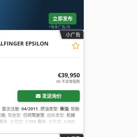
立即发布
*每条广告/月
小广告
PALFINGER EPSILON
€39,950
VB 不含增值税
发送询价
, 首次注册:
04/2011
, 燃油类型:
柴油
, 轮胎
其他
, 驾驶室:
日间驾驶室
, 齿轮类型:
机械
 毫米
, 总宽度:
2,550 毫米
, 总高度:
3,860
200 毫米
, 制造年份:
2011
, 设备:
中央锁,
系统 (ABS)
,