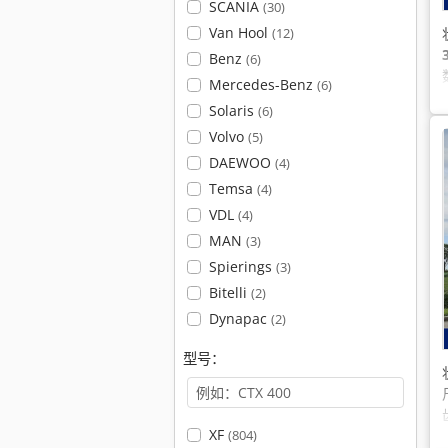
SCANIA
(30)
Van Hool
(12)
Benz
(6)
Mercedes-Benz
(6)
Solaris
(6)
Volvo
(5)
DAEWOO
(4)
Temsa
(4)
VDL
(4)
MAN
(3)
Spierings
(3)
Bitelli
(2)
Dynapac
(2)
型号：
XF
(804)