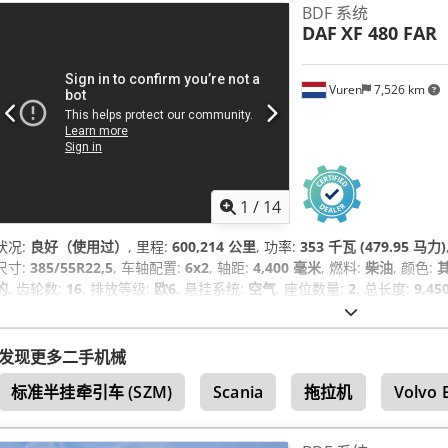
BDF 系统
DAF
XF 480 FAR
Vuren
7,526 km
1
/
14
状况:
良好（使用过）
, 里程:
600,214 公里
, 功率:
353 千瓦 (479.95 马力)
尺寸:
385/55R22,5
, 车轴配置:
6x2
, 轴距:
4,400 毫米
, 燃料:
柴油
, 颜色:
的
, 齿轮数:
16
, 排放等级:
欧6
, 悬挂系统:
空气
, 座位数量:
2
, 总长度:
9,45
毫米
, 制造年份:
2022
, 设备:
中央锁, 定速巡航, 座椅加热器, 牵引力控制, 
系统 (ABS), 驻车加热器
,
发现更多二手机械
标准半挂牵引车 (SZM)
Scania
拖拉机
Volvo 