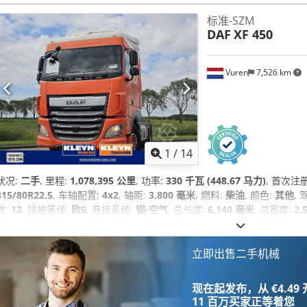
驻车加热器
,
标准-SZM
DAF
XF 450
Vuren
7,526 km
1
/
14
状况:
二手
, 里程:
1,078,395 公里
, 功率:
330 千瓦 (448.67 马力)
, 首次注
315/80R22,5
, 车轴配置:
4x2
, 轴距:
3,800 毫米
, 燃料:
柴油
, 颜色:
其他
,
数:
12
, 排放等级:
欧6
, 悬挂系统:
钢-空气
, 总长度:
6,140 毫米
, 总宽度:
2,
2018
, 设备:
中央锁, 定速巡航, 座椅加热器, 牵引力控制, 电动后视镜, 电动窗
加热器
,
立即出售二手机械
现在起发布，从 €4.49
11 百万买家
正等着您