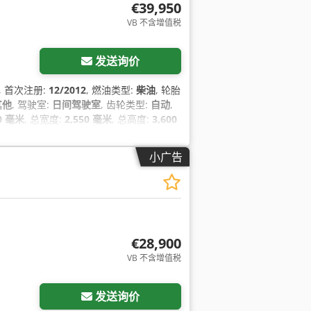
€39,950
VB 不含增值税
发送询价
, 首次注册:
12/2012
, 燃油类型:
柴油
, 轮胎
其他
, 驾驶室:
日间驾驶室
, 齿轮类型:
自动
,
00 毫米
, 总宽度:
2,550 毫米
, 总高度:
3,600
70 毫米
, 制造年份:
2012
, 设备:
中央锁, 定
调, 起重机, 防抱死制动系统 (ABS)
,
小广告
€28,900
VB 不含增值税
发送询价