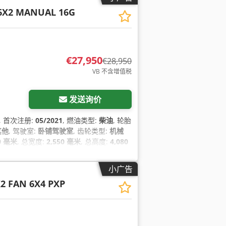
 6X2 MANUAL 16G
€27,950
€28,950
VB 不含增值税
发送询价
, 首次注册:
05/2021
, 燃油类型:
柴油
, 轮胎
其他
, 驾驶室:
卧铺驾驶室
, 齿轮类型:
机械
0 毫米
, 总宽度:
2,550 毫米
, 总高度:
4,080
 牵引力控制, 电动后视镜, 电动窗调节, 空
小广告
X2 FAN 6X4 PXP