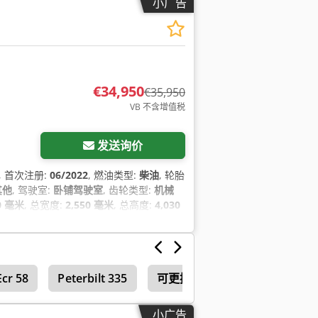
小广告
€34,950
€35,950
VB 不含增值税
发送询价
, 首次注册:
06/2022
, 燃油类型:
柴油
, 轮胎
其他
, 驾驶室:
卧铺驾驶室
, 齿轮类型:
机械
0 毫米
, 总宽度:
2,550 毫米
, 总高度:
4,030
电动后视镜, 电动窗调节, 空调, 防抱死制动
Ecr 58
Peterbilt 335
可更换底盘和可更换货厢的卡车
小广告