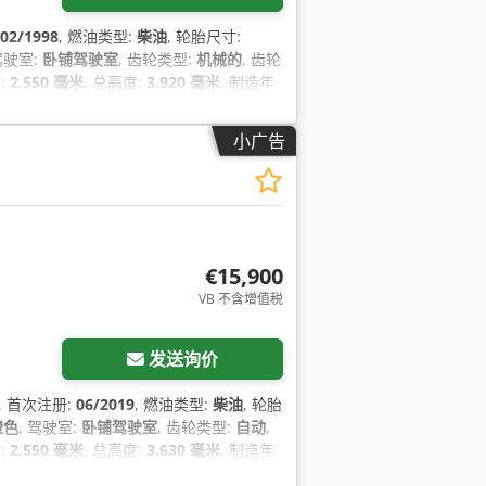
02/1998
, 燃油类型:
柴油
, 轮胎尺寸:
 驾驶室:
卧铺驾驶室
, 齿轮类型:
机械的
, 齿轮
:
2,550 毫米
, 总高度:
3,920 毫米
, 制造年
小广告
€15,900
VB 不含增值税
发送询价
, 首次注册:
06/2019
, 燃油类型:
柴油
, 轮胎
橙色
, 驾驶室:
卧铺驾驶室
, 齿轮类型:
自动
,
:
2,550 毫米
, 总高度:
3,630 毫米
, 制造年
动窗调节, 空调, 防抱死制动系统 (ABS),