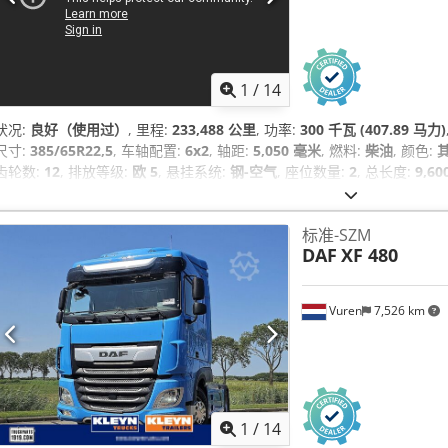
1
/
14
状况:
良好（使用过）
, 里程:
233,488 公里
, 功率:
300 千瓦 (407.89 马力)
尺寸:
385/65R22,5
, 车轴配置:
6x2
, 轴距:
5,050 毫米
, 燃料:
柴油
, 颜色:
齿轮数:
12
, 排放等级:
欧 5
, 悬挂系统:
钢-空气
, 座位数量:
2
, 总长度:
9,6
毫米
, 装载空间长度:
6,250 毫米
, 装载空间宽度:
2,500 毫米
, 货舱高度:
5
速巡航, 座椅加热器, 拖车连接装置, 牵引力控制, 电动后视镜, 电动窗调节, 空
标准-SZM
DAF
XF 480
Vuren
7,526 km
1
/
14