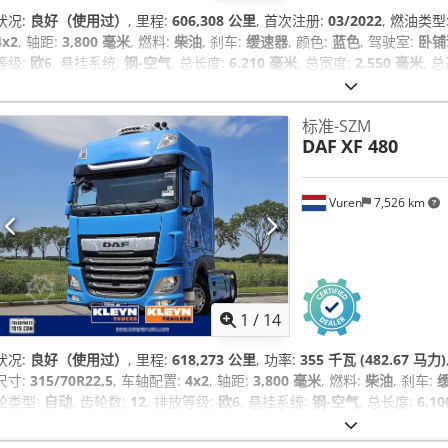
状况:
良好（使用过）
, 里程:
606,308 公里
, 首次注册:
03/2022
, 燃油类型
4x2
, 轴距:
3,800 毫米
, 燃料:
柴油
, 刹车:
缓速器
, 颜色:
蓝色
, 驾驶室:
卧铺
等级:
欧6
, 悬挂系统:
钢-空气
, 总长度:
6,210 毫米
, 总宽度:
2,550 毫米
, 
中央锁, 定速巡航, 导航系统, 座椅加热器, 牵引力控制, 电动后视镜, 电动窗
(ABS), 驻车加热器
,
标准-SZM
DAF
XF 480
Vuren
7,526 km
1
/
14
状况:
良好（使用过）
, 里程:
618,273 公里
, 功率:
355 千瓦 (482.67 马力)
尺寸:
315/70R22,5
, 车轴配置:
4x2
, 轴距:
3,800 毫米
, 燃料:
柴油
, 刹车:
轮类型:
自动
, 齿轮数:
12
, 排放等级:
欧6
, 悬挂系统:
钢-空气
, 总长度:
6,1
毫米
, 制造年份:
2020
, 设备:
中央锁, 停车空调, 定速巡航, 导航系统, 座椅
节, 空调, 缓速器, 蓝牙, 防抱死制动系统 (ABS), 驻车加热器
,