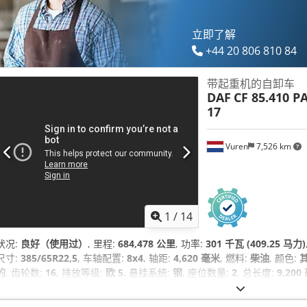
立即了解
+44 20 806 810 84
带起重机的自卸车
DAF
CF 85.410 
17
Vuren
7,526 km
1
/
14
状况:
良好（使用过）
, 里程:
684,478 公里
, 功率:
301 千瓦 (409.25 马力)
尺寸:
385/65R22,5
, 车轴配置:
8x4
, 轴距:
4,620 毫米
, 燃料:
柴油
, 颜色:
的
, 齿轮数:
16
, 排放等级:
欧 5
, 悬挂系统:
钢
, 座位数量:
2
, 总长度:
9,200
毫米
, 装载空间长度:
5,490 毫米
, 装载空间宽度:
2,300 毫米
, 货舱高度:
1,
定速巡航, 拖车连接装置, 电动后视镜, 电动窗调节, 空调, 起重机, 防抱死制动