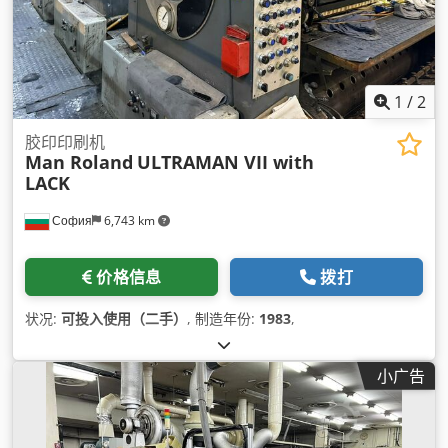
1
/
2
胶印印刷机
Man Roland
ULTRAMAN VII with
LACK
София
6,743 km
价格信息
拨打
状况:
可投入使用（二手）
, 制造年份:
1983
,
小广告