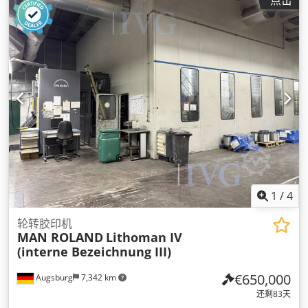
1
/
4
轮转胶印机
MAN ROLAND
Lithoman IV
(interne Bezeichnung III)
€650,000
Augsburg
7,342 km
还剩83天