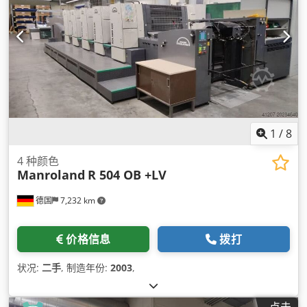
1
/
8
4 种颜色
Manroland
R 504 OB +LV
德国
7,232 km
价格信息
拨打
状况:
二手
, 制造年份:
2003
,
点击