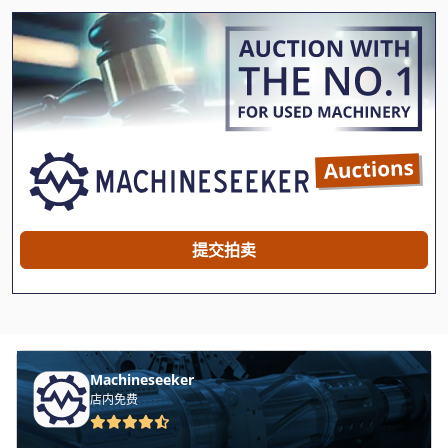
Heidelberg Speedmaster 72
Hp Designjet 800
Hp Indigo
Hsm V Press 605
Ideal Type Bas 040
Indramat Motor
提交拍卖
Letterpress
Man Roland 305
Olma
Machineseeker
Robland Bm 3000
店内免费
Roland Praktika 00