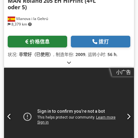
MAN Roland
205 EH HiPrint (4+L
oder 5)
Vilanova i la Geltrú
8,379 km
价格信息
拨打
状况:
非常好（已使用）
, 制造年份:
2009
, 运转小时:
56 h
,
小广告