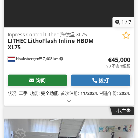
1
/
7
Inpress Control Lithec 海德堡 XL75
LITHEC
LithoFlash Inline HBDM
XL75
€45,000
Haaksbergen
7,408 km
VB 不含增值税
询问
拨打
状况:
二手
, 功能:
完全功能
, 首次注册:
11/2024
, 制造年份:
2024
,
小广告