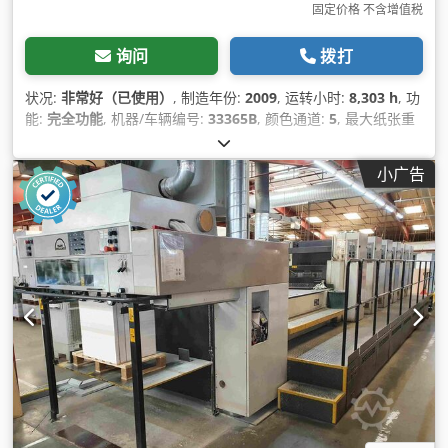
固定价格 不含增值税
询问
拨打
状况:
非常好（已使用）
, 制造年份:
2009
, 运转小时:
8,303 h
, 功
能:
完全功能
, 机器/车辆编号:
33365B
, 颜色通道:
5
, 最大纸张重
量:
600 克/平方米
, 纸张宽度（最小值）:
180 毫米
, 纸张宽度
（最大）:
520 毫米
, 纸张高度（最小）:
148 毫米
, 纸张高度（最
小广告
大）:
360 毫米
, 计数器读数（颜色）:
13,733,163
, 输入电流类
型:
三相
, 输入电压:
400 V
, 设备:
文档 / 手册
,