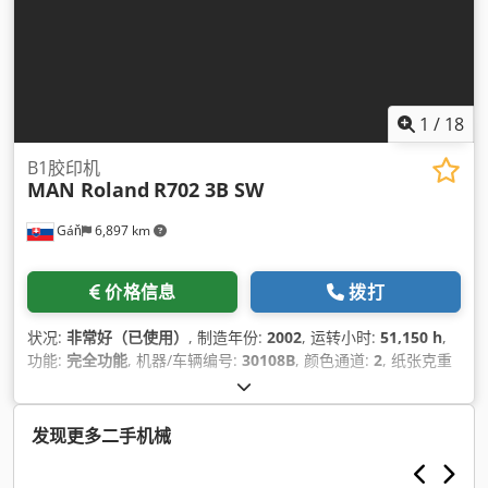
1
/
18
B1胶印机
MAN Roland
R702 3B SW
Gáň
6,897 km
价格信息
拨打
状况:
非常好（已使用）
, 制造年份:
2002
, 运转小时:
51,150 h
,
功能:
完全功能
, 机器/车辆编号:
30108B
, 颜色通道:
2
, 纸张克重
（最低）:
55 克/平方米
, 最大纸张重量:
650 克/平方米
, 纸张宽
度（最小值）:
430 毫米
, 纸张宽度（最大）:
1,050 毫米
, 输入电
流:
125 A
, 输入电压:
400 V
, 设备:
文档 / 手册
,
发现更多二手机械