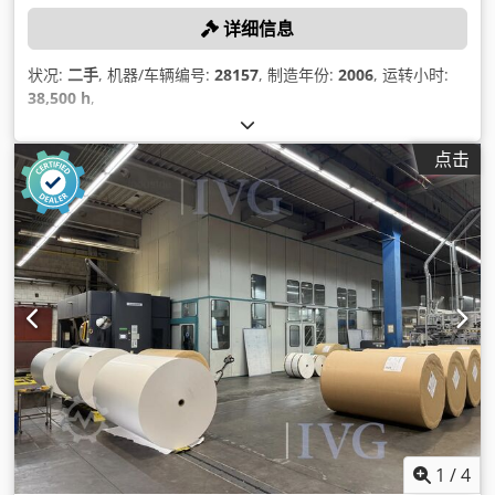
详细信息
状况:
二手
, 机器/车辆编号:
28157
, 制造年份:
2006
, 运转小时:
38,500 h
,
点击
1
/
4