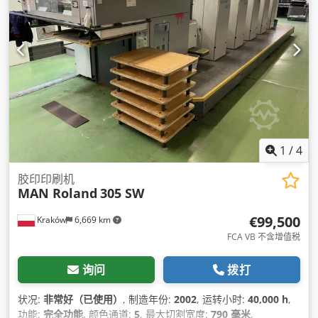
1
/
4
胶印印刷机
MAN Roland
305 SW
€99,500
Kraków
6,669 km
FCA VB 不含增值税
询问
拨打
状况:
非常好（已使用）
, 制造年份:
2002
, 运转小时:
40,000 h
,
功能:
完全功能
, 颜色通道:
5
, 最大切割宽度:
790 毫米
,