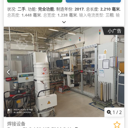
状况:
二手
, 功能:
完全功能
, 制造年份:
2017
, 总长度:
2,210 毫米
,
总高度:
1,448 毫米
, 总宽度:
1,238 毫米
, 输入电流类型:
三相
, 输
入电压:
400 V
,
小广告
1
/
2
焊接设备