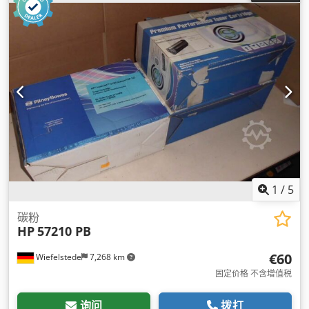
1
/
5
碳粉
HP
57210 PB
€60
Wiefelstede
7,268 km
固定价格 不含增值税
询问
拨打