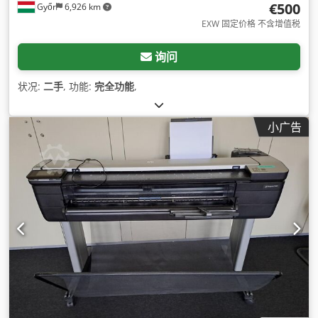
€500
Győr
6,926 km
EXW 固定价格 不含增值税
询问
状况:
二手
, 功能:
完全功能
,
小广告