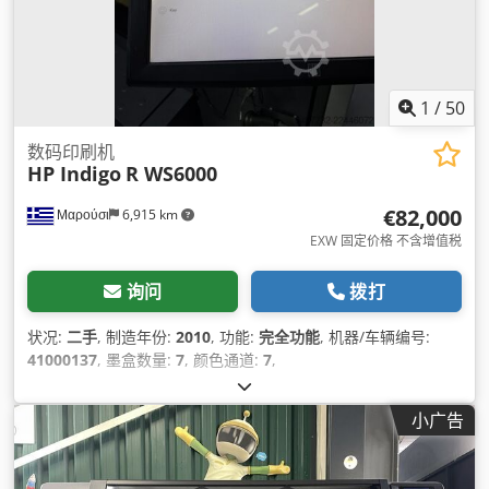
1
/
50
数码印刷机
HP Indigo
R WS6000
€82,000
Μαρούσι
6,915 km
EXW 固定价格 不含增值税
询问
拨打
状况:
二手
, 制造年份:
2010
, 功能:
完全功能
, 机器/车辆编号:
41000137
, 墨盒数量:
7
, 颜色通道:
7
,
小广告