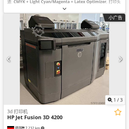
道:
CMYK + Light Cyan/Magenta + Latex Optimizer
, 打印头
数量:
6
, 分辨率（最大）:
1,200 DPI（每英寸点数）
, 纸张宽度
（最大）:
1,630 毫米
, 设备:
文档 / 手册
,
小广告
1
/
3
3d 打印机
HP
Jet Fusion 3D 4200
德国
7,232 km