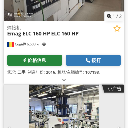
1
/
2
焊接机
Emag ELC 160 HP
ELC 160 HP
Cugir
6,603 km
价格信息
拨打
状况:
二手
, 制造年份:
2016
, 机器/车辆编号:
107198
,
小广告