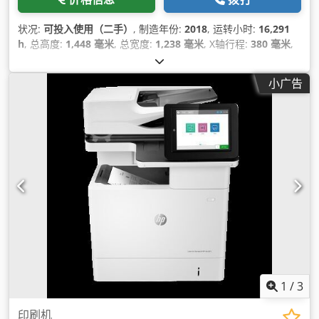
状况:
可投入使用（二手）
, 制造年份:
2018
, 运转小时:
16,291
h
, 总高度:
1,448 毫米
, 总宽度:
1,238 毫米
, X轴行程:
380 毫米
,
产品长度（最大）:
2,210 毫米
, 轴数:
3
,
小广告
1
/
3
印刷机