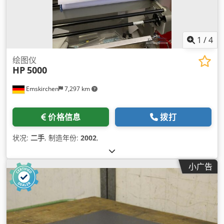
1
/
4
绘图仪
HP
5000
Emskirchen
7,297 km
价格信息
拨打
状况:
二手
, 制造年份:
2002
,
小广告