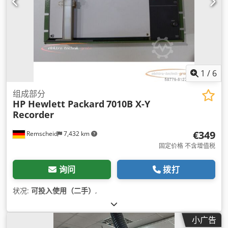
1
/
6
组成部分
HP Hewlett Packard
7010B X-Y
Recorder
€349
Remscheid
7,432 km
固定价格 不含增值税
询问
拨打
状况:
可投入使用（二手）
,
小广告