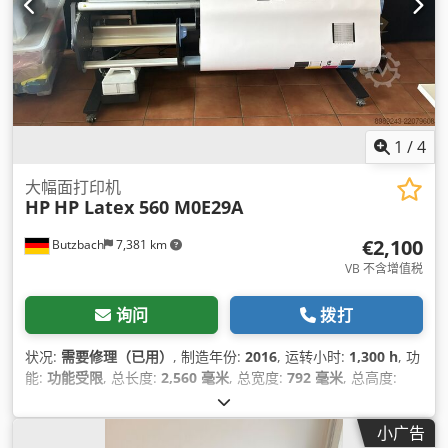
1
/
4
大幅面打印机
HP
HP Latex 560 M0E29A
€2,100
Butzbach
7,381 km
VB 不含增值税
询问
拨打
状况:
需要修理（已用）
, 制造年份:
2016
, 运转小时:
1,300 h
, 功
能:
功能受限
, 总长度:
2,560 毫米
, 总宽度:
792 毫米
, 总高度:
1,420 毫米
, 输入电压:
240 V
, 输入电流:
11 A
, 输入电流类型:
空
调
, 设备:
文档 / 手册
,
小广告