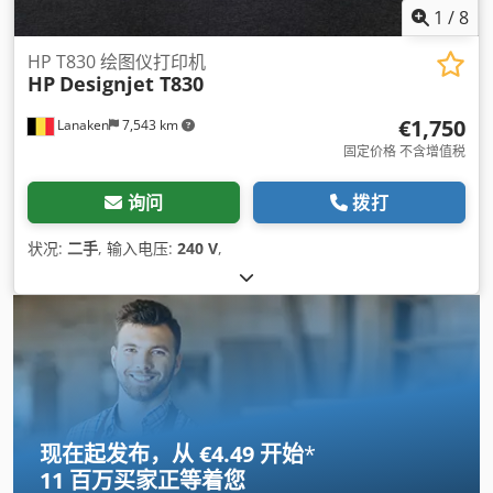
1
/
8
HP T830 绘图仪打印机
HP
Designjet T830
€1,750
Lanaken
7,543 km
固定价格 不含增值税
询问
拨打
状况:
二手
, 输入电压:
240 V
,
现在起发布，从 €4.49 开始
*
11 百万买家
正等着您