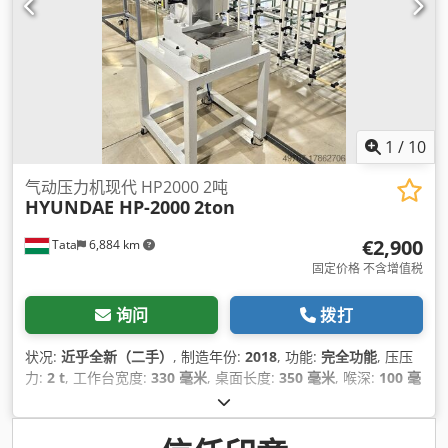
1
/
10
气动压力机现代 HP2000 2吨
HYUNDAE HP-2000
2ton
€2,900
Tata
6,884 km
固定价格 不含增值税
询问
拨打
状况:
近乎全新（二手）
, 制造年份:
2018
, 功能:
完全功能
, 压压
力:
2 t
, 工作台宽度:
330 毫米
, 桌面长度:
350 毫米
, 喉深:
100 毫
米
, 气压:
6 横杆
, 气缸直径:
28 毫米
,