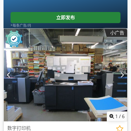
立即发布
*每条广告/月
小广告
1
/
6
数字打印机