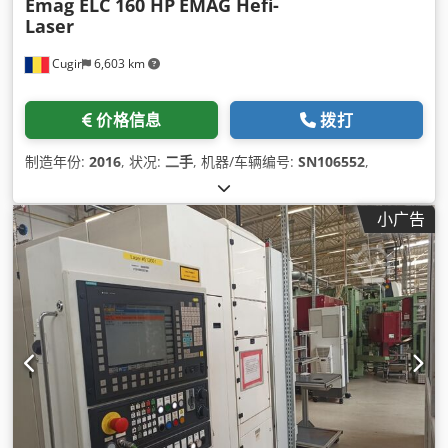
Emag ELC 160 HP
EMAG Hefi-
Laser
Cugir
6,603 km
价格信息
拨打
制造年份:
2016
, 状况:
二手
, 机器/车辆编号:
SN106552
,
小广告