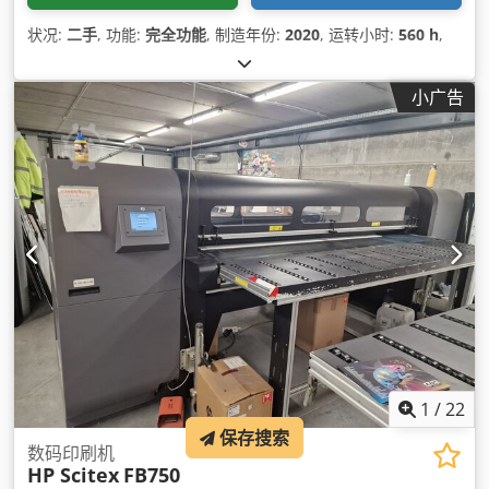
状况:
二手
, 功能:
完全功能
, 制造年份:
2020
, 运转小时:
560 h
,
小广告
1
/
22
保存搜索
数码印刷机
HP Scitex
FB750