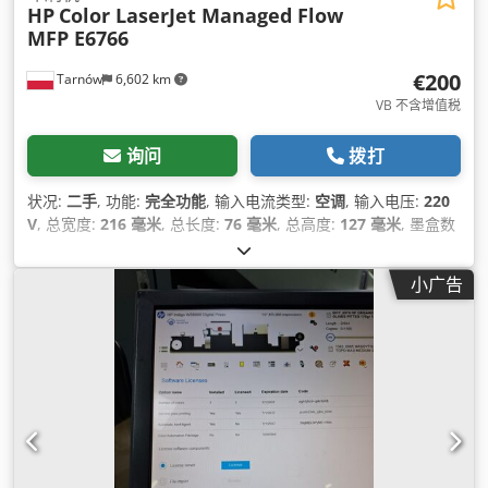
HP
Color LaserJet Managed Flow
MFP E6766
€200
Tarnów
6,602 km
VB 不含增值税
询问
拨打
状况:
二手
, 功能:
完全功能
, 输入电流类型:
空调
, 输入电压:
220
V
, 总宽度:
216 毫米
, 总长度:
76 毫米
, 总高度:
127 毫米
, 墨盒数
量:
4
, 纸张克重（最低）:
45 克/平方米
, 最大纸张重量:
220 克/
平方米
, 纸张宽度（最大）:
585 毫米
, 颜色通道:
4
, 纸张高度（最
小广告
大）:
710 毫米
, 分辨率（最大）:
1,200 DPI（每英寸点数）
, 所
需高度:
356 毫米
, 设备:
自动双面打印
,