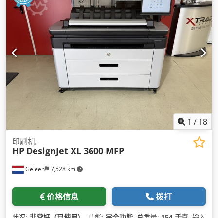
1
/
18
印刷机
HP
DesignJet XL 3600 MFP
Geleen
7,528 km
价格信息
拨打
状况:
非常好（已使用）
, 功能:
完全功能
, 总重量:
154 千克
, 输入