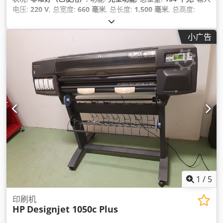
电压:
220 V
, 总宽度:
660 毫米
, 总长度:
1,500 毫米
, 总高度:
1,310 毫米
,
小广告
1
/
5
印刷机
HP
Designjet 1050c Plus