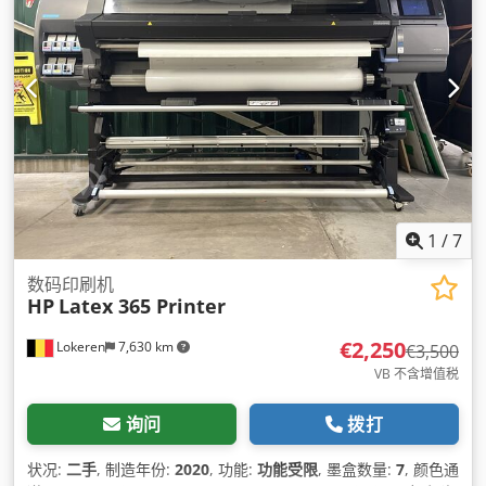
1
/
7
数码印刷机
HP
Latex 365 Printer
€2,250
Lokeren
7,630 km
€3,500
VB 不含增值税
询问
拨打
状况:
二手
, 制造年份:
2020
, 功能:
功能受限
, 墨盒数量:
7
, 颜色通