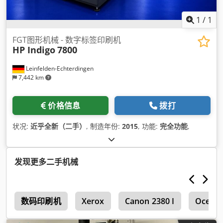
1
/
1
FGT图形机械 - 数字标签印刷机
HP Indigo
7800
Leinfelden-Echterdingen
7,442 km
价格信息
拨打
状况:
近乎全新（二手）
, 制造年份:
2015
, 功能:
完全功能
,
发现更多二手机械
o
数码印刷机
Xerox
Canon 2380 I
Oce 41