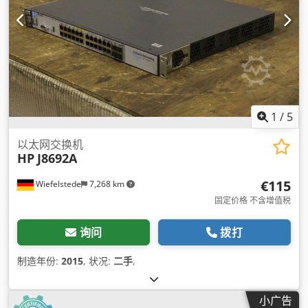
1
/
5
以太网交换机
HP
J8692A
€115
Wiefelstede
7,268 km
固定价格 不含增值税
询问
拨打
制造年份:
2015
, 状况:
二手
,
小广告