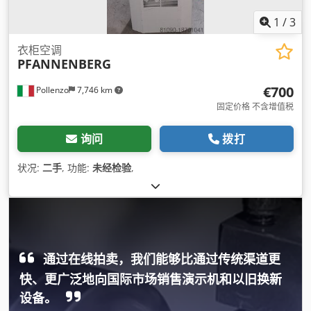
1
/
3
衣柜空调
PFANNENBERG
€700
Pollenzo
7,746 km
固定价格 不含增值税
询问
拨打
状况:
二手
, 功能:
未经检验
,
通过在线拍卖，我们能够比通过传统渠道更
快、更广泛地向国际市场销售演示机和以旧换新
设备。