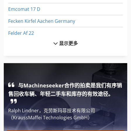
Emcomat 17 D
Fecken Kirfel Aachen Germany
Felder Af 22
显示更多
Fp2
Fuw 250
Fz 0
International 434
与Machineseeker合作的拍卖是我们有序销
Jungheinrich E
售回收车辆、年轻二手车和库存的有效途径。
Linde
Ralph Lindner，克劳斯玛菲技术有限公司
Mega Kfz Systeme
（KraussMaffei Technologies GmbH）
Monforts Knc 5