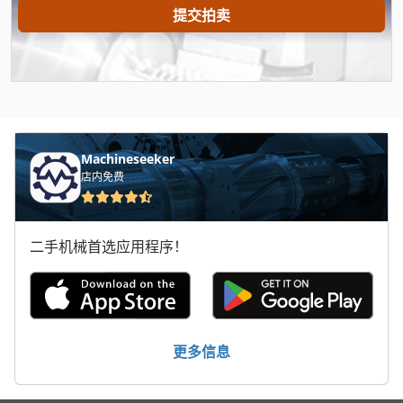
提交拍卖
Newton 20
Pilous Arg 230
Profiline 140
Pruner King
Machineseeker
Scania
店内免费
Scania 113
二手机械首选应用程序！
Schaublin 135
Tank
Transmig 400
更多信息
Wenzel Lh 54
手动 绞车