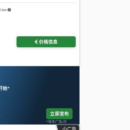
5 km
价格信息
 开始
*
立即发布
*每条广告/月
小广告