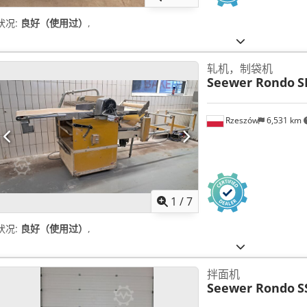
状况:
良好（使用过）
,
轧机，制袋机
Seewer Rondo
S
Rzeszów
6,531 km
1
/
7
状况:
良好（使用过）
,
拌面机
Seewer Rondo
S