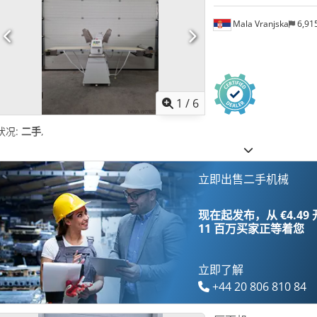
Mala Vranjska
6,91
1
/
6
状况:
二手
,
立即出售二手机械
现在起发布，从 €4.49
11 百万买家
正等着您
立即了解
+44 20 806 810 84