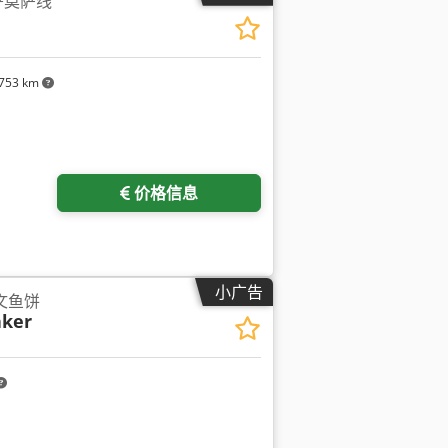
萨莫萨线
753 km
价格信息
小广告
文鱼饼
aker