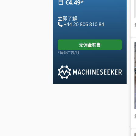
自
€4.49
*
立即了解
+44 20 806 810 84
无佣金销售
*每条广告/月