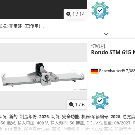
1
/
14
状况:
非常好（已使用）
,
切纸机
Rondo
STM 615 
Babenhausen
7,38
1
/
6
状况:
新的
, 制造年份:
2026
, 功能:
完全功能
, 机器/车辆编号:
2026
, 总宽度
550 毫米
, 输入电压:
400 V
, 输入频率:
50 赫兹
, DGUV 认证至:
08/2027
,
度:
610 毫米
, 所需高度:
550 毫米
, 空间需求 长度:
1,072 毫米
, 所需宽度: