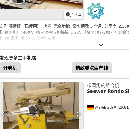
1
/
4
状况:
非常好（已使用）
, 功能:
完全功能
, 保修期限:
3 个月
, 总宽度:
2,35
米
, 输入电压:
400 V
, 输入频率:
50 赫兹
, DGUV 认证至:
08/2027
, 电熔断
度:
30 毫米
, 输入电流类型:
三相
,
发现更多二手机械
开卷机
精致糕点生产线
带圆角的组合机
Seewer Rondo
S
Wiefelstede
7,268 