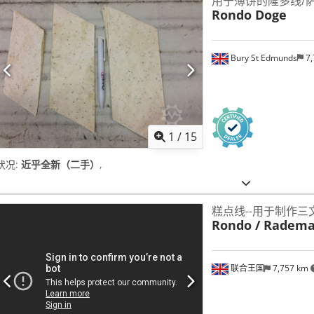
用于薄饼的隆多线/
Rondo Doge
Bury St Edmunds
7,
1
/
15
状况:
近乎全新（二手）
,
糕点线--用于制作三
Rondo / Radem
联合王国
7,757 km