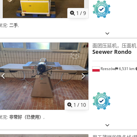
1
/
9
状况:
二手
,
面团压延机，压面机
Seewer Rondo
Rzeszów
6,531 km
1
/
10
状况:
非常好（已使用）
,