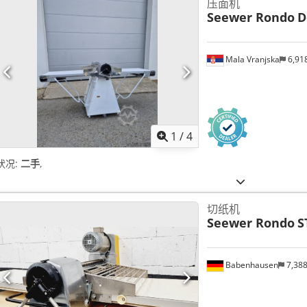
压面机
Seewer Rondo
D
Mala Vranjska
6,91
1
/
4
状况:
二手
,
切纸机
Seewer Rondo
S
Babenhausen
7,38