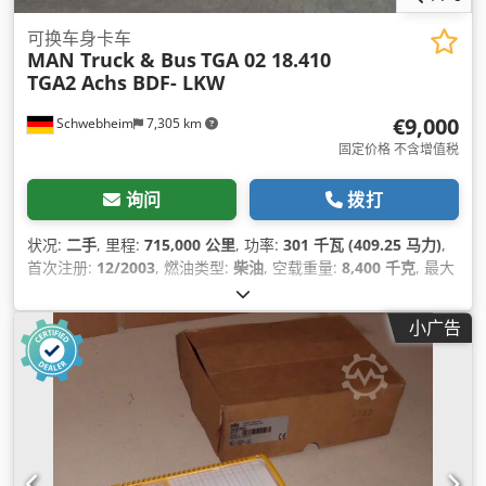
可换车身卡车
MAN Truck & Bus
TGA 02 18.410
TGA2 Achs BDF- LKW
€9,000
Schwebheim
7,305 km
固定价格 不含增值税
询问
拨打
状况:
二手
, 里程:
715,000 公里
, 功率:
301 千瓦 (409.25 马力)
,
首次注册:
12/2003
, 燃油类型:
柴油
, 空载重量:
8,400 千克
, 最大
载重重量:
9,600 千克
, 总重量:
18,000 千克
, 车轴配置:
2 轴
, 燃
料:
生物柴油
, 颜色:
其他
, 驾驶室:
其他
, 齿轮类型:
机械的
, 排放
小广告
等级:
无
, 悬挂系统:
空气
, 设备:
低噪音, 压缩空气制动器, 定速巡
航, 差速锁, 拖车连接装置, 防抱死制动系统 (ABS)
,