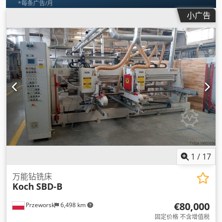
*每条广告/月
小广告
1
/
17
万能钻铣床
Koch
SBD-B
€80,000
Przeworsk
6,498 km
固定价格 不含增值税