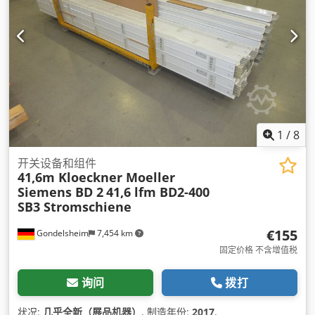
1
/
8
开关设备和组件
41,6m Kloeckner Moeller
Siemens BD 2
41,6 lfm BD2-400
SB3 Stromschiene
€155
Gondelsheim
7,454 km
固定价格 不含增值税
询问
拨打
状况:
几乎全新（展品机器）
, 制造年份:
2017
,