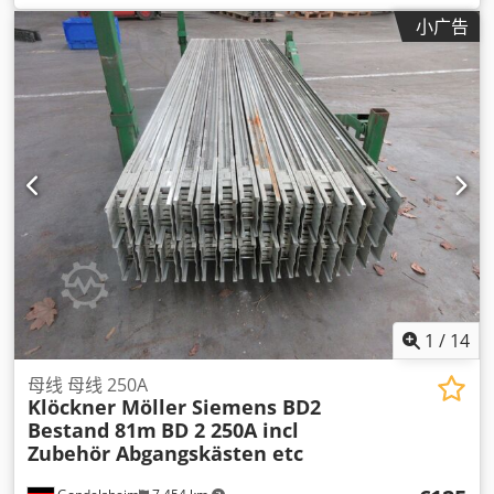
小广告
1
/
14
母线 母线 250A
Klöckner Möller Siemens BD2
Bestand 81m
BD 2 250A incl
Zubehör Abgangskästen etc