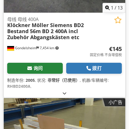
1
/
13
母线 母线 400A
Klöckner Möller Siemens BD2
Bestand 56m
BD 2 400A incl
Zubehör Abgangskästen etc
€145
Gondelsheim
7,454 km
固定价格 不含增值税
询问
拨打
制造年份:
2005
, 状况:
非常好（已使用）
, 机器/车辆编号:
RHBD2400A
,
小广告