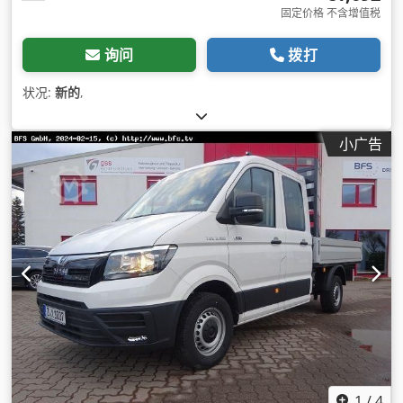
固定价格 不含增值税
询问
拨打
状况:
新的
,
小广告
1
/
4