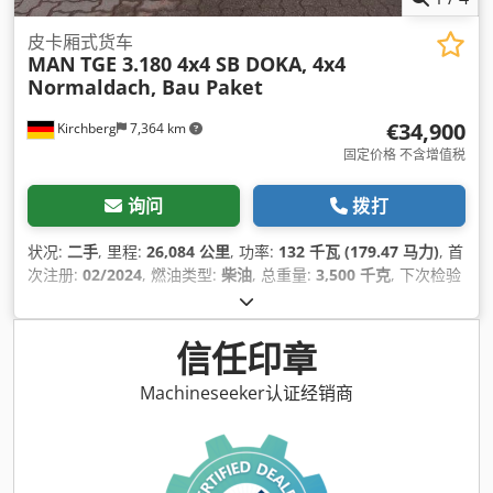
皮卡厢式货车
MAN
TGE 3.180 4x4 SB DOKA, 4x4
Normaldach, Bau Paket
€34,900
Kirchberg
7,364 km
固定价格 不含增值税
询问
拨打
状况:
二手
, 里程:
26,084 公里
, 功率:
132 千瓦 (179.47 马力)
, 首
次注册:
02/2024
, 燃油类型:
柴油
, 总重量:
3,500 千克
, 下次检验
(TÜV):
06/2028
, 齿轮类型:
机械的
, 排放等级:
欧6
, 设备:
中央锁,
电子稳定程序 (ESP), 空调, 防抱死制动系统 (ABS)
,
信任印章
Machineseeker认证经销商