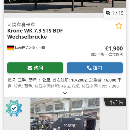
1
/
15
可换车身卡车
Krone
WK 7.3 STS BDF
Wechselbrücke
€1,900
Lahr
7,546 km
固定价格 不含增值税
询问
拨打
状况:
二手
, 里程:
1 公里
, 首次注册:
10/2002
, 总重量:
16,000 千
克
, 颜色:
蓝色
, 装载空间体积:
46 立方米
, 装载空间长度:
7,300
毫米
, 装载空间宽度:
2,470 毫米
, 货舱高度:
2,600 毫米
,
小广告