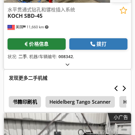
水平贯通式钻孔和镙栓插入系统
KOCH
SBD-45
美国
11,660 km
价格信息
拨打
状况:
二手
, 机器/车辆编号:
008342
,
发现更多二手机械
a
书籍印刷机
Heidelberg Tango Scanner
Heid
小广告