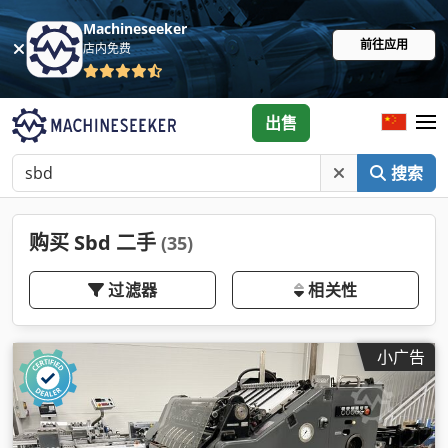
Machineseeker
前往应用
店内免费
出售
搜索
购买 Sbd 二手
(35)
过滤器
相关性
小广告