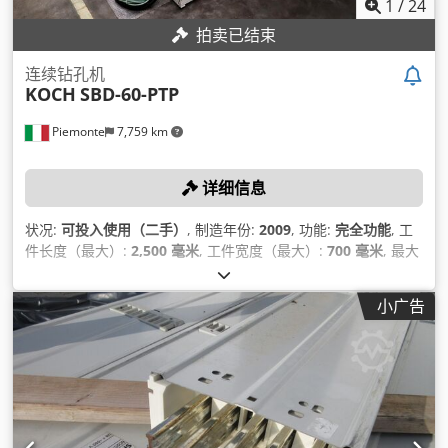
1
/
24
拍卖已结束
连续钻孔机
KOCH
SBD-60-PTP
Piemonte
7,759 km
详细信息
状况:
可投入使用（二手）
, 制造年份:
2009
, 功能:
完全功能
, 工
件长度（最大）:
2,500 毫米
, 工件宽度（最大）:
700 毫米
, 最大
转速:
2,800 转/分
,
小广告