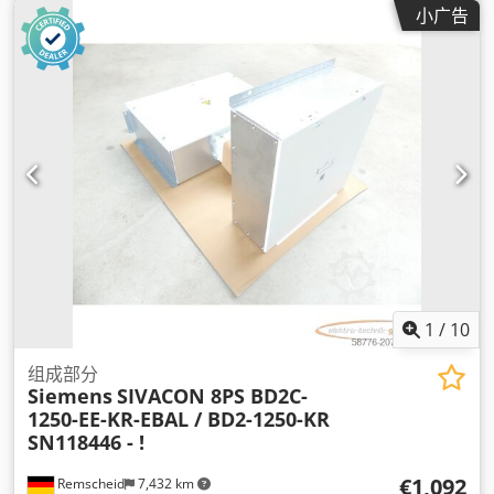
小广告
1
/
10
组成部分
Siemens
SIVACON 8PS BD2C-
1250-EE-KR-EBAL / BD2-1250-KR
SN118446 - !
€1,092
Remscheid
7,432 km