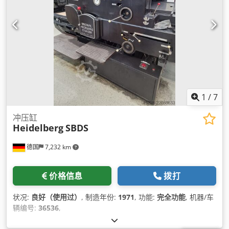
1
/
7
冲压缸
Heidelberg
SBDS
德国
7,232 km
价格信息
拨打
状况:
良好（使用过）
, 制造年份:
1971
, 功能:
完全功能
, 机器/车
辆编号:
36536
,