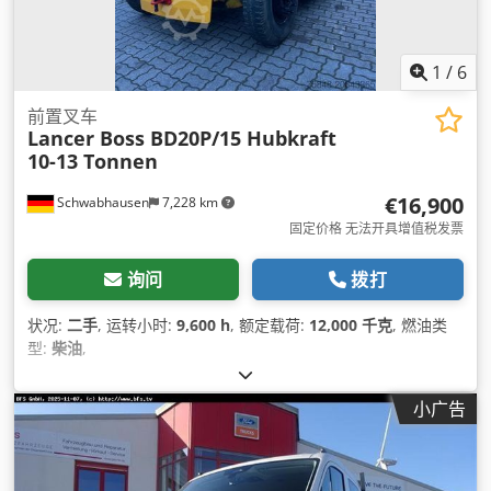
1
/
6
前置叉车
Lancer Boss BD20P/15 Hubkraft
10-13 Tonnen
€16,900
Schwabhausen
7,228 km
固定价格 无法开具增值税发票
询问
拨打
状况:
二手
, 运转小时:
9,600 h
, 额定载荷:
12,000 千克
, 燃油类
型:
柴油
,
小广告