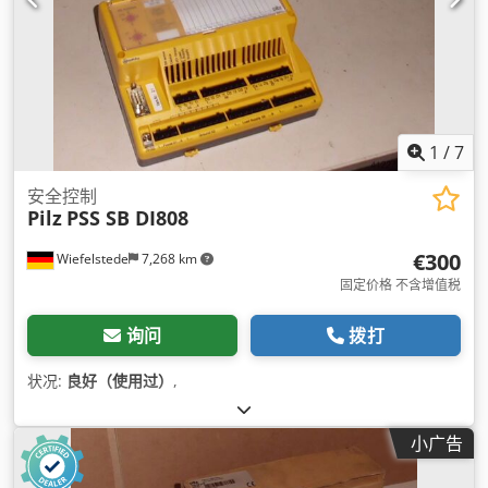
1
/
7
安全控制
Pilz
PSS SB DI808
€300
Wiefelstede
7,268 km
固定价格 不含增值税
询问
拨打
状况:
良好（使用过）
,
小广告