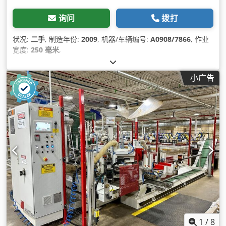
询问
拨打
状况:
二手
, 制造年份:
2009
, 机器/车辆编号:
A0908/7866
, 作业
宽度:
250 毫米
,
小广告
1
/
8