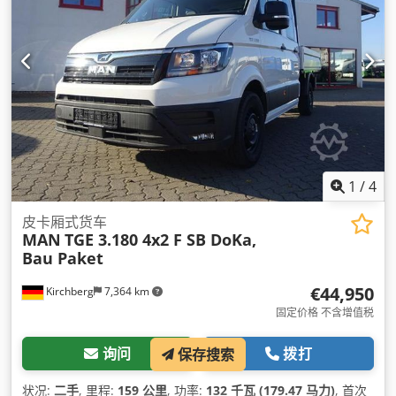
1
/
4
皮卡厢式货车
MAN
TGE 3.180 4x2 F SB DoKa,
Bau Paket
€44,950
Kirchberg
7,364 km
固定价格 不含增值税
询问
拨打
保存搜索
状况:
二手
, 里程:
159 公里
, 功率:
132 千瓦 (179.47 马力)
, 首次