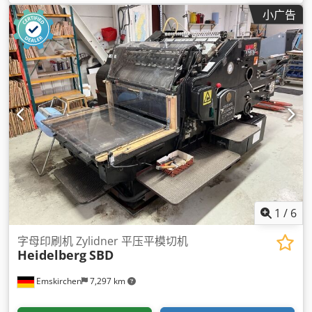
小广告
1
/
6
字母印刷机 Zylidner 平压平模切机
Heidelberg
SBD
Emskirchen
7,297 km