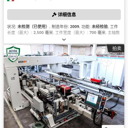
详细信息
状况:
未检测（已使用）
, 制造年份:
2009
, 功能:
未经检验
, 工件
长度（最大）:
2,500 毫米
, 工件宽度（最大）:
700 毫米
, 主轴数
量:
40
,
拍卖