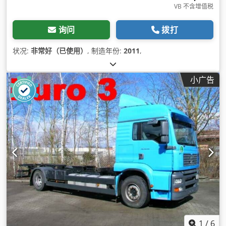
VB 不含增值税
询问
拨打
状况:
非常好（已使用）
, 制造年份:
2011
,
小广告
1
/
6