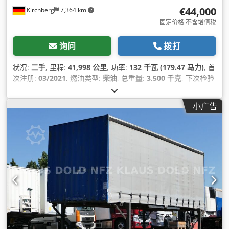
€44,000
Kirchberg
7,364 km
固定价格 不含增值税
询问
拨打
状况:
二手
, 里程:
41,998 公里
, 功率:
132 千瓦 (179.47 马力)
, 首
次注册:
03/2021
, 燃油类型:
柴油
, 总重量:
3,500 千克
, 下次检验
(TÜV):
04/2027
, 齿轮类型:
机械的
, 排放等级:
欧6
, 设备:
中央锁,
电子稳定程序 (ESP), 空调, 防抱死制动系统 (ABS)
,
小广告