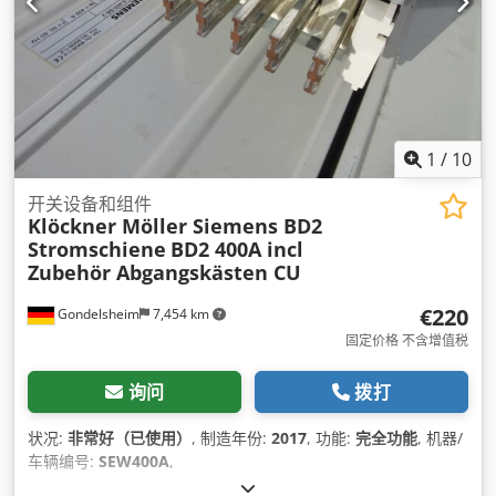
1
/
10
开关设备和组件
Klöckner Möller Siemens BD2
Stromschiene
BD2 400A incl
Zubehör Abgangskästen CU
€220
Gondelsheim
7,454 km
固定价格 不含增值税
询问
拨打
状况:
非常好（已使用）
, 制造年份:
2017
, 功能:
完全功能
, 机器/
车辆编号:
SEW400A
,