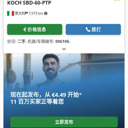
KOCH
SBD-60-PTP
意大利
7,575 km
价格信息
拨打
状况:
二手
, 机器/车辆编号:
006106
,
现在起发布，从 €4.49 开始
*
11 百万买家
正等着您
立即发布