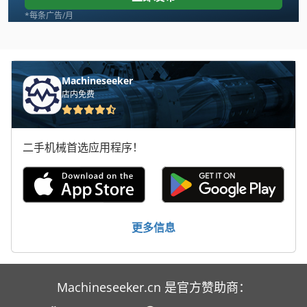
Fuw 250
*每条广告/月
Fz 0
International 434
Machineseeker
店内免费
Makino Snc 64
Migatronic Mig 405
二手机械首选应用程序！
Monforts Knc 5
Okuma Lu 25
Sunward Swe 17 B
更多信息
Takeuchi Tb 014
Wenzel Lh 54
Machineseeker.cn 是官方赞助商：
Willibald Mza 4600