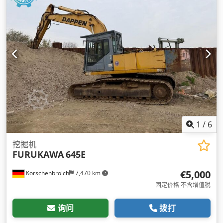
1
/
6
挖掘机
FURUKAWA
645E
€5,000
Korschenbroich
7,470 km
固定价格 不含增值税
询问
拨打