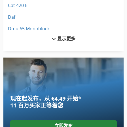
Cat 420 E
Daf
Dmu 65 Monoblock
显示更多
Euclid R 32
Euclid R 35
Euclid R 50
Faresin Tmr 850
Felder Af 22
现在起发布，从 €4.49 开始
*
Furukawa 355
11 百万买家
正等着您
Furukawa 735 Ls
Furukawa W 735
立即发布