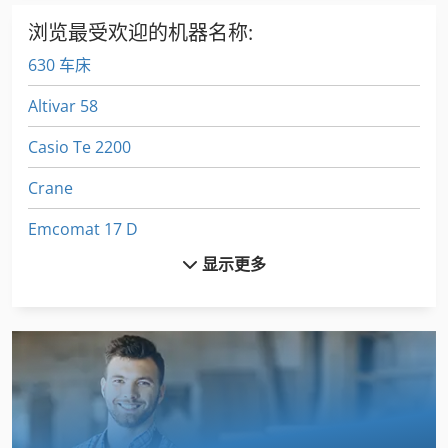
浏览最受欢迎的机器名称:
630 车床
Altivar 58
Casio Te 2200
Crane
Emcomat 17 D
显示更多
Fecken Kirfel Aachen Germany
Fuw 250
Fz 0
Gildemeister Ct 20
International 434