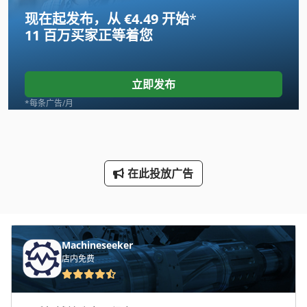
现在起发布，从 €4.49 开始
*
Linde
11 百万买家
正等着您
Newton 20
Pruner King
立即发布
Schaublin 135
*每条广告/月
Tank
Wenzel Lh 54
在此投放广告
三维 扫描 仪
手动 剪 板 机
手动 绞车
Machineseeker
店内免费
手枪
断头台