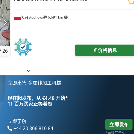
Częstochowa
6,691 km
价格信息
/
26
立即出售 金属线加工机械
现在起发布，从 €4.49 开始
*
11 百万买家
正等着您
立即了解
立即发布
+44 20 806 810 84
*每条广告/月