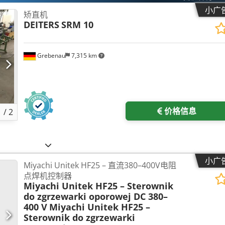
小广
矫直机
DEITERS
SRM 10
Grebenau
7,315 km
价格信息
1
/
2
小广
Miyachi Unitek HF25 – 直流380–400V电阻
点焊机控制器
Miyachi Unitek HF25 – Sterownik
do zgrzewarki oporowej DC 380–
400 V
Miyachi Unitek HF25 –
Sterownik do zgrzewarki