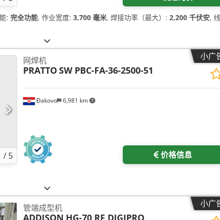
功能:
完全功能
, 作业宽度:
3,700 毫米
, 焊接功率（最大）:
2,200 千伏安
, 
小广
网焊机
PRATTO
SW PBC-FA-36-2500-51
Đakovo
6,981 km
价格信息
1
/
5
小广
管端成型机
ADDISON
HG-70 RF DIGIPRO