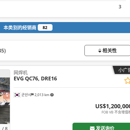
3
本类别的经销商
82
35)
相关性
小广
网焊机
EVG
QC76, DRE16
군산시
2,013 km
US$1,200,00
FOB VB 不含增值
发送询价
1
/
8