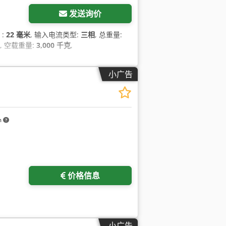
发送询价
）:
22 毫米
, 输入电流类型:
三相
, 总重量:
, 空载重量:
3,000 千克
,
小广告
m
价格信息
小广告