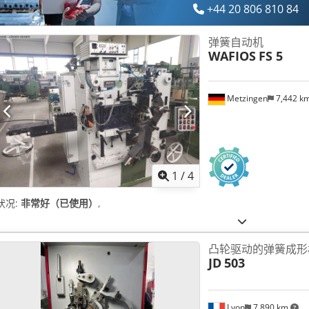
+44 20 806 810 84
弹簧自动机
WAFIOS
FS 5
Metzingen
7,442 k
1
/
4
状况:
非常好（已使用）
,
凸轮驱动的弹簧成形
JD
503
Lyon
7,890 km