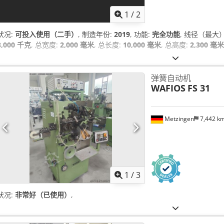
1
/
2
状况:
可投入使用（二手）
, 制造年份:
2019
, 功能:
完全功能
, 线径（最大
3,000 千克
, 总宽度:
2,000 毫米
, 总长度:
10,000 毫米
, 总高度:
2,300 毫米
弹簧自动机
WAFIOS
FS 31
Metzingen
7,442 k
1
/
3
状况:
非常好（已使用）
,