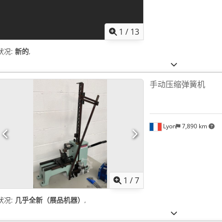
1
/
13
状况:
新的
,
手动压缩弹簧机
Lyon
7,890 km
1
/
7
状况:
几乎全新（展品机器）
,