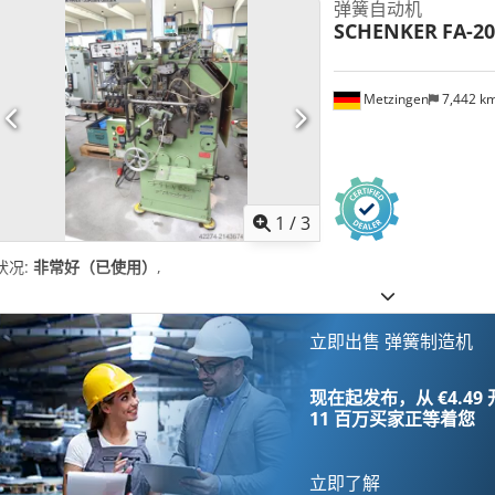
弹簧自动机
SCHENKER
FA-20
Metzingen
7,442 k
1
/
3
状况:
非常好（已使用）
,
立即出售 弹簧制造机
现在起发布，从 €4.49
11 百万买家
正等着您
立即了解