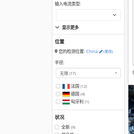
输入电流类型:
显示更多
位置
您的检测位置:
China
(更改)
半径:
无限
(17)
法国
(12)
德国
(4)
匈牙利
(1)
状况
全新
(9)