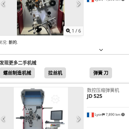
1
/
6
状况:
新的
,
发现更多二手机械
螺丝制造机械
拉丝机
弹簧 刀
数控压缩弹簧机
JD
525
Lyon
7,890 km