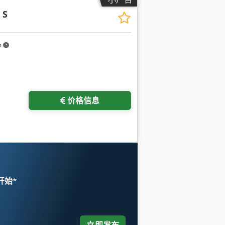
 S
m
价格信息
 开始
*