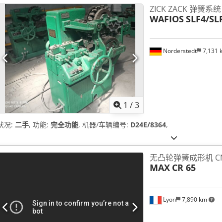
ZICK ZACK 弹簧系统
WAFIOS
SLF4/SL
Norderstedt
7,131
1
/
3
状况:
二手
, 功能:
完全功能
, 机器/车辆编号:
D24E/8364
,
无凸轮弹簧成形机 C
MAX
CR 65
Lyon
7,890 km