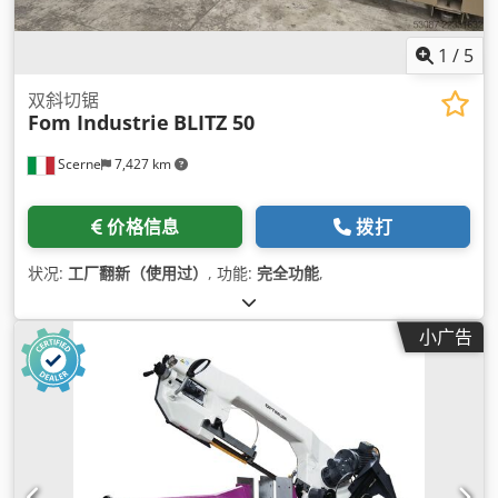
1
/
5
双斜切锯
Fom Industrie
BLITZ 50
Scerne
7,427 km
价格信息
拨打
状况:
工厂翻新（使用过）
, 功能:
完全功能
,
小广告