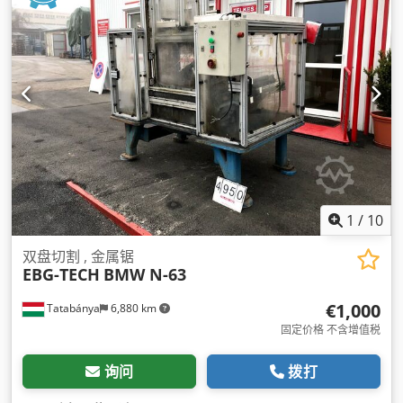
1
/
10
双盘切割 , 金属锯
EBG-TECH
BMW N-63
€1,000
Tatabánya
6,880 km
固定价格 不含增值税
询问
拨打