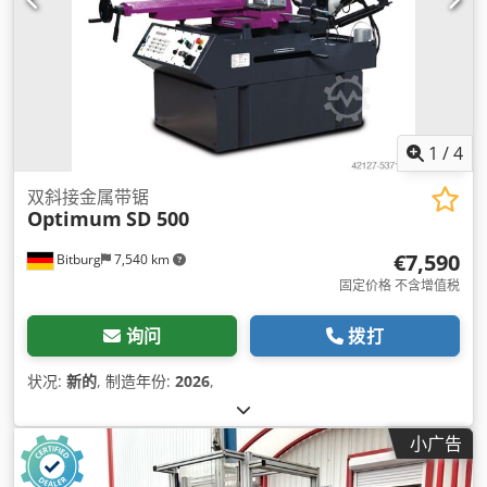
1
/
4
双斜接金属带锯
Optimum
SD 500
€7,590
Bitburg
7,540 km
固定价格 不含增值税
询问
拨打
状况:
新的
, 制造年份:
2026
,
小广告