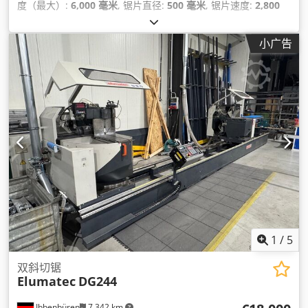
度（最大）:
6,000 毫米
, 锯片直径:
500 毫米
, 锯片速度:
2,800
转/分
, 输入电压:
400 V
, 最大转速:
2,800 转/分
, 带锯条长度:
500 毫米
, 主锯片直径:
500 毫米
, 锯片长度:
6,000 毫米
,
小广告
1
/
5
双斜切锯
Elumatec
DG244
Ibbenbüren
7,342 km