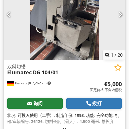
1
/
20
双斜切锯
Elumatec
DG 104/01
€5,000
Berkatal
7,262 km
固定价格 不含增值税
询问
拨打
状况:
可投入使用（二手）
, 制造年份:
1993
, 功能:
完全功能
, 机
器/车辆编号:
26126
, 切割长度（最大）:
4,500 毫米
, 总长度:
6,000 毫米
, 总宽度:
1,950 毫米
, 总高度:
2,000 毫米
,