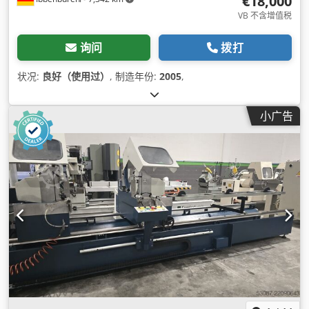
€18,000
VB 不含增值税
询问
拨打
状况:
良好（使用过）
, 制造年份:
2005
,
小广告