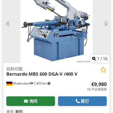
1
/
16
双斜切锯
Bernardo
MBS 600 DGA-V /400 V
€9,980
Mudersbach
7,403 km
VB 不含增值税
询问
拨打
状况:
新的
,