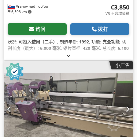
€3,850
Vranov nad Topľou
6,598 km
VB 不含增值税
询问
拨打
状况:
可投入使用（二手）
, 制造年份:
1992
, 功能:
完全功能
, 切
割长度（最大）:
6,000 毫米
, 锯片直径:
420 毫米
, 总长度:
6,100
毫米
, 总宽度:
1,200 毫米
, 总高度:
1,400 毫米
, 输入电流类型:
三
相
, 气压:
7 横杆
,
小广告