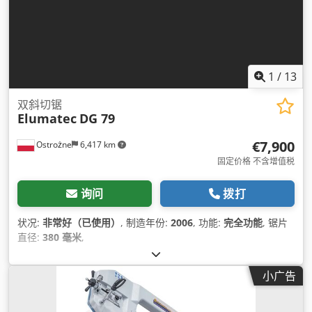
1
/
13
双斜切锯
Elumatec
DG 79
€7,900
Ostrożne
6,417 km
固定价格 不含增值税
询问
拨打
状况:
非常好（已使用）
, 制造年份:
2006
, 功能:
完全功能
, 锯片
直径:
380 毫米
,
小广告