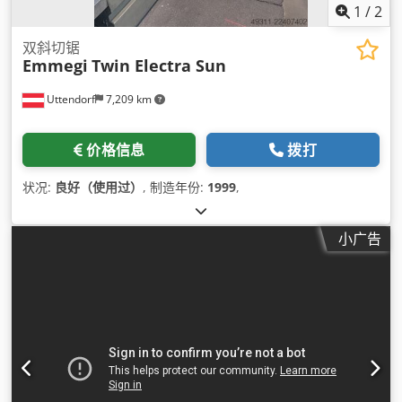
1
/
2
双斜切锯
Emmegi
Twin Electra Sun
Uttendorf
7,209 km
价格信息
拨打
状况:
良好（使用过）
, 制造年份:
1999
,
小广告