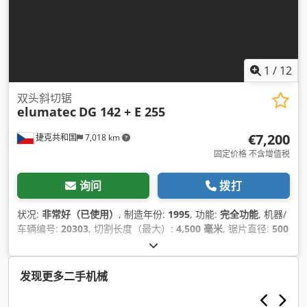
1
/
12
双头斜切锯
elumatec
DG 142 + E 255
€7,200
捷克共和国
7,018 km
固定价格 不含增值税
询问
拨打
状况:
非常好（已使用）
, 制造年份:
1995
, 功能:
完全功能
, 机器/
车辆编号:
20303
, 切割长度（最大）:
4,500 毫米
, 锯片直径:
500
毫米
, 压力:
7 横杆
,
发现更多二手机械