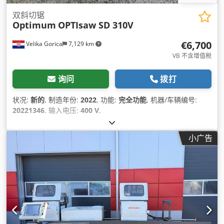
双斜切锯
Optimum
OPTIsaw SD 310V
€6,700
Velika Gorica
7,129 km
VB 不含增值税
询问
拨打
状况:
新的
, 制造年份:
2022
, 功能:
完全功能
, 机器/车辆编号:
20221346
, 输入电压:
400 V
,
小广告