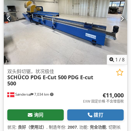
1
/
8
双头斜切锯，状况极佳
SCHÜCO PDG E-Cut 500
PDG E-cut
500
€11,000
Søndersø
7,034 km
EXW 固定价格 不含增值税
询问
拨打
状况:
良好（使用过）
, 制造年份:
2007
, 功能:
完全功能
, 切割长