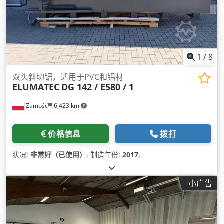
1
/
8
双头斜切锯，适用于PVC和铝材
ELUMATEC
DG 142 / E580 / 1
Zamość
6,423 km
价格信息
拨打
状况:
非常好（已使用）
, 制造年份:
2017
,
小广告