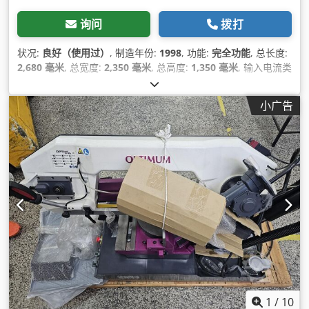
询问
拨打
状况:
良好（使用过）
, 制造年份:
1998
, 功能:
完全功能
, 总长度:
2,680 毫米
, 总宽度:
2,350 毫米
, 总高度:
1,350 毫米
, 输入电流类
型:
空调
, 总重量:
1,800 千克
, 45°时圆钢的切割范围:
300 毫米
,
90° 圆钢切割范围:
325 毫米
, 带锯条长度:
4,400 毫米
, 带锯条宽
小广告
度:
34 毫米
, 作业高度:
750 毫米
, 切削速度:
150 毫米/分钟
, 高度
调节类型:
液压
,
1
/
10