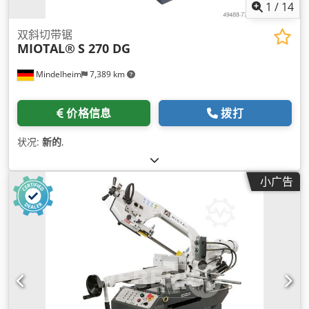
1
/
14
双斜切带锯
MIOTAL®
S 270 DG
Mindelheim
7,389 km
价格信息
拨打
状况:
新的
,
小广告