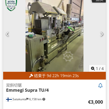
1
/
4
结束于
9
d
22
h
19
min
21
s
双斜切锯
Emmegi
Supra TU/4
Satakunta
6,158 km
€3,000