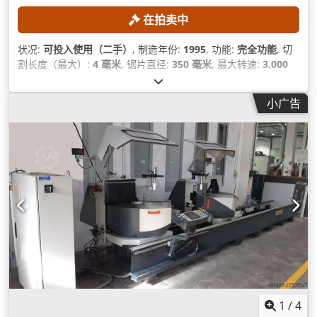
在拍卖中
状况:
可投入使用（二手）
, 制造年份:
1995
, 功能:
完全功能
, 切
割长度（最大）:
4 毫米
, 锯片直径:
350 毫米
, 最大转速:
3,000
转/分
, 总重量:
600 千克
, 功率:
4.4 千瓦 (5.98 马力)
,
小广告
1
/
4