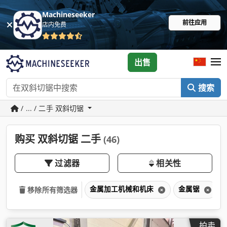
Machineseeker
前往应用
店内免费
出售
搜索
/ ... / 二手 双斜切锯
购买 双斜切锯 二手
(46)
过滤器
相关性
金属加工机械和机床
金属锯
移除所有筛选器
拍卖