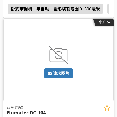
i
卧式带锯机 – 半自动 – 圆形切割范围 0–300毫米
卧
小广告
请求图片
双斜切锯
Elumatec
DG 104