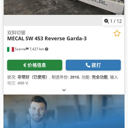
1
/
12
双斜切锯
MECAL
SW 453 Reverse Garda-3
Scerne
7,427 km
价格信息
拨打
状况:
非常好（已使用）
, 制造年份:
2016
, 功能:
完全功能
, 输入
电压:
400 V
,