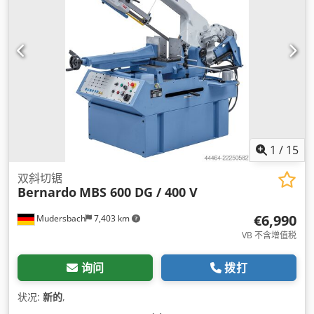
1
/
15
双斜切锯
Bernardo
MBS 600 DG / 400 V
€6,990
Mudersbach
7,403 km
VB 不含增值税
询问
拨打
状况:
新的
,