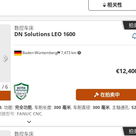
相关性
拍
数控车床
DN Solutions
LEO 1600
Baden-Württemberg
7,473 km
€12,40
1
/
6
在拍卖中
3
, 功能:
完全功能
, 车削长度:
300 毫米
, 车削直径:
300 毫米
, 主轴通孔:
5
控制器型号:
FANUC CNC
,
拍
数控车床