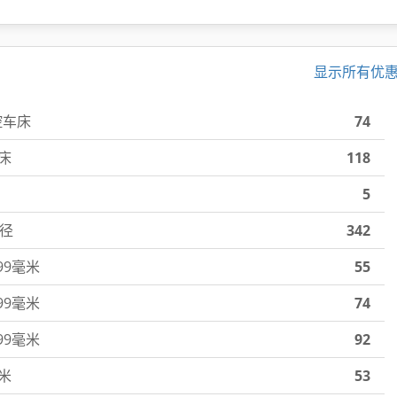
显示所有优
控车床
74
床
118
5
直径
342
99毫米
55
99毫米
74
99毫米
92
毫米
53