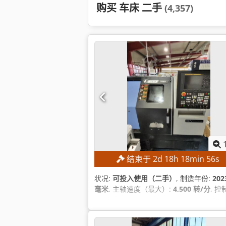
购买 车床 二手
(4,357)
结束于
2
d
18
h
18
min
55
s
状况:
可投入使用（二手）
, 制造年份:
202
毫米
, 主轴速度（最大）:
4,500 转/分
, 