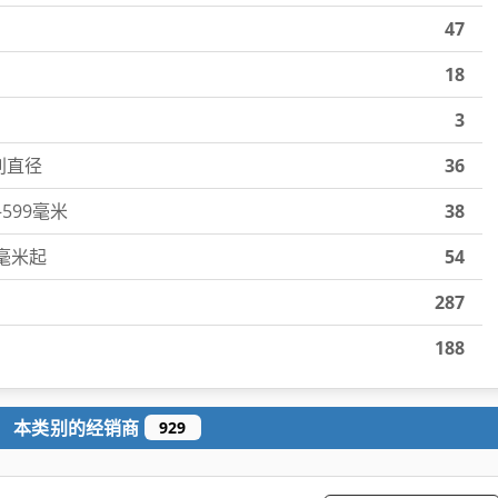
47
18
3
车削直径
36
–599毫米
38
0毫米起
54
287
188
本类别的经销商
929