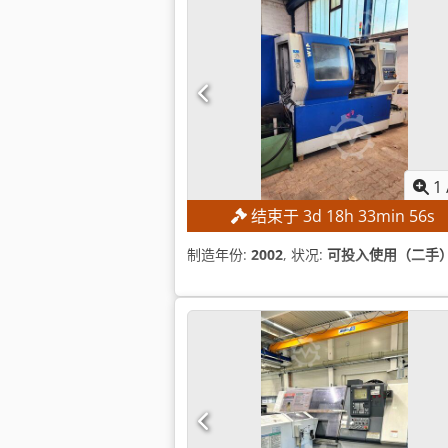
1
结束于
3
d
18
h
33
min
55
s
制造年份:
2002
, 状况:
可投入使用（二手