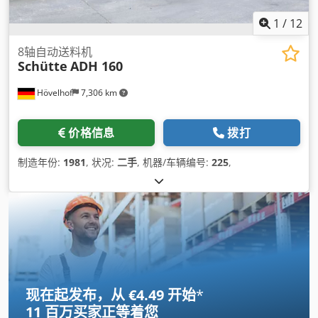
1
/
12
8轴自动送料机
Schütte
ADH 160
Hövelhof
7,306 km
价格信息
拨打
制造年份:
1981
, 状况:
二手
, 机器/车辆编号:
225
,
现在起发布，从 €4.49 开始
*
11 百万买家
正等着您