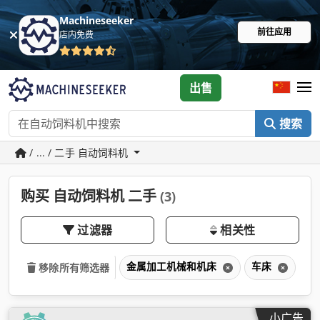
Machineseeker
前往应用
店内免费
出售
搜索
/ ... / 二手 自动饲料机
购买 自动饲料机 二手
(3)
过滤器
相关性
金属加工机械和机床
车床
自
移除所有筛选器
小广告