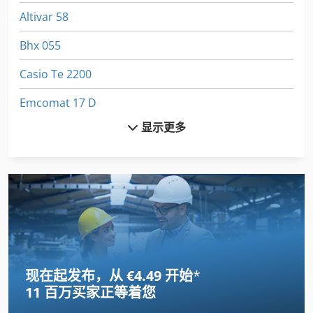
Altivar 58
Bhx 055
Casio Te 2200
Emcomat 17 D
显示更多
Fecken Kirfel Aachen Germany
Felder Af 22
Fuw 250
Fz 0
Gildemeister Ct 20
现在起发布，从 €4.49 开始
*
Index B 60
11 百万买家
正等着您
International 434