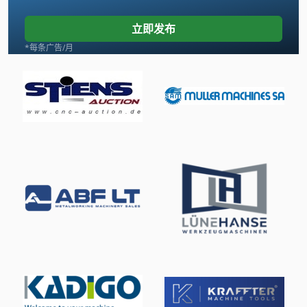
Jungheinrich E
立即发布
Linde
*每条广告/月
Makino Snc 64
Mega Kfz Systeme
Newton 20
Scania
Tank
Transmig 400
手动 剪 板 机
手动 绞车
手枪