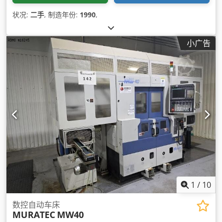
状况:
二手
, 制造年份:
1990
,
小广告
1
/
10
数控自动车床
MURATEC
MW40