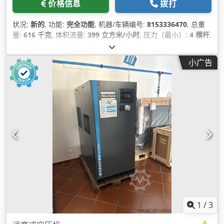
价格信息
拨打
状况:
新的
, 功能:
完全功能
, 机器/车辆编号:
8153336470
, 总重
量:
616 千克
, 体积流量:
399 立方米/小时
, 压力（最小）:
4 横杆
,
压力（最大）:
13 横杆
, 噪音水平:
67 分贝 (dB)
, 冷却类型:
空气
,
设备:
冷冻式干燥机, 文档 / 手册, 铭牌可用
,
小广告
1
/
3