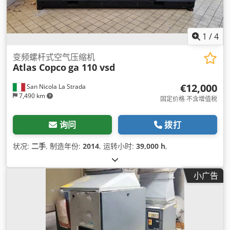
1
/
4
变频螺杆式空气压缩机
Atlas Copco
ga 110 vsd
€12,000
San Nicola La Strada
7,490 km
固定价格 不含增值税
询问
拨打
状况:
二手
, 制造年份:
2014
, 运转小时:
39,000 h
,
小广告