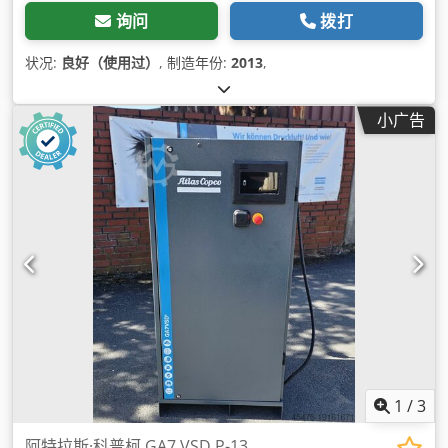
询问
拨打
状况:
良好（使用过）
, 制造年份:
2013
,
小广告
1
/
3
阿特拉斯·科普柯 GA7 VSD P-13