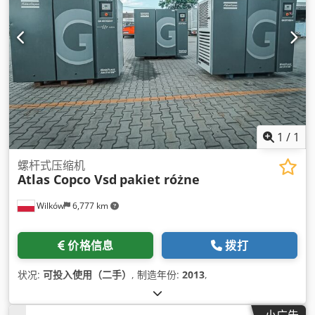
1
/
1
螺杆式压缩机
Atlas Copco Vsd
pakiet różne
Wilków
6,777 km
价格信息
拨打
状况:
可投入使用（二手）
, 制造年份:
2013
,
小广告