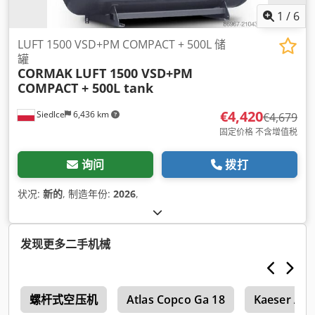
1
/
6
LUFT 1500 VSD+PM COMPACT + 500L 储
罐
CORMAK
LUFT 1500 VSD+PM
COMPACT + 500L tank
€4,420
Siedlce
6,436 km
€4,679
固定价格 不含增值税
询问
拨打
状况:
新的
, 制造年份:
2026
,
发现更多二手机械
r
螺杆式空压机
Atlas Copco Ga 18
Kaeser Air