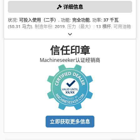
详细信息
状况:
可投入使用（二手）
, 功能:
完全功能
, 功率:
37 千瓦
(50.31 马力)
, 制造年份:
2019
, 压力（最大）:
13 横杆
, 可用油箱
容量:
1,500 l
, 最大转速:
3,800 转/分
, 体积流量:
475.2 立方米/
小时
, 机器/车辆编号:
API866497
,
信任印章
Machineseeker认证经销商
立即获取更多信息