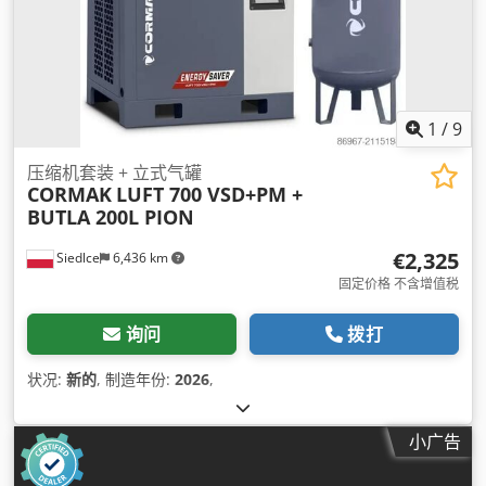
1
/
9
压缩机套装 + 立式气罐
CORMAK
LUFT 700 VSD+PM +
BUTLA 200L PION
€2,325
Siedlce
6,436 km
固定价格 不含增值税
询问
拨打
状况:
新的
, 制造年份:
2026
,
小广告