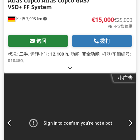
Atlas Copco
Atlas Copco GA37
VSD+ FF System
€15,000
Kiel
7,093 km
€25,000
VB 不含增值税
询问
拨打
状况:
二手
, 运转小时:
12,100 h
, 功能:
完全功能
, 机器/车辆编号:
010460
,
小广告