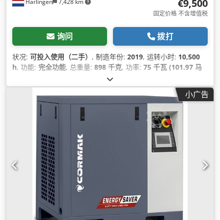
€9,500
Harlingen
7,428 km
固定价格 不含增值税
询问
拨打
状况:
可投入使用（二手）
, 制造年份:
2019
, 运转小时:
10,500
h
, 功能:
完全功能
, 总重量:
898 千克
, 功率:
75 千瓦 (101.97 马
力)
, 体积流量:
476 立方米/小时
, 压力（最大）:
13 横杆
, 冷却类
型:
空气
, 设备:
文档 / 手册, 铭牌可用
,
小广告