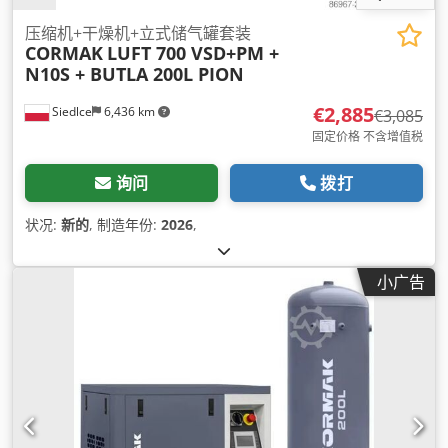
压缩机+干燥机+立式储气罐套装
CORMAK
LUFT 700 VSD+PM +
N10S + BUTLA 200L PION
€2,885
Siedlce
6,436 km
€3,085
固定价格 不含增值税
询问
拨打
状况:
新的
, 制造年份:
2026
,
小广告