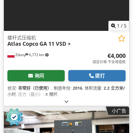
1
/
5
螺杆式压缩机
Atlas Copco
GA 11 VSD +
€4,000
Zduny
6,772 km
固定价格 不含增值税
询问
拨打
状况:
非常好（已使用）
, 制造年份:
2016
, 体积流量:
2.2 立方米/
小时
, 压力（最小）:
8 横杆
,
小广告