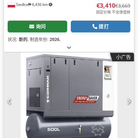
€3,410
Siedlce
6,436 km
€3,669
固定价格 不含增值税
询问
拨打
状况:
新的
, 制造年份:
2026
,
小广告