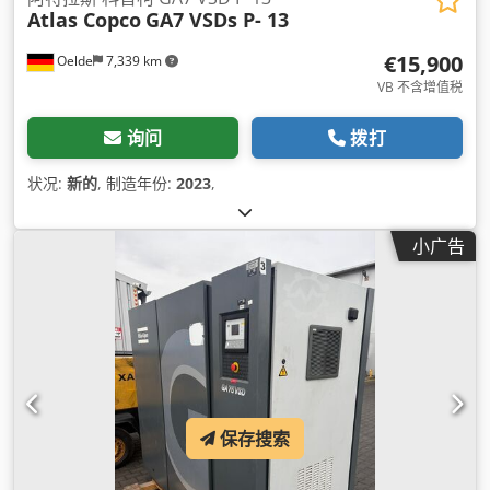
Atlas Copco
GA7 VSDs P- 13
€15,900
Oelde
7,339 km
VB 不含增值税
询问
拨打
状况:
新的
, 制造年份:
2023
,
小广告
保存搜索