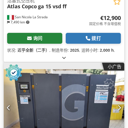
活塞式空压机
Atlas Copco
ga 15 vsd ff
€12,900
San Nicola La Strada
7,490 km
固定价格 不含增值税
询问
拨打
状况:
近乎全新（二手）
, 制造年份:
2025
, 运转小时:
2,000 h
,
小广告