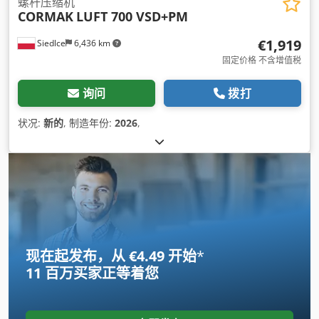
螺杆压缩机
CORMAK
LUFT 700 VSD+PM
€1,919
Siedlce
6,436 km
固定价格 不含增值税
询问
拨打
状况:
新的
, 制造年份:
2026
,
现在起发布，从 €4.49 开始
*
11 百万买家
正等着您