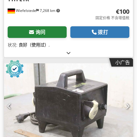
€100
Wiefelstede
7,268 km
固定价格 不含增值税
询问
拨打
状况:
良好（使用过）
,
小广告