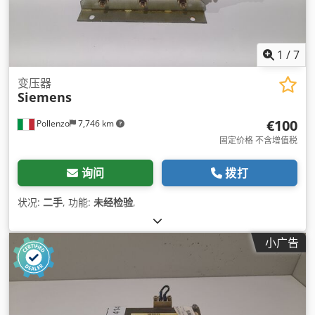
1
/
7
变压器
Siemens
€100
Pollenzo
7,746 km
固定价格 不含增值税
询问
拨打
状况:
二手
, 功能:
未经检验
,
小广告