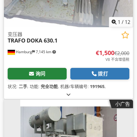
1
/
12
变压器
TRAFO
DOKA 630.1
€1,500
Hamburg
7,145 km
€2,000
VB 不含增值税
询问
拨打
状况:
二手
, 功能:
完全功能
, 机器/车辆编号:
191965
,
小广告