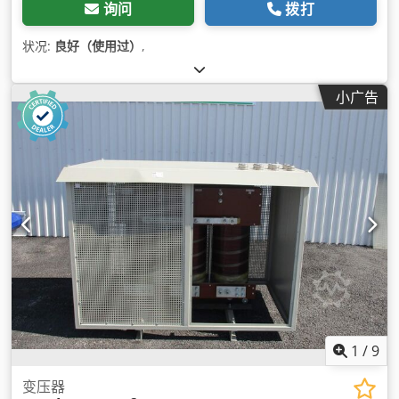
询问
拨打
状况:
良好（使用过）
,
小广告
1
/
9
变压器