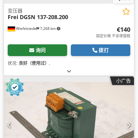
变压器
Frei
DGSN 137-208.200
€140
Wiefelstede
7,268 km
固定价格 不含增值税
询问
拨打
状况:
良好（使用过）
,
小广告