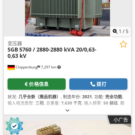
1
/
5
变压器
SGB
5760 / 2880-2880 kVA 20/0,63-
0,63 kV
Cloppenburg
7,297 km
价格信息
拨打
状况:
几乎全新（展品机器）
, 制造年份:
2021
, 功能:
完全功能
,
输入电流类型:
三相
, 总重量:
7,630 千克
, 输入频率:
50 赫兹
, 额
定（视在）功率:
5,760 千伏安
, 输出电压:
630 V
,
小广告