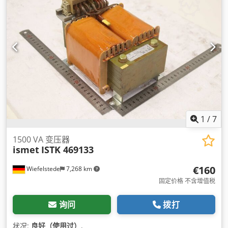
1
/
7
1500 VA 变压器
ismet
ISTK 469133
€160
Wiefelstede
7,268 km
固定价格 不含增值税
询问
拨打
状况:
良好（使用过）
,