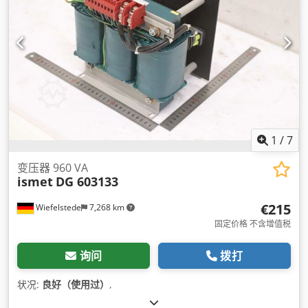
1
/
7
变压器 960 VA
ismet
DG 603133
€215
Wiefelstede
7,268 km
固定价格 不含增值税
询问
拨打
状况:
良好（使用过）
,