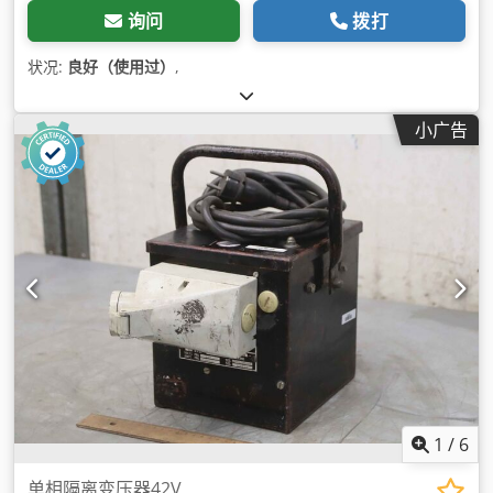
询问
拨打
状况:
良好（使用过）
,
小广告
1
/
6
单相隔离变压器42V