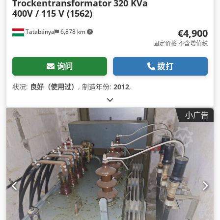
Trockentransformator
320 KVa
400V / 115 V (1562)
€4,900
Tatabánya
6,878 km
固定价格 不含增值税
询问
拨打
状况:
良好（使用过）
, 制造年份:
2012
,
小广告