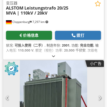
变压器
ALSTOM
Leistungstrafo 20/25
MVA | 110kV / 20kV
Cloppenburg
7,297 km
价格信息
拨打
状况:
可投入使用（二手）
, 制造年份:
2001
, 功能:
完全功能
, 输
入电压:
110,000 V
, 额定（视在）功率:
20,000 千伏安
, 次级电
压:
20,000 V
,
小广告