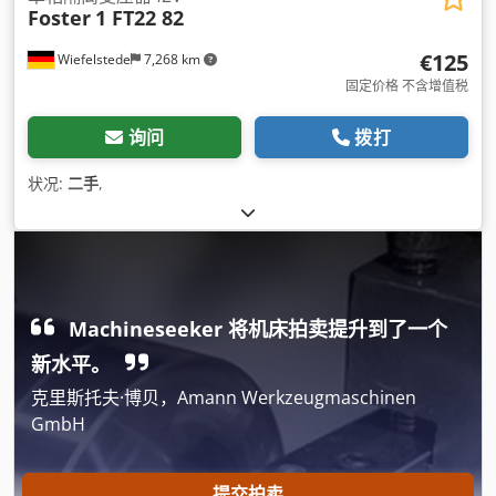
Foster
1 FT22 82
€125
Wiefelstede
7,268 km
固定价格 不含增值税
询问
拨打
状况:
二手
,
Machineseeker 将机床拍卖提升到了一个
新水平。
克里斯托夫·博贝，Amann Werkzeugmaschinen
GmbH
提交拍卖