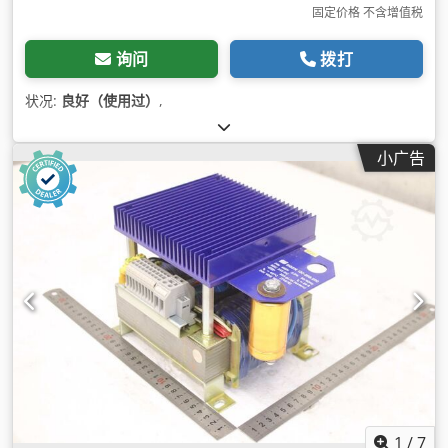
固定价格 不含增值税
询问
拨打
状况:
良好（使用过）
,
小广告
1
/
7