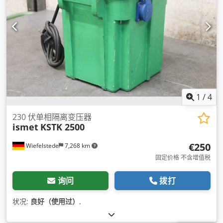
1
/
4
230 伏单相隔离变压器
ismet
KSTK 2500
€250
Wiefelstede
7,268 km
固定价格 不含增值税
询问
拨打
状况:
良好（使用过）
,