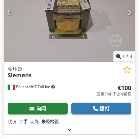
1
/
3
变压器
Siemens
€100
Pollenzo
7,746 km
固定价格 不含增值税
询问
拨打
状况:
二手
, 功能:
未经检验
,