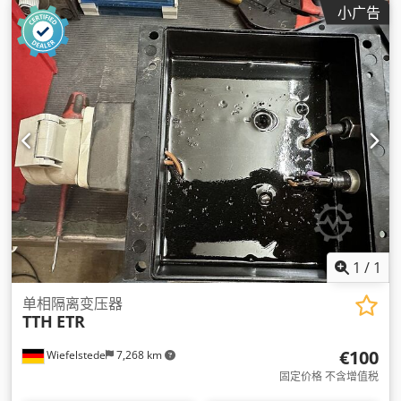
小广告
1
/
1
单相隔离变压器
TTH
ETR
€100
Wiefelstede
7,268 km
固定价格 不含增值税