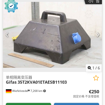
小广告
1
/
6
单相隔离变压器
Gifas
35T2KVA01ETAESB11103
€250
Wiefelstede
7,268 km
固定价格 不含增值税