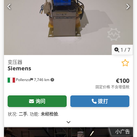
1
/
7
变压器
Siemens
€100
Pollenzo
7,746 km
固定价格 不含增值税
询问
拨打
状况:
二手
, 功能:
未经检验
,
小广告