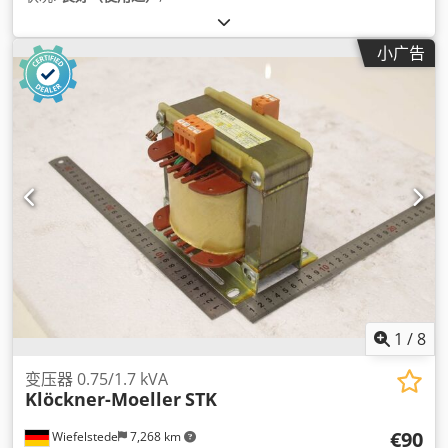
小广告
1
/
8
变压器 0.75/1.7 kVA
Klöckner-Moeller
STK
€90
Wiefelstede
7,268 km