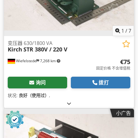
1
/
7
变压器 630/1800 VA
Kirch
STR 380V / 220 V
€75
Wiefelstede
7,268 km
固定价格 不含增值税
询问
拨打
状况:
良好（使用过）
,
小广告