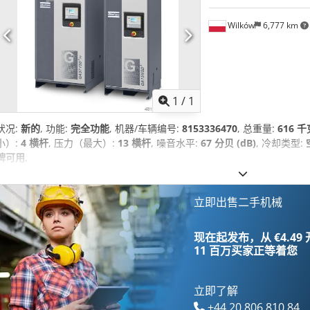
Wilków
6,777 km
请求更
1
/
1
状况:
新的
, 功能:
完全功能
, 机器/车辆编号:
8153336470
, 总重量:
616 千
小）:
4 横杆
, 压力（最大）:
13 横杆
, 噪音水平:
67 分贝 (dB)
, 冷却类型:
牌可用
,
立即出售二手机械
现在起发布，从 €4.49
11 百万买家
正等着您
立即了解
+44 20 806 810 84