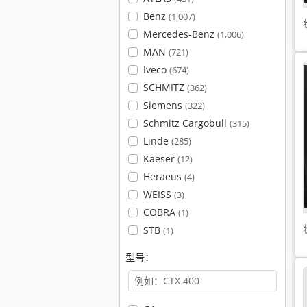
Benz
(1,007)
Mercedes-Benz
(1,006)
MAN
(721)
Iveco
(674)
SCHMITZ
(362)
Siemens
(322)
Schmitz Cargobull
(315)
Linde
(285)
Kaeser
(12)
Heraeus
(4)
WEISS
(3)
COBRA
(1)
STB
(1)
型号：