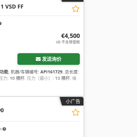
1 VSD FF
€4,500
VB 不含增值税
请求更多图片
发送询价
功能
, 机器/车辆编号:
API161729
, 总长度:
作压力:
10 横杆
, 压力（最小）:
13 横杆
, 噪
小广告
90
km