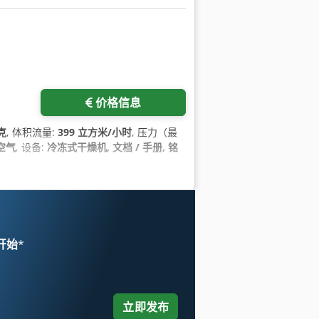
多图片
价格信息
克
, 体积流量:
399 立方米/小时
, 压力（最
空气
, 设备:
冷冻式干燥机, 文档 / 手册, 铭
 开始
*
立即发布