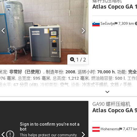
螺杆式压缩机
Atlas Copco
GA 1
Sečovlje
7,309 km
1
/
2
状况:
非常好（已使用）
, 制造年份:
2008
, 运转小时:
70,000 h
, 功能:
完全
976 毫米
, 总宽度:
595 毫米
, 总高度:
1,212 毫米
, 燃油箱容量:
500 l
, 工
音水平:
67 分贝 (dB)
, 冷却类型:
空气
, 设备:
冷冻式干燥机, 文档 / 手册
,
GA90 螺杆压缩机
Atlas Copco
GA 
Hohenems
7,477 