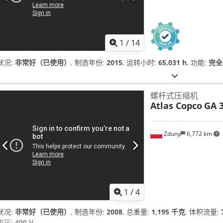
1
/
14
状况:
非常好（已使用）
, 制造年份:
2015
, 运转小时:
65,031 h
, 功能:
完全
螺杆式压缩机
Atlas Copco
GA 3
Zduny
6,772 km
1
/
4
状况:
非常好（已使用）
, 制造年份:
2008
, 总重量:
1,195 千克
, 体积流量:
电压:
400 V
,