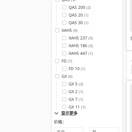
QAS 200
(2)
QAS 20
(1)
QAS 30
(1)
XAHS
(9)
XAHS 237
(5)
XAHS 186
(3)
XAHS 447
(1)
FD
(7)
FD 10
(1)
Atlas Copco Xas 36
Becker
Kompressor
GX
(6)
GX 5
(3)
GX 2
(1)
GX 7
(1)
GX 11
(1)
显示更多
价格：
-