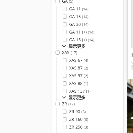
GA
(5)
GA 11
(14)
GA 15
(14)
GA 30
(14)
GA 11 (+)
(14)
GA 15 (+)
(14)
显示更多
XAS
(17)
XAS 67
(4)
XAS 87
(2)
XAS 97
(2)
XAS 88
(1)
XAS 137
(1)
显示更多
ZR
(17)
ZR 90
(3)
ZR 160
(3)
ZR 250
(3)