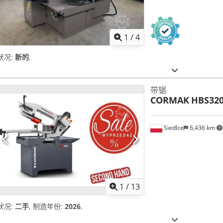
1
/
4
状况:
新的
,
带锯
CORMAK
HBS32
Siedlce
6,436 km
1
/
13
状况:
二手
, 制造年份:
2026
,