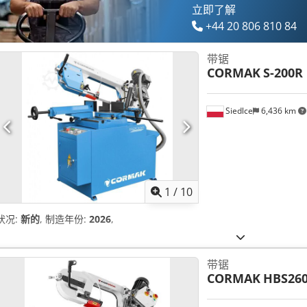
立即了解
+44 20 806 810 84
带锯
CORMAK
S-200R
Siedlce
6,436 km
1
/
10
状况:
新的
, 制造年份:
2026
,
带锯
CORMAK
HBS26