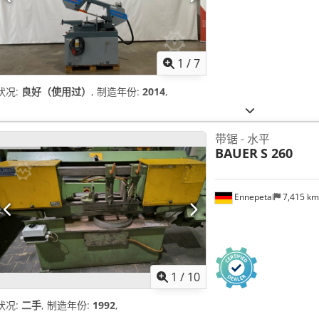
1
/
7
状况:
良好（使用过）
, 制造年份:
2014
,
带锯 - 水平
BAUER
S 260
Ennepetal
7,415 k
1
/
10
状况:
二手
, 制造年份:
1992
,