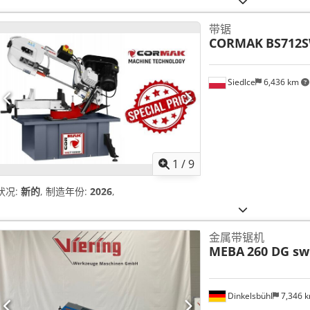
带锯
CORMAK
BS712
Siedlce
6,436 km
1
/
9
状况:
新的
, 制造年份:
2026
,
金属带锯机
MEBA
260 DG sw
Dinkelsbühl
7,346 