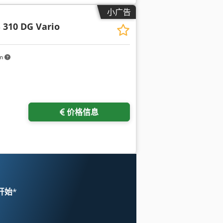
小广告
S 310 DG Vario
km
价格信息
 开始
*