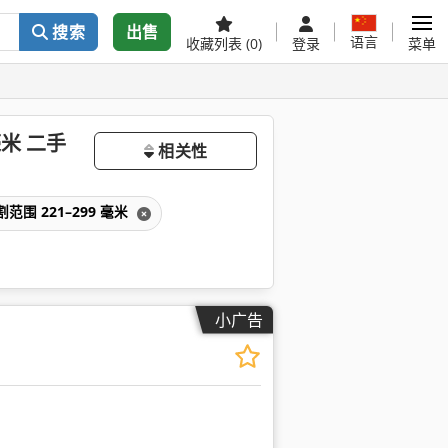
搜索
出售
语言
收藏列表
(0)
登录
菜单
毫米 二手
相关性
范围 221–299 毫米
小广告