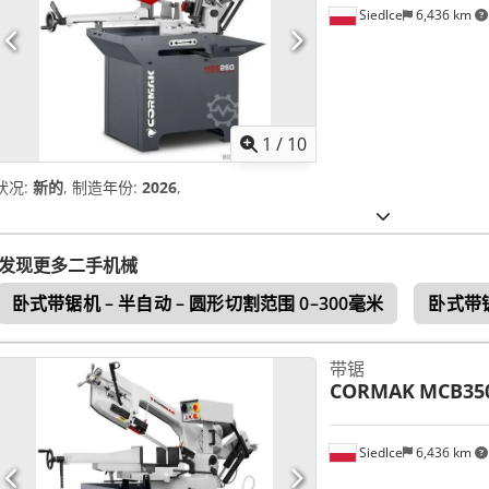
Siedlce
6,436 km
1
/
10
状况:
新的
, 制造年份:
2026
,
发现更多二手机械
卧式带锯机 – 半自动 – 圆形切割范围 0–300毫米
卧式带锯
带锯
CORMAK
MCB35
Siedlce
6,436 km