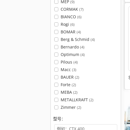
MEP
(9)
CORMAK
(7)
BIANCO
(6)
Rogi
(6)
BOMAR
(4)
Berg & Schmid
(4)
Bernardo
(4)
Optimum
(4)
Pilous
(4)
Macc
(3)
BAUER
(2)
Forte
(2)
MEBA
(2)
METALLKRAFT
(2)
Zimmer
(2)
型号：