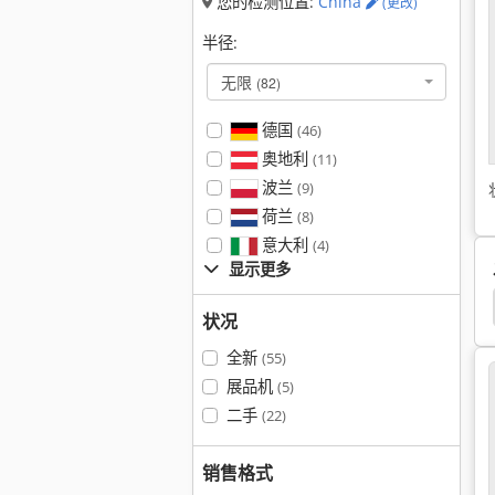
您的检测位置:
China
(更改)
半径:
无限
(82)
德国
(46)
奥地利
(11)
波兰
(9)
荷兰
(8)
意大利
(4)
显示更多
Pilous Arg 230
状况
全新
(55)
展品机
(5)
二手
(22)
销售格式