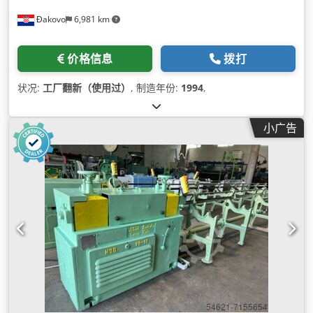
Đakovo
6,981 km
价格信息
拨打
状况:
工厂翻新（使用过）
, 制造年份:
1994
,
小广告