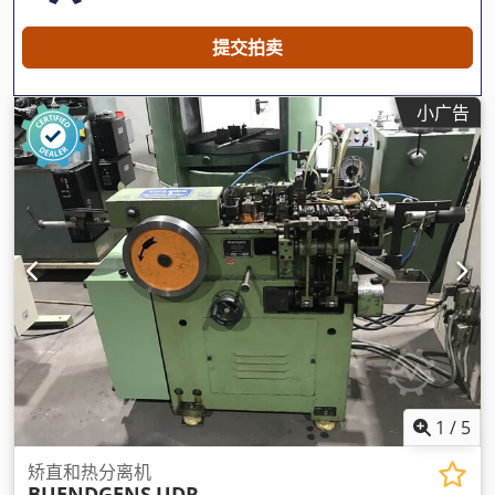
提交拍卖
小广告
1
/
5
矫直和热分离机
BUENDGENS
UDR