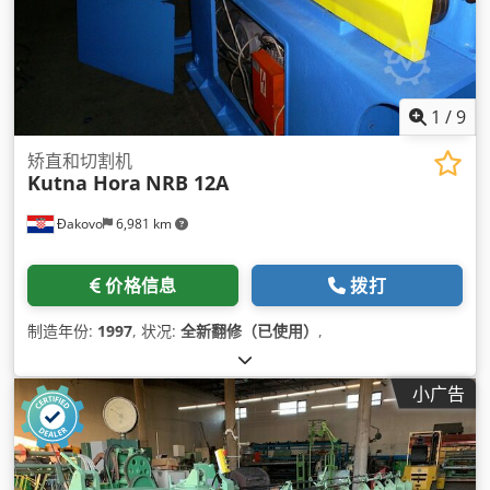
1
/
9
矫直和切割机
Kutna Hora
NRB 12A
Đakovo
6,981 km
价格信息
拨打
制造年份:
1997
, 状况:
全新翻修（已使用）
,
小广告