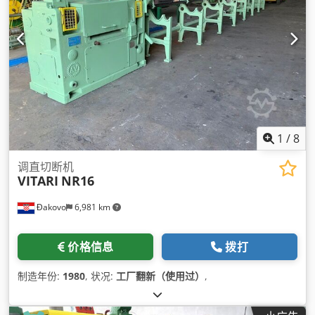
1
/
8
调直切断机
VITARI
NR16
Đakovo
6,981 km
价格信息
拨打
制造年份:
1980
, 状况:
工厂翻新（使用过）
,