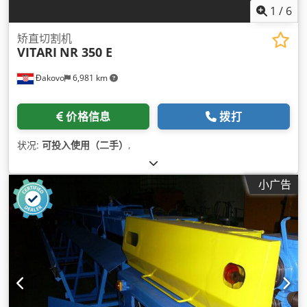
1
/
6
矫直切割机
VITARI
NR 350 E
Đakovo
6,981 km
价格信息
拨打
状况:
可投入使用（二手）
,
小广告