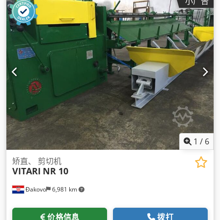
小广告
1
/
6
矫直、 剪切机
VITARI
NR 10
Đakovo
6,981 km
价格信息
拨打