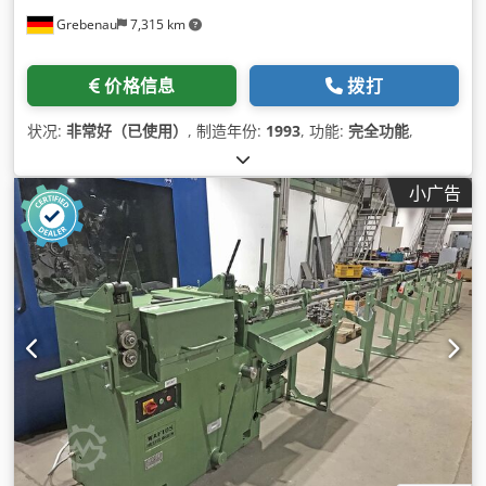
Grebenau
7,315 km
价格信息
拨打
状况:
非常好（已使用）
, 制造年份:
1993
, 功能:
完全功能
,
小广告