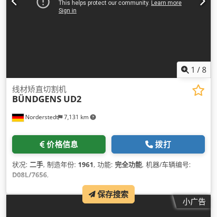
1
/
8
线材矫直切割机
BÜNDGENS
UD2
Norderstedt
7,131 km
价格信息
拨打
状况:
二手
, 制造年份:
1961
, 功能:
完全功能
, 机器/车辆编号:
D08L/7656
,
保存搜索
小广告