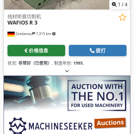
1
/
4
线材矫直切割机
WAFIOS
R 3
Grebenau
7,315 km
价格信息
拨打
状况:
非常好（已使用）
, 制造年份:
1985
,