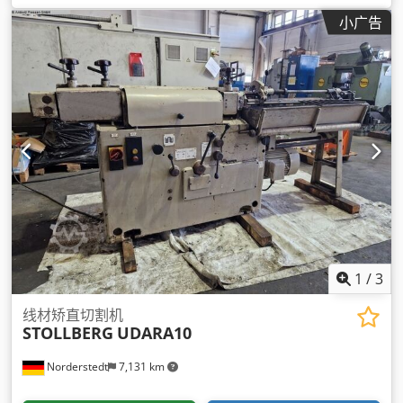
小广告
1
/
3
线材矫直切割机
STOLLBERG
UDARA10
Norderstedt
7,131 km