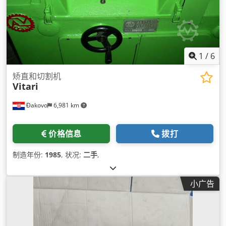
1
/
6
矫直和切割机
Vitari
Đakovo
6,981 km
价格信息
拨打
制造年份:
1985
, 状况:
二手
,
小广告