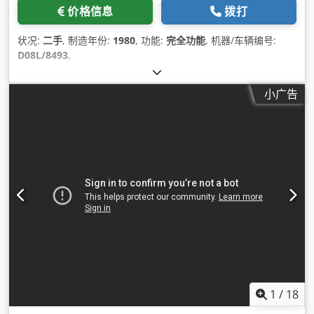
价格信息
拨打
状况:
二手
, 制造年份:
1980
, 功能:
完全功能
, 机器/车辆编号:
D08L/8493
,
小广告
1
/
18