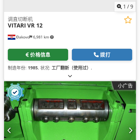
1
/
9
调直切断机
VITARI
VR 12
Đakovo
6,981 km
价格信息
拨打
制造年份:
1985
, 状况:
工厂翻新（使用过）
,
小广告