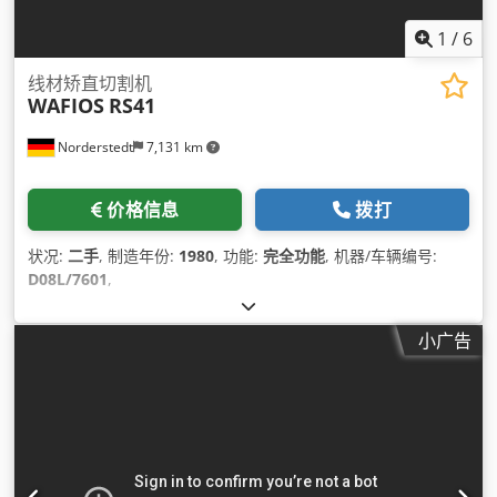
1
/
6
线材矫直切割机
WAFIOS
RS41
Norderstedt
7,131 km
价格信息
拨打
状况:
二手
, 制造年份:
1980
, 功能:
完全功能
, 机器/车辆编号:
D08L/7601
,
小广告