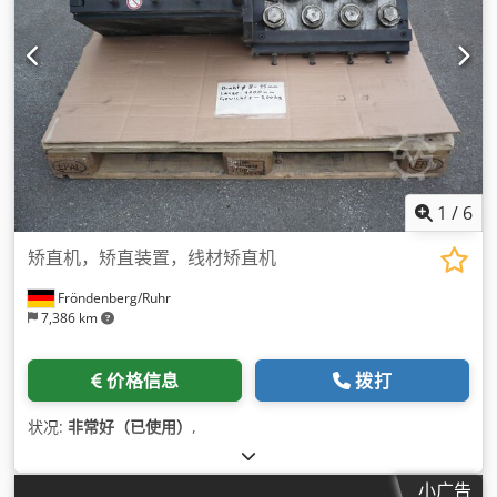
1
/
6
矫直机，矫直装置，线材矫直机
Fröndenberg/Ruhr
7,386 km
价格信息
拨打
状况:
非常好（已使用）
,
小广告