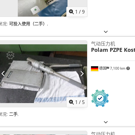
1
/
9
状况:
可投入使用（二手）
,
气动压力机
Polam PZPE Kos
德国
7,100 km
1
/
5
状况:
二手
,
气动压力机