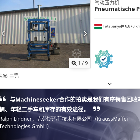
气动压力机
Pneumatische
P
Tatabánya
6,878 k
1
/
9
状况:
二手
,
与Machineseeker合作的拍卖是我们有序销售回收
辆、年轻二手车和库存的有效途径。
Ralph Lindner，克劳斯玛菲技术有限公司（KraussMaffei
Technologies GmbH）