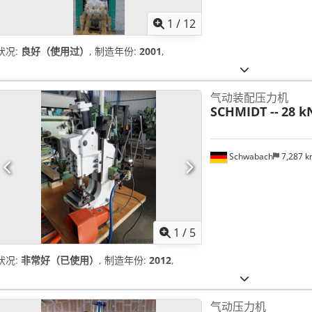
1
/
12
状况:
良好（使用过）
, 制造年份:
2001
,
气动装配压力机
SCHMIDT --
28 k
Schwabach
7,287 
1
/
5
状况:
非常好（已使用）
, 制造年份:
2012
,
气动压力机