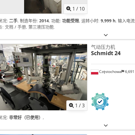
1
/
10
状况:
二手
, 制造年份:
2014
, 功能:
功能受限
, 运转小时:
9,999 h
, 输入电
备:
文档 / 手册, 第三液压功能
,
气动压力机
Schmidt
24
Częstochowa
6,691
1
/
3
状况:
非常好（已使用）
,