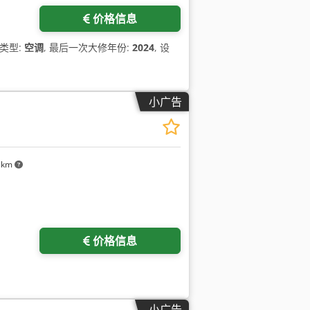
价格信息
流类型:
空调
, 最后一次大修年份:
2024
, 设
小广告
 km
价格信息
小广告