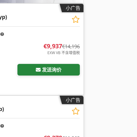
小广告
yp)
m
€9,937
€14,196
EXW VB 不含增值税
请求更多图片
发送询价
小广告
p)
m