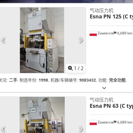
气动压力机
Esna
PN 125 (C t
Zawiercie
6,689 k
1
/
2
状况:
二手
, 制造年份:
1998
, 机器/车辆编号:
9083432
, 功能:
完全功能
,
气动压力机
Esna
PN 63 (C ty
Zawiercie
6,689 k