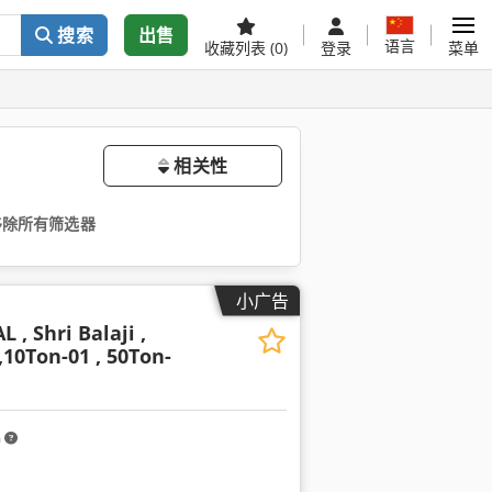
搜索
出售
语言
收藏列表
(0)
登录
菜单
相关性
移除所有筛选器
小广告
 , Shri Balaji ,
,10Ton-01 , 50Ton-
m