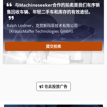
Fz 0
与Machineseeker合作的拍卖是我们有序销
Gildemeister Ct 20
售回收车辆、年轻二手车和库存的有效途径。
Index B 60
Ralph Lindner，克劳斯玛菲技术有限公司
International 434
（KraussMaffei Technologies GmbH）
Linde
提交拍卖
Newton 20
Schaublin 135
Tank
Vdf Dus 560
在此投放广告
三维 扫描 仪
手动 剪 板 机