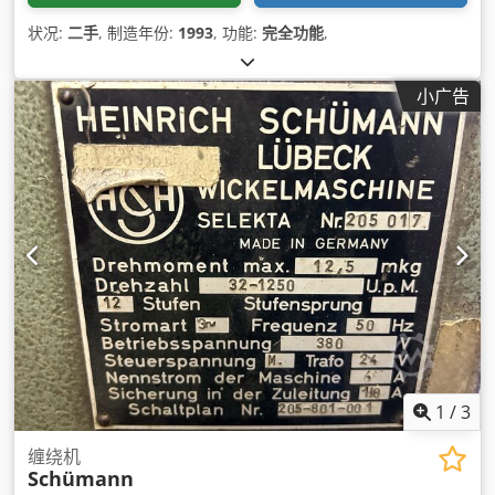
状况:
二手
, 制造年份:
1993
, 功能:
完全功能
,
小广告
1
/
3
缠绕机
Schümann