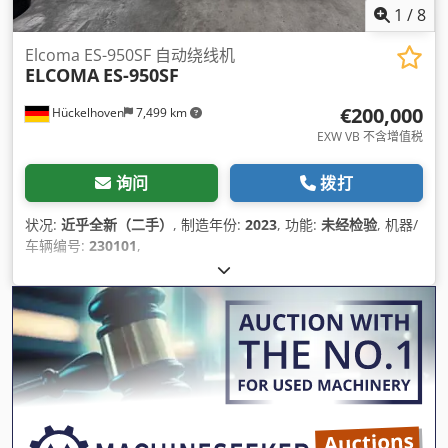
1
/
8
Elcoma ES-950SF 自动绕线机
ELCOMA
ES-950SF
€200,000
Hückelhoven
7,499 km
EXW VB 不含增值税
询问
拨打
状况:
近乎全新（二手）
, 制造年份:
2023
, 功能:
未经检验
, 机器/
车辆编号:
230101
,