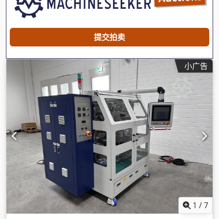
提交拍卖
小广告
1
/
7