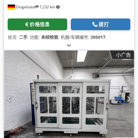
Dingelstädt
7,232 km
价格信息
拨打
状况:
二手
, 功能:
未经检验
, 机器/车辆编号:
205017
,
小广告