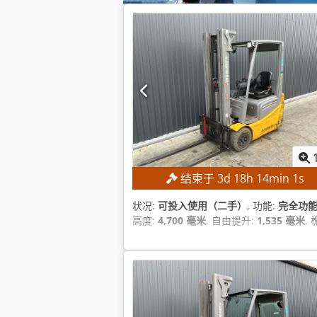
结束于
3
d
18
h
14
min
0
s
状况:
可投入使用（二手）
, 功能:
完全功
高度:
4,700 毫米
, 自由提升:
1,535 毫米
,