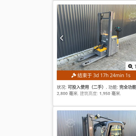
结束于
3
d
17
h
24
min
0
s
状况:
可投入使用（二手）
, 功能:
完全功
2,800 毫米
, 建筑高度:
1,950 毫米
,