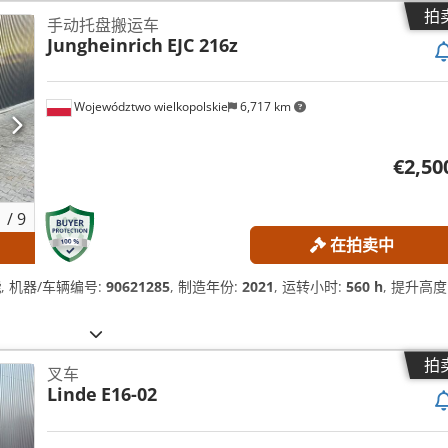
拍
手动托盘搬运车
Jungheinrich
EJC 216z
Województwo wielkopolskie
6,717 km
€2,50
1
/
9
在拍卖中
能
, 机器/车辆编号:
90621285
, 制造年份:
2021
, 运转小时:
560 h
, 提升高度
拍
叉车
Linde
E16-02