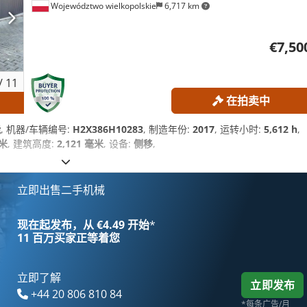
Województwo wielkopolskie
6,717 km
€7,50
/
11
在拍卖中
能
, 机器/车辆编号:
H2X386H10283
, 制造年份:
2017
, 运转小时:
5,612 h
,
毫米
, 建筑高度:
2,121 毫米
, 设备:
侧移
,
立即出售二手机械
现在起发布，从 €4.49 开始
*
11 百万买家
正等着您
立即了解
立即发布
+44 20 806 810 84
*每条广告/月