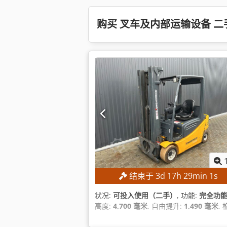
购买 叉车及内部运输设备 二
结束于
3
d
17
h
29
min
0
s
状况:
可投入使用（二手）
, 功能:
完全功
高度:
4,700 毫米
, 自由提升:
1,490 毫米
,