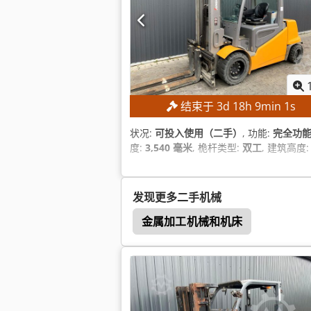
结束于
3
d
18
h
9
min
0
s
状况:
可投入使用（二手）
, 功能:
完全功
度:
3,540 毫米
, 桅杆类型:
双工
, 建筑高度
发现更多二手机械
金属加工机械和机床