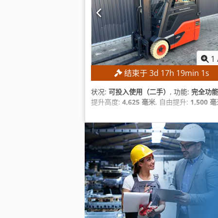
1
结束于
3
d
17
h
19
min
0
s
状况:
可投入使用（二手）
, 功能:
完全功
提升高度:
4,625 毫米
, 自由提升:
1,500 