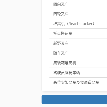
四向叉车
四轮叉车
堆高机（Reachstacker）
托盘搬运车
越野叉车
随车叉车
集装箱堆高机
驾驶员座椅车辆
高位货架叉车及窄通道叉车