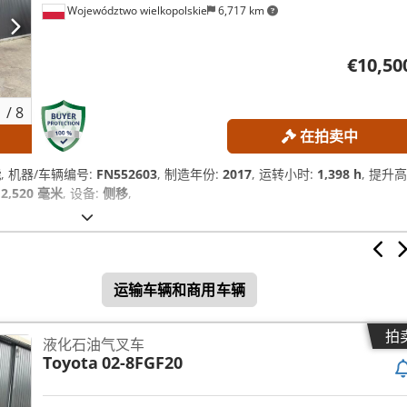
Województwo wielkopolskie
6,717 km
€10,50
1
/
8
在拍卖中
能
, 机器/车辆编号:
FN552603
, 制造年份:
2017
, 运转小时:
1,398 h
, 提升高
:
2,520 毫米
, 设备:
侧移
,
运输车辆和商用车辆
拍
液化石油气叉车
Toyota
02-8FGF20