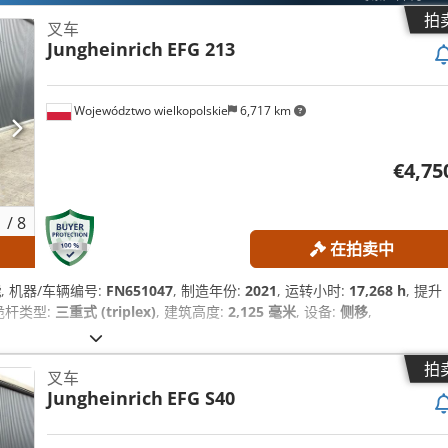
拍
叉车
Jungheinrich
EFG 213
Województwo wielkopolskie
6,717 km
€4,75
1
/
8
在拍卖中
能
, 机器/车辆编号:
FN651047
, 制造年份:
2021
, 运转小时:
17,268 h
, 提升
 桅杆类型:
三重式 (triplex)
, 建筑高度:
2,125 毫米
, 设备:
侧移
,
拍
叉车
Jungheinrich
EFG S40