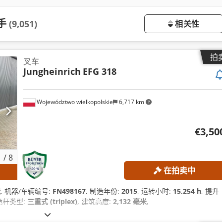
手
(9,051)
相关性
拍
叉车
Jungheinrich
EFG 318
Województwo wielkopolskie
6,717 km
€3,50
1
/
8
在拍卖中
能
, 机器/车辆编号:
FN498167
, 制造年份:
2015
, 运转小时:
15,254 h
, 提升
 桅杆类型:
三重式 (triplex)
, 建筑高度:
2,132 毫米
,