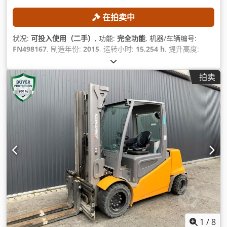
在拍卖中
状况:
可投入使用（二手）
, 功能:
完全功能
, 机器/车辆编号:
FN498167
, 制造年份:
2015
, 运转小时:
15,254 h
, 提升高度:
4,700 毫米
, 自由提升:
1,490 毫米
, 桅杆类型:
三重式 (triplex)
,
建筑高度:
2,132 毫米
,
拍卖
1
/
8