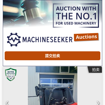
设备:
侧移
,
提交拍卖
拍卖