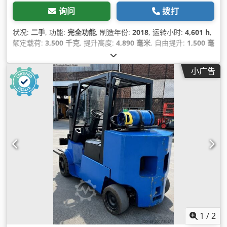
询问
拨打
状况:
二手
, 功能:
完全功能
, 制造年份:
2018
, 运转小时:
4,601 h
,
额定载荷:
3,500 千克
, 提升高度:
4,890 毫米
, 自由提升:
1,500 毫
米
, 燃油类型:
电动
, 桅杆类型:
三重式 (triplex)
, 建筑高度:
2,275
毫米
, 叉长:
1,600 毫米
, 驱动类型:
Elektro
,
小广告
1
/
2