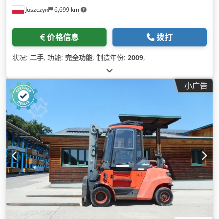
Juszczyn
6,699 km
价格信息
拨打
状况:
二手
, 功能:
完全功能
, 制造年份:
2009
,
小广告