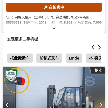
在拍卖中
状况:
可投入使用（二手）
, 功能:
完全功能
, 机器/车辆编号:
30S00738
, 制造年份:
2013
, 运转小时:
8,506 h
, 额定载荷:
7,000
千克
, 提升高度:
4,450 毫米
, 建筑高度:
3,300 毫米
, 叉长:
1,200
毫米
, 空载重量:
10,410 千克
,
发现更多二手机械
0
托盘搬运车
前移式叉车
Linde
林 德 叉车
拍卖