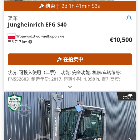
结束于
2
d
1
h
41
min
50
s
叉车
Jungheinrich
EFG S40
Województwo wielkopolskie
€10,500
6,717 km
在拍卖中
状况:
可投入使用（二手）
, 功能:
完全功能
, 机器/车辆编号:
FN552603
, 制造年份:
2017
, 运转小时:
1,398 h
, 提升高度:
3,540 毫米
, 桅杆类型:
双工
, 建筑高度:
2,520 毫米
, 设备:
侧移
,
拍卖