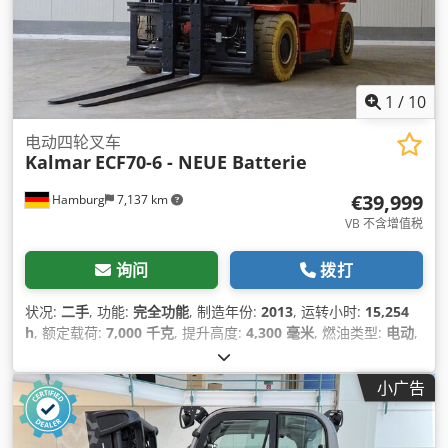
1
/
10
电动四轮叉车
Kalmar
ECF70-6 - NEUE Batterie
€39,999
Hamburg
7,137 km
VB 不含增值税
询问
拨打
状况:
二手
, 功能:
完全功能
, 制造年份:
2013
, 运转小时:
15,254
h
, 额定载荷:
7,000 千克
, 提升高度:
4,300 毫米
, 燃油类型:
电动
,
桅杆类型:
单向（Simplex）
, 建筑高度:
3,020 毫米
, 叉架宽度:
1,600 毫米
, 叉长:
2,400 毫米
, 空载重量:
10,284 千克
, 总长度:
小广告
3,720 毫米
, 驱动类型:
Elektro
, 施工宽度:
1,820 毫米
,