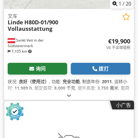
1
/
20
叉车
Linde
H80D-01/900
Vollausstattung
€19,900
Sankt Veit in der
Südsteiermark
VB 不含增值税
7,105 km
询问
拨打
状况:
良好（使用过）
, 功能:
完全功能
, 制造年份:
2011
, 运转小
时:
11,989 h
, 额定载荷:
8,000 千克
, 提升高度:
3,750 毫米
, 载荷
中心:
900 毫米
, 燃油类型:
柴油
, 桅杆类型:
双工
, 功率:
87 千瓦
(118.29 马力)
, 总高度:
3,180 毫米
, 设备:
侧移, 托盘叉, 拖车连接
小广告
装置, 液压滑动驾驶室, 照明, 空调, 驾驶室
,