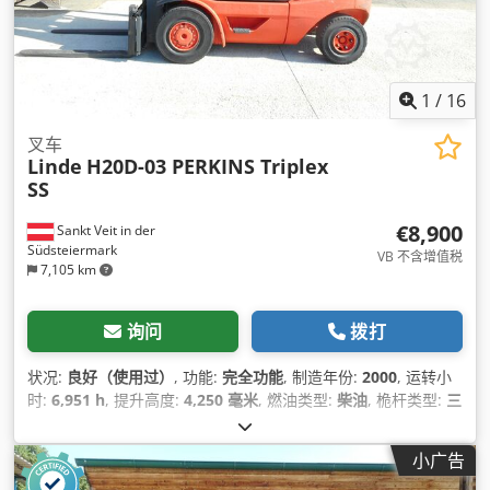
1
/
16
叉车
Linde
H20D-03 PERKINS Triplex
SS
€8,900
Sankt Veit in der
Südsteiermark
VB 不含增值税
7,105 km
询问
拨打
状况:
良好（使用过）
, 功能:
完全功能
, 制造年份:
2000
, 运转小
时:
6,951 h
, 提升高度:
4,250 毫米
, 燃油类型:
柴油
, 桅杆类型:
三
重式 (triplex)
, 功率:
35 千瓦 (47.59 马力)
, 发动机制造商:
Perkins
, 设备:
侧移, 托盘叉, 拖车连接装置, 照明
,
小广告