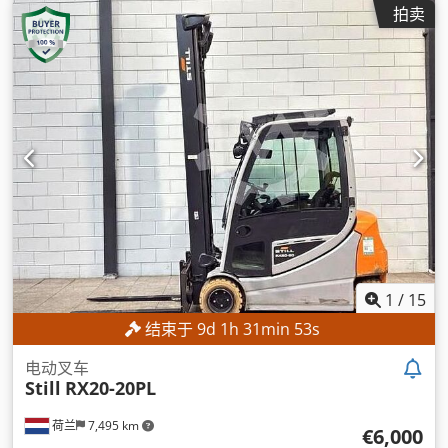
拍卖
1
/
15
结束于
9
d
1
h
31
min
50
s
电动叉车
Still
RX20-20PL
荷兰
7,495 km
€6,000