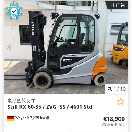
叉长:
2,400 毫米
, 驱动类型:
Elektro
,
小广告
1
/
10
电动四轮叉车
Still
RX 60-35 / ZVG+SS / 4601 Std.
€18,900
Weyhe
7,235 km
VB 不含增值税