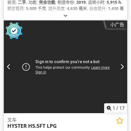
状况:
二手
, 功能:
完全功能
, 制造年份:
2019
, 运转小时:
5,915 h
,
额定载荷:
5,000 千克
, 提升高度:
4,630 毫米
, 自由提升:
1,430 毫
米
, 燃油类型:
电动
, 桅杆类型:
三重式 (triplex)
, 建筑高度:
2,350
毫米
, 驱动类型:
Elektro
,
小广告
1
/
17
叉车
HYSTER
H5.5FT LPG