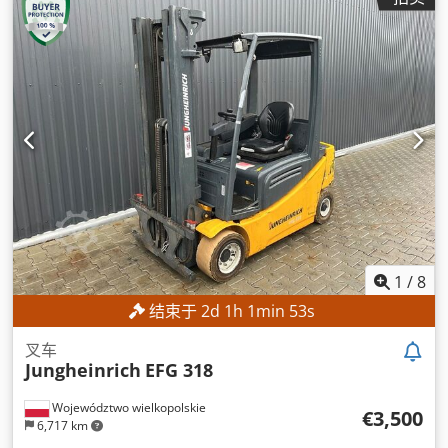
1
/
8
结束于
2
d
1
h
1
min
50
s
叉车
Jungheinrich
EFG 318
Województwo wielkopolskie
€3,500
6,717 km