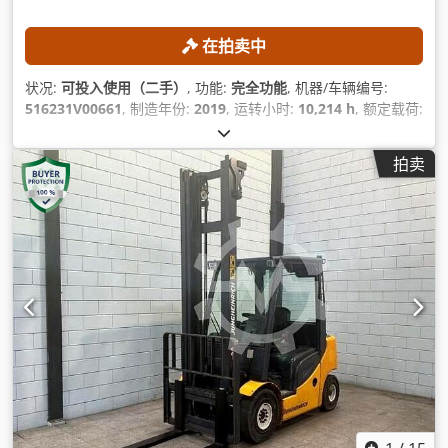
在拍卖中
状况:
可投入使用（二手）
, 功能:
完全功能
, 机器/车辆编号:
516231V00661
, 制造年份:
2019
, 运转小时:
10,214 h
, 额定载荷:
2,000 千克
, 提升高度:
7,960 毫米
, 自由提升:
2,710 毫米
, 燃油类
型:
电动
, 桅杆类型:
三重式 (triplex)
, 叉长:
1,200 毫米
,
拍卖