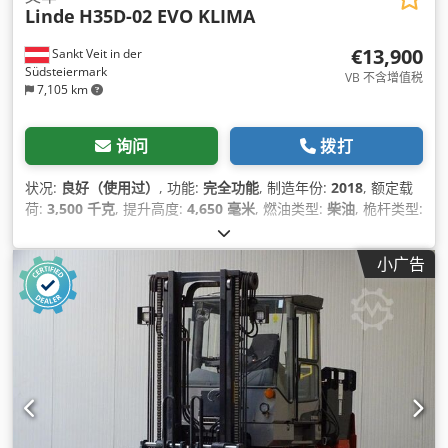
Linde
H35D-02 EVO KLIMA
€13,900
Sankt Veit in der
Südsteiermark
VB 不含增值税
7,105 km
询问
拨打
状况:
良好（使用过）
, 功能:
完全功能
, 制造年份:
2018
, 额定载
荷:
3,500 千克
, 提升高度:
4,650 毫米
, 燃油类型:
柴油
, 桅杆类型:
三重式 (triplex)
, 功率:
44 千瓦 (59.82 马力)
, 设备:
侧移, 座椅加
热器, 托盘叉, 拖车连接装置, 照明, 空调
,
小广告