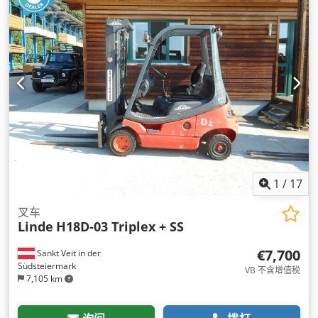
1
/
17
叉车
Linde
H18D-03 Triplex + SS
€7,700
Sankt Veit in der
Südsteiermark
VB 不含增值税
7,105 km