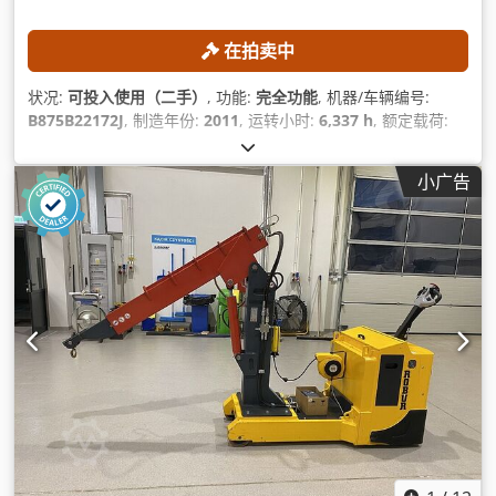
在拍卖中
状况:
可投入使用（二手）
, 功能:
完全功能
, 机器/车辆编号:
B875B22172J
, 制造年份:
2011
, 运转小时:
6,337 h
, 额定载荷:
3,500 千克
, 提升高度:
4,570 毫米
, 自由提升:
1,560 毫米
, 燃油类
型:
煤气
, 桅杆类型:
三重式 (triplex)
,
小广告