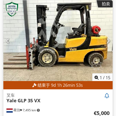
型:
双工
, 叉长:
1,200 毫米
,
拍卖
1
/
15
结束于
9
d
1
h
26
min
50
s
叉车
Yale
GLP 35 VX
荷兰
7,495 km
€5,000