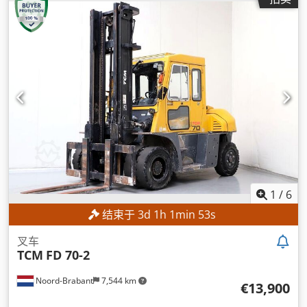
1
/
6
结束于
3
d
1
h
1
min
50
s
叉车
TCM
FD 70-2
Noord-Brabant
7,544 km
€13,900