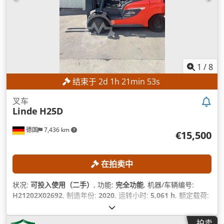
1
/
8
结束于
2
d
1
h
21
min
50
s
叉车
Linde
H25D
德国
7,436 km
€15,500
在拍卖中
状况:
可投入使用（二手）
, 功能:
完全功能
, 机器/车辆编号:
H21202X02692
, 制造年份:
2020
, 运转小时:
5,061 h
, 额定载荷:
2,500 千克
, 提升高度:
4,610 毫米
, 自由提升:
1,394 毫米
, 燃油类
型:
柴油
, 桅杆类型:
三重式 (triplex)
, 建筑高度:
2,134 毫米
,
拍卖