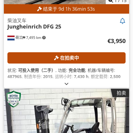
1
/
15
结束于
9
d
1
h
36
min
50
s
柴油叉车
Jungheinrich
DFG 25
荷兰
7,495 km
€3,950
在拍卖中
状况:
可投入使用（二手）
, 功能:
完全功能
, 机器/车辆编号:
487965
, 制造年份:
2015
, 运转小时:
7,430 h
, 额定载荷:
2,500
千克
, 提升高度:
4,800 毫米
, 燃油类型:
柴油
, 桅杆类型:
双工
, 叉
长:
1,190 毫米
,
拍卖