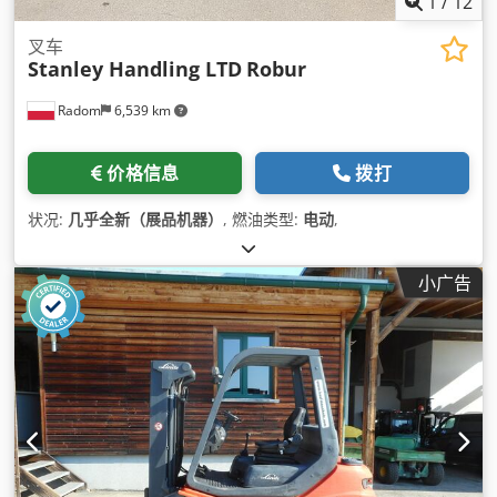
1
/
12
叉车
Stanley Handling LTD
Robur
Radom
6,539 km
价格信息
拨打
状况:
几乎全新（展品机器）
, 燃油类型:
电动
,
小广告