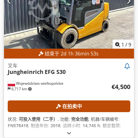
1
/
9
结束于
2
d
1
h
36
min
50
s
叉车
Jungheinrich
EFG S30
Województwo wielkopolskie
€4,500
6,717 km
在拍卖中
状况:
可投入使用（二手）
, 功能:
完全功能
, 机器/车辆编号:
FN578418
, 制造年份:
2018
, 运转小时:
14,745 h
, 额定载荷:
3,000 千克
, 提升高度:
3,500 毫米
, 桅杆类型:
单向（Simplex）
,