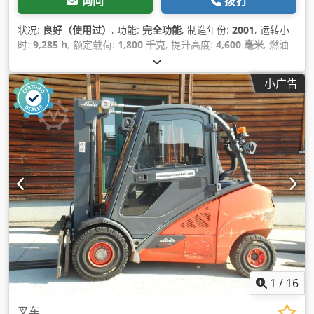
询问
拨打
状况:
良好（使用过）
, 功能:
完全功能
, 制造年份:
2001
, 运转小
时:
9,285 h
, 额定载荷:
1,800 千克
, 提升高度:
4,600 毫米
, 燃油
类型:
柴油
, 桅杆类型:
三重式 (triplex)
, 功率:
27 千瓦 (36.71 马
力)
, 总高度:
2,120 毫米
, 设备:
侧移, 照明
,
小广告
1
/
16
叉车