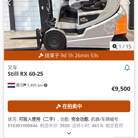
1
/
15
结束于
9
d
1
h
26
min
50
s
叉车
Still
RX 60-25
荷兰
7,495 km
€9,500
在拍卖中
状况:
可投入使用（二手）
, 功能:
完全功能
, 机器/车辆编号:
516301X00846
, 制造年份:
2020
, 运转小时:
461 h
, 额定载荷:
2,500 千克
, 提升高度:
2,950 毫米
, 自由提升:
1,500 毫米
, 桅杆类