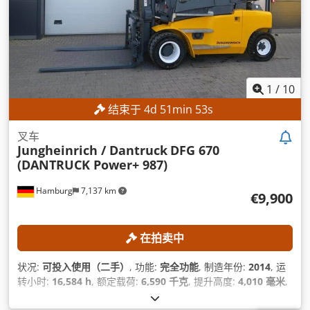
1
/
10
结束于
4
d
51
min
50
s
叉车
Jungheinrich / Dantruck
DFG 670
(DANTRUCK Power+ 987)
Hamburg
7,137 km
€9,900
在拍卖中
状况:
可投入使用（二手）
, 功能:
完全功能
, 制造年份:
2014
, 运
转小时:
16,584 h
, 额定载荷:
6,590 千克
, 提升高度:
4,010 毫米
,
建筑高度:
2,910 毫米
, 叉架宽度:
2,000 毫米
, 叉长:
1,800 毫米
,