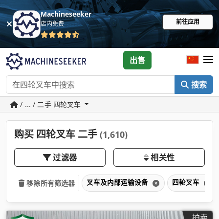
Machineseeker
前往应用
店内免费
出售
搜索
/ ... / 二手 四轮叉车
购买 四轮叉车 二手
(1,610)
过滤器
相关性
叉车及内部运输设备
四轮叉车
移除所有筛选器
拍卖