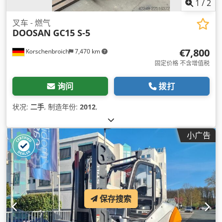
1
/
2
叉车 - 燃气
DOOSAN
GC15 S-5
€7,800
Korschenbroich
7,470 km
固定价格 不含增值税
询问
拨打
状况:
二手
, 制造年份:
2012
,
小广告
保存搜索