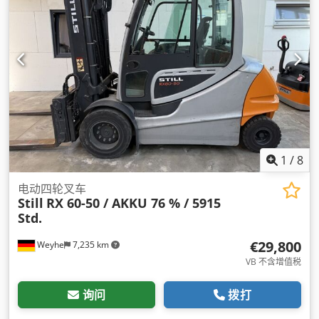
1
/
8
电动四轮叉车
Still
RX 60-50 / AKKU 76 % / 5915
Std.
€29,800
Weyhe
7,235 km
VB 不含增值税
询问
拨打