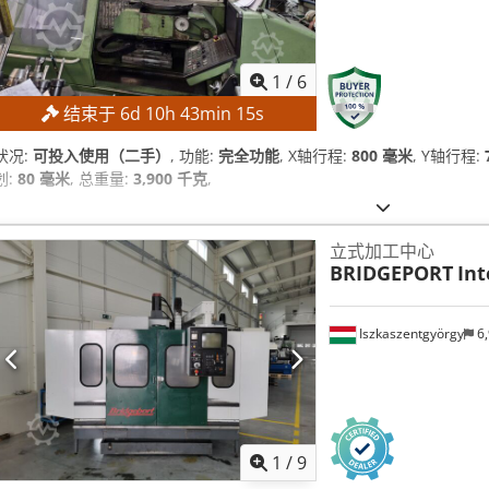
1
/
6
结束于
6
d
10
h
43
min
14
s
状况:
可投入使用（二手）
, 功能:
完全功能
, X轴行程:
800 毫米
, Y轴行程:
划:
80 毫米
, 总重量:
3,900 千克
,
立式加工中心
BRIDGEPORT
Int
Iszkaszentgyörgy
6,
1
/
9