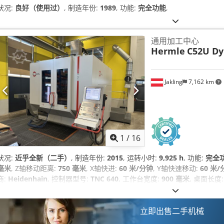
状况:
良好（使用过）
, 制造年份:
1989
, 功能:
完全功能
,
通用加工中心
Hermle
C52U D
Jakling
7,162 km
1
/
16
状况:
近乎全新（二手）
, 制造年份:
2015
, 运转小时:
9,925 h
, 功能:
完全
毫米
, Z轴移动距离:
750 毫米
, X轴快进:
60 米/分钟
, Y轴快速移动:
60 米
商:
Heidenhain
, 控制器型号:
TNC 640
, 工作台宽度:
900 毫米
, 桌面长度
总重量:
22,000 千克
, 主轴速度（最大）:
18,000 转/分
, 主轴运行时间:
9,
毫米
, 工具直径 工具径:
160 毫米
, 设备:
切屑输送机, 文档 / 手册, 转速
立即出售二手机械