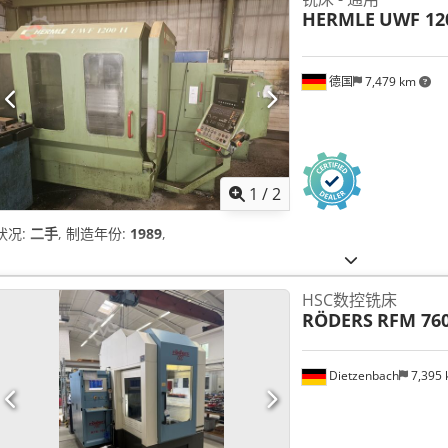
HERMLE
UWF 12
德国
7,479 km
1
/
2
状况:
二手
, 制造年份:
1989
,
HSC数控铣床
RÖDERS
RFM 760
Dietzenbach
7,395