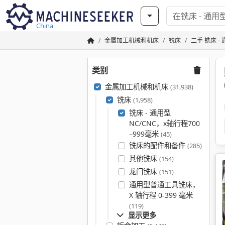
China
金属加工机械和机床
铣床
二手 铣床 -
类别
金属加工机械和机床
(31,938)
铣床
(1,958)
铣床 - 通用型
NC/CNC，x轴行程700
–999毫米
(45)
铣床的配件和备件
(285)
其他铣床
(154)
龙门铣床
(151)
通用型普通工具铣床，
X 轴行程 0-399 毫米
(119)
显示更多