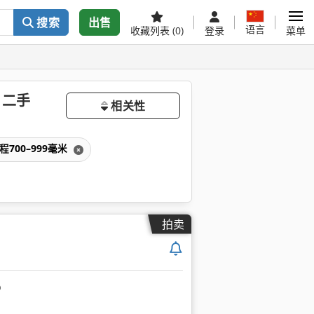
搜索
出售
语言
收藏列表
(0)
登录
菜单
 二手
相关性
程700–999毫米
拍卖