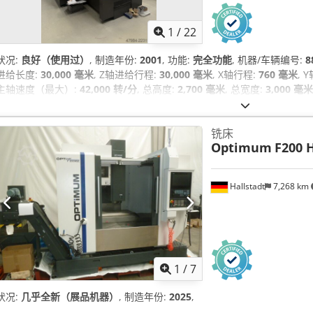
1
/
22
状况:
良好（使用过）
, 制造年份:
2001
, 功能:
完全功能
, 机器/车辆编号:
8
进给长度:
30,000 毫米
, Z轴进给行程:
30,000 毫米
, X轴行程:
760 毫米
, 
主轴速度（最大）:
42,000 转/分
, 总高度:
2,700 毫米
, 总宽度:
3,000 毫米
米
, 桌面长度:
860 毫米
, 总重量:
7,000 千克
, 工件重量（最大）:
800 千克
RMS 6 VERSION 4.20
, 定位精度:
0.005 毫米
, 设备:
文档 / 手册
,
铣床
Optimum
F200 
Hallstadt
7,268 km
1
/
7
状况:
几乎全新（展品机器）
, 制造年份:
2025
,