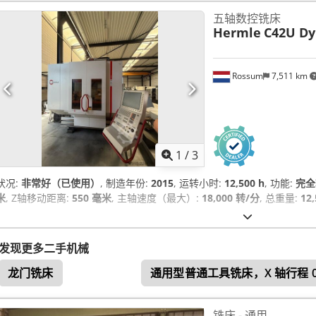
五轴数控铣床
Hermle
C42U D
Rossum
7,511 km
1
/
3
状况:
非常好（已使用）
, 制造年份:
2015
, 运转小时:
12,500 h
, 功能:
完全
米
, Z轴移动距离:
550 毫米
, 主轴速度（最大）:
18,000 转/分
, 总重量:
12
发现更多二手机械
龙门铣床
通用型普通工具铣床，X 轴行程 0-
铣床 - 通用