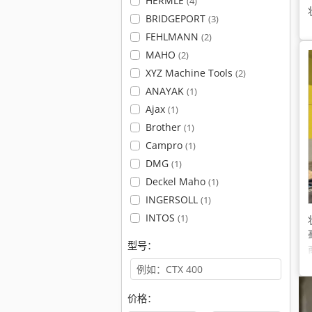
HERMLE
(4)
BRIDGEPORT
(3)
FEHLMANN
(2)
MAHO
(2)
XYZ Machine Tools
(2)
ANAYAK
(1)
Ajax
(1)
Brother
(1)
Campro
(1)
DMG
(1)
Deckel Maho
(1)
INGERSOLL
(1)
INTOS
(1)
型号：
价格：