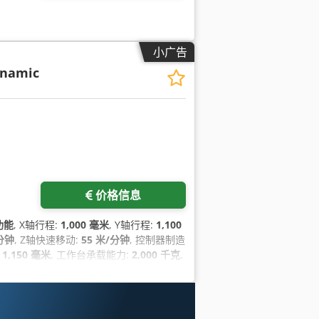
小广告
ynamic
价格信息
功能
, X轴行程:
1,000 毫米
, Y轴行程:
1,100
/分钟
, Z轴快速移动:
55 米/分钟
, 控制器制造
:
1,150 毫米
, 工作台承载能力:
2,000 千克
,
925 h
, 冷却液供应:
80 横杆
, 工具长度:
500
可无级变速
,