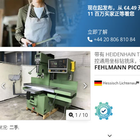
现在起发布，从 €4.49
11 百万买家
正等着您
立即了解
+44 20 806 810 84
带有 HEIDENHAIN
控通用坐标钻铣床，
FEHLMANN
PIC
Hessisch Lichtenau
1
/
10
状况:
二手
,