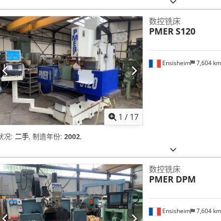
数控铣床
PMER
S120
Ensisheim
7,604 k
1
/
17
状况:
二手
, 制造年份:
2002
,
数控铣床
PMER
DPM
Ensisheim
7,604 k