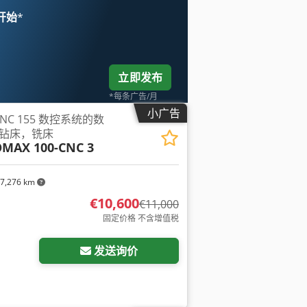
 开始
*
立即发布
*每条广告/月
小广告
 TNC 155 数控系统的数
钻床，铣床
OMAX 100-CNC 3
7,276 km
€10,600
€11,000
固定价格 不含增值税
发送询价