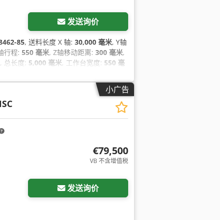
发送询价
8462-85
, 送料长度 X 轴:
30,000 毫米
, Y轴
Y轴行程:
550 毫米
, Z轴移动距离:
300 毫米
,
, 总长度:
5,000 毫米
, 工作台宽度:
550 毫
, 控制器制造商:
RÖDERS
, 控制器型号:
小广告
HSC
€79,500
VB 不含增值税
发送询价