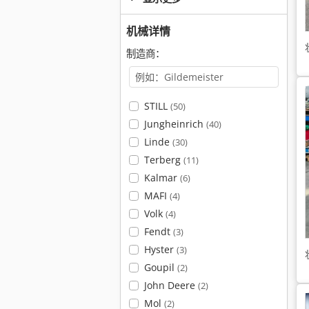
机械详情
制造商：
STILL
(50)
Jungheinrich
(40)
Linde
(30)
Terberg
(11)
Kalmar
(6)
MAFI
(4)
Volk
(4)
Fendt
(3)
Hyster
(3)
Goupil
(2)
John Deere
(2)
Mol
(2)