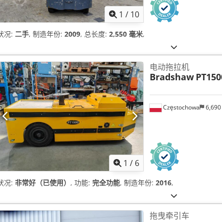
1
/
10
状况:
二手
, 制造年份:
2009
, 总长度:
2,550 毫米
,
电动拖拉机
Bradshaw
PT150
Częstochowa
6,690
1
/
6
状况:
非常好（已使用）
, 功能:
完全功能
, 制造年份:
2016
,
拖曳牵引车