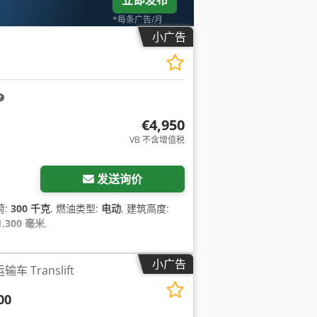
立即发布
*每条广告/月
小广告
€4,950
VB 不含增值税
发送询价
荷:
300 千克
, 燃油类型:
电动
, 建筑高度:
1,300 毫米
,
小广告
车 Translift
00