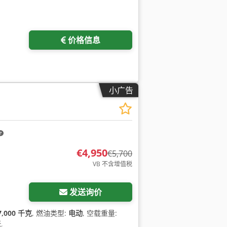
价格信息
小广告
€4,950
€5,700
VB 不含增值税
发送询价
7,000 千克
, 燃油类型:
电动
, 空载重量:
米
,