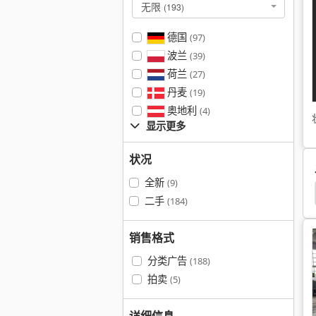
无限
(193)
德国
(97)
波兰
(39)
荷兰
(27)
丹麦
(19)
奥地利
(4)
显示更多
状况
全新
(9)
Quad
Linde
Mccormick Cx 95
Terex Rc 40
二手
(184)
销售格式
分类广告
(188)
拍卖
(5)