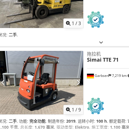
1
/
3
状况:
二手
,
拖拉机
Simai
TTE 71
Garbsen
7,219 km
1
/
9
状况:
二手
, 功能:
完全功能
, 制造年份:
2019
, 运转小时:
100 h
, 额定载荷:
1,100 千克
, 总长度:
1,670 毫米
, 驱动类型:
Elektro
, 施工宽度:
1,100 毫