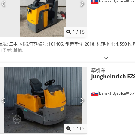
Banská Bystrica
6,7
1
/
15
状况:
二手
, 机器/车辆编号:
IC1106
, 制造年份:
2018
, 运转小时:
1,590 h
,
杆类型:
其他
,
牵引车
Jungheinrich
EZS
Banská Bystrica
6,7
1
/
12