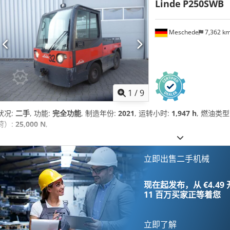
Linde
P250SWB
Meschede
7,362 k
1
/
9
状况:
二手
, 功能:
完全功能
, 制造年份:
2021
, 运转小时:
1,947 h
, 燃油类型
荷）:
25,000 N
,
立即出售二手机械
现在起发布，从 €4.49
11 百万买家
正等着您
立即了解