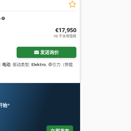
m
€17,950
VB 不含增值税
发送询价
:
电动
, 驱动类型:
Elektro
, 牵引力（带载
 开始
*