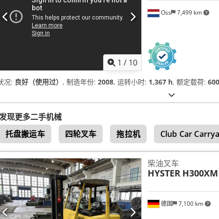
Oss
7,499 km
1
/
10
状况:
良好（使用过）
, 制造年份:
2008
, 运转小时:
1,367 h
, 额定载荷:
60
发现更多二手机械
托盘搬运车
四轮叉车
拖拉机
Club Car Carrya
柴油叉车
HYSTER
H300XM
德国
7,100 km