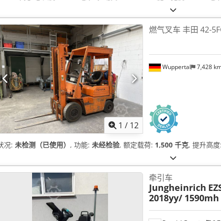
燃气叉车 丰田 42-5F
Wuppertal
7,428 k
1
/
12
状况:
未检测（已使用）
, 功能:
未经检验
, 额定载荷:
1,500 千克
, 提升高度
牵引车
Jungheinrich
EZ
2018yy/ 1590mh 