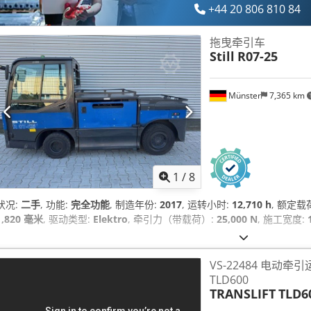
+44 20 806 810 84
拖曳牵引车
Still
R07-25
Münster
7,365 km
1
/
8
状况:
二手
, 功能:
完全功能
, 制造年份:
2017
, 运转小时:
12,710 h
, 额定载
1,820 毫米
, 驱动类型:
Elektro
, 牵引力（带载荷）:
25,000 N
, 施工宽度:
VS-22484 电动牵引运输
TLD600
TRANSLIFT
TLD6