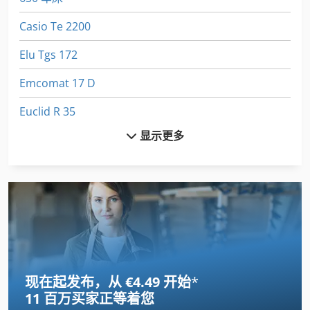
Casio Te 2200
Elu Tgs 172
Emcomat 17 D
Euclid R 35
显示更多
Felder Af 22
Fuw 250
Fz 0
Gildemeister Ct 20
Index B 60
现在起发布，从 €4.49 开始
*
International 434
11 百万买家
正等着您
Jungheinrich E