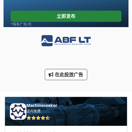
Linde
立即发布
Newton 20
*每条广告/月
Tank
Transmig 400
Vdf Dus 560
Wenzel Lh 54
在此投放广告
手动 剪 板 机
手动 绞车
Machineseeker
手枪
店内免费
断头台