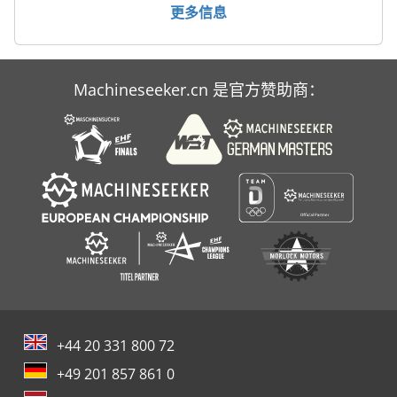
更多信息
Schaublin 135
Scm Accord 40
Machineseeker.cn 是官方赞助商：
Sunnen Mbc 1805
Willibald Mza 4600
+44 20 331 800 72
+49 201 857 861 0