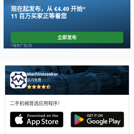
现在起发布，从 €4.49 开始
*
Hitachi Ex 55 Ur
11 百万买家
正等着您
Horizon Spf 10
Index B 60
立即发布
Jungheinrich E
*每条广告/月
Makino Snc 64
Mikron Vce 800
Machineseeker
店内免费
New Holland E 265 B
Okuma Lu 25
二手机械首选应用程序！
Okuma Mx 45 Vae
Profiline 140
Ras