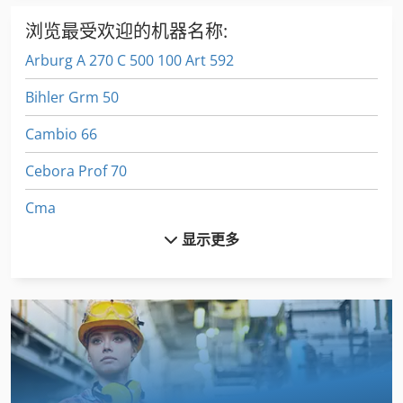
浏览最受欢迎的机器名称:
Arburg A 270 C 500 100 Art 592
Bihler Grm 50
Cambio 66
Cebora Prof 70
Cma
显示更多
Colchester Magnum
Deckel Maho Dmu 70 Evolution
Euclid R 50
Felder Af 22
Gildemeister Ct 20