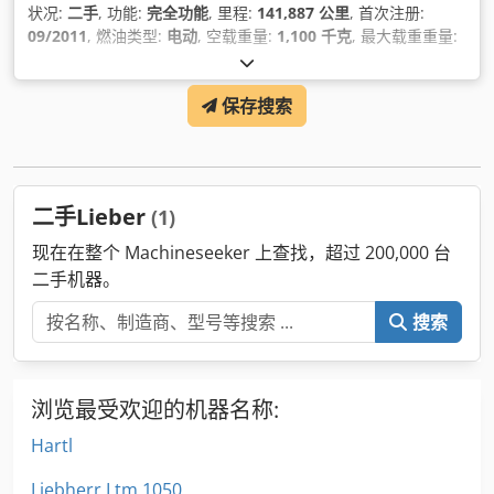
状况:
二手
, 功能:
完全功能
, 里程:
141,887 公里
, 首次注册:
09/2011
, 燃油类型:
电动
, 空载重量:
1,100 千克
, 最大载重重量:
1,000 千克
, 总重量:
48,000 千克
, 轮胎尺寸:
445/95 R25
, 轮胎
状况:
80 百分比
, 车轴配置:
8x6
, 轴距:
165,000 毫米
, 轴距:
保存搜索
415,000 毫米
, 下次检验 (TÜV):
03/2026
, 燃料:
柴油
, 能源效率:
A
, 燃油箱容量:
400 l
, 市区油耗:
60 升/100公里
, 燃油消耗（市
郊）:
70 升/100公里
, 综合油耗:
65 升/100公里
, 刹车:
发动机制
动
, 颜色:
黄色
, 驾驶室:
日间驾驶室
, 齿轮类型:
自动
, 齿轮数:
12
,
排放等级:
无
, 座位数量:
3
, 总长度:
12,000 毫米
, 总宽度:
二手Lieber
(1)
275,000 毫米
, 总高度:
4,000 毫米
, 允许的轴载荷（轴1）:
12,000 千克
, 允许轴载（第2轴）:
12,000 千克
, 允许轴载（第3
现在在整个 Machineseeker 上查找，超过 200,000 台
轴）:
12,000 千克
, 制造年份:
2011
, 运转小时:
11,767 h
, 设备:
二手机器。
EBS（电子制动系统）, USB端口, 动力转向, 卡车注册, 安全气囊,
完整保养记录, 导航系统, 烟尘过滤器, 牵引力控制, 电动窗调节,
搜索
空调, 起重机, 车载电脑, 车辆注册, 轮胎压力监测, 防抱死制动系
统 (ABS), 雾灯
,
浏览最受欢迎的机器名称:
Hartl
Liebherr Ltm 1050