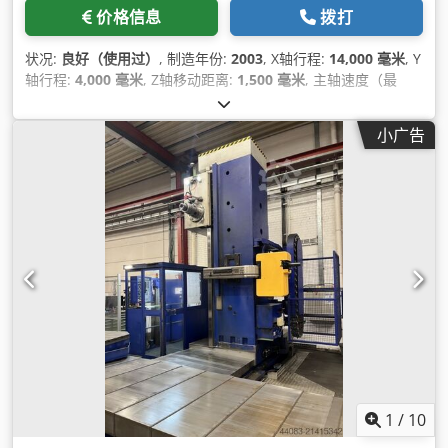
价格信息
拨打
状况:
良好（使用过）
, 制造年份:
2003
, X轴行程:
14,000 毫米
, Y
轴行程:
4,000 毫米
, Z轴移动距离:
1,500 毫米
, 主轴速度（最
大）:
2,500 转/分
, 进给长度 W轴:
900 毫米
, 主轴直径:
152 毫
米
,
小广告
1
/
10