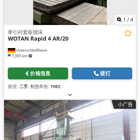
1
/
4
牵引衬套板镗床
WOTAN
Rapid 4 AR/20
Unterschleißheim
7,305 km
价格信息
拨打
状况:
二手
, 制造年份:
1982
,
小广告