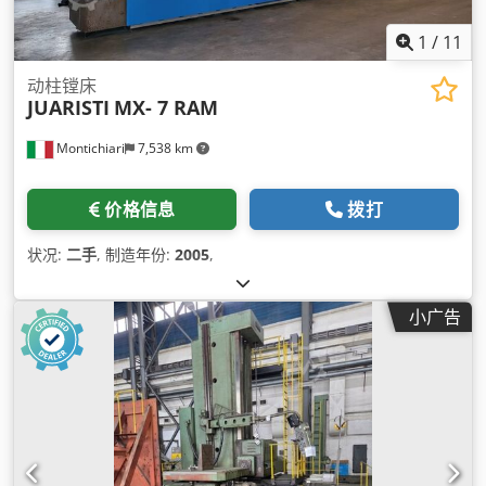
1
/
11
动柱镗床
JUARISTI
MX- 7 RAM
Montichiari
7,538 km
价格信息
拨打
状况:
二手
, 制造年份:
2005
,
小广告