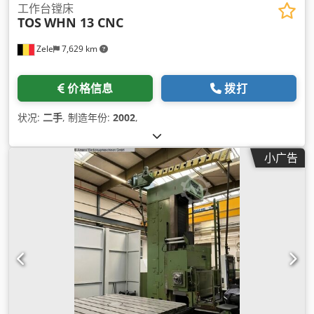
工作台镗床
TOS
WHN 13 CNC
Zele
7,629 km
价格信息
拨打
状况:
二手
, 制造年份:
2002
,
小广告