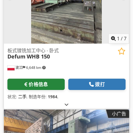
1
/
7
板式镗铣加工中心 - 卧式
Defum
WHB 150
波兰
6,648 km
价格信息
拨打
状况:
二手
, 制造年份:
1984
,
小广告