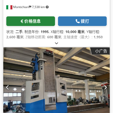
Montichiari
7,538 km
价格信息
拨打
状况:
二手
, 制造年份:
1995
, X轴行程:
10,000 毫米
, Y轴行程:
2,600 毫米
, Z轴移动距离:
600 毫米
, 主轴速度（最大）:
1,950
转/分
, 进给长度 W轴:
700 毫米
, 主轴孔径:
140 毫米
,
小广告