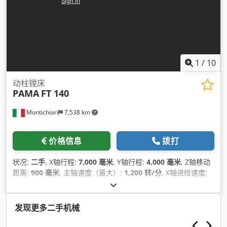
1
/
10
动柱镗床
PAMA
FT 140
Montichiari
7,538 km
价格信息
拨打
状况:
二手
, X轴行程:
7,000 毫米
, Y轴行程:
4,000 毫米
, Z轴移动
距离:
900 毫米
, 主轴速度（最大）:
1,200 转/分
, X轴进给速度:
900 米/分钟
,
发现更多二手机械