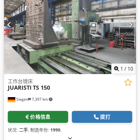
1
/
10
工作台镗床
JUARISTI
TS 150
Siegen
7,397 km
价格信息
拨打
状况:
二手
, 制造年份:
1990
,