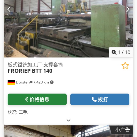
1
/
10
板式镗铣加工厂-支撑套筒
FRORIEP
BTT 140
Dorsten
7,420 km
价格信息
拨打
状况:
二手
,
小广告