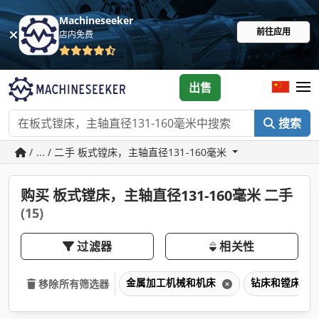
Machineseeker
前往应用
店内免费
出售
搜索
/ ... / 二手 板式镗床，主轴直径131-160毫米
购买 板式镗床，主轴直径131-160毫米 二手
(15)
过滤器
相关性
金属加工机械和机床
钻床和镗床
移除所有筛选器