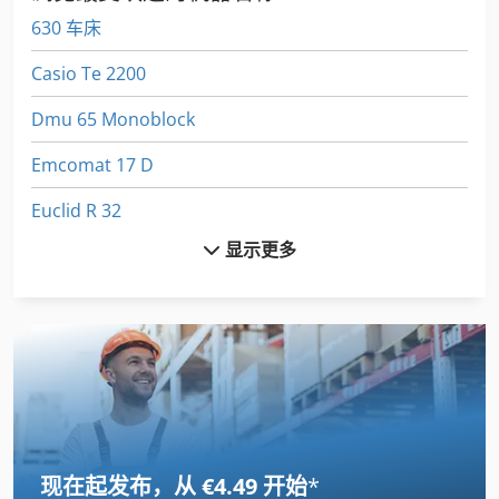
630 车床
Casio Te 2200
Dmu 65 Monoblock
Emcomat 17 D
Euclid R 32
显示更多
Euclid R 35
Felder Af 22
Fuw 250
Fz 0
Gildemeister Ct 20
现在起发布，从 €4.49 开始
*
International 434