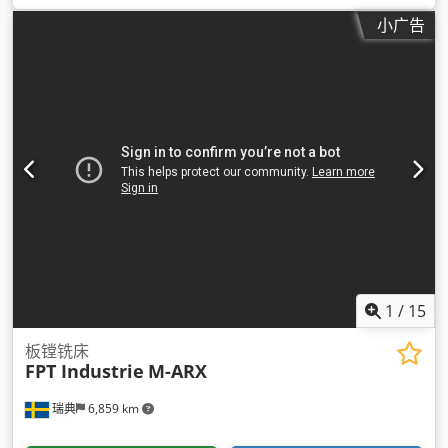
小广告
1
/
15
板镗铣床
FPT Industrie
M-ARX
瑞典
6,859 km