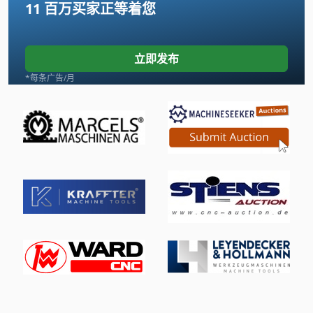
11 百万买家
正等着您
Liebherr 20 K
Linde
立即发布
Newton 20
*每条广告/月
Pilous Arg 230
Schaublin 135
Vdf Dus 560
Wenzel Lh 54
三维 扫描 仪
手动 剪 板 机
手动 绞车
手枪