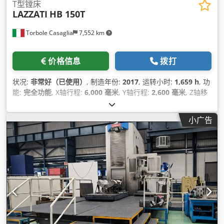
T型镗床
LAZZATI
HB 150T
Torbole Casaglia
7,552 km
价格信息
拨打
状况:
非常好（已使用）
, 制造年份:
2017
, 运转小时:
1,659 h
, 功
能:
完全功能
, X轴行程:
6,000 毫米
, Y轴行程:
2,600 毫米
, Z轴移
动距离:
2,300 毫米
, 主轴转速（最小）:
3,250 转/分
, 总宽度:
9,700 毫米
, 总长度:
7,400 毫米
, 总高度:
5,200 毫米
, 铣头的位
小广告
置:
ORIZZONTALE E VERTICALE
, 主轴直径:
150 毫米
, W轴行
程:
900 毫米
, 工作台承载能力:
30,000 千克
, X轴快进:
12 米/分
钟
, Y轴快速移动:
15 米/分钟
, Z轴快速移动:
15 米/分钟
, 桌面长
度:
3,000 毫米
, 工作台宽度:
2,000 毫米
, 主轴孔径:
150 毫米
, 磨
削主轴电机功率:
53,000 瓦特
, 扭矩:
25,000 牛米
, 主轴端头:
ISO
50
, 刀库刀位数量:
120
, 设备:
转速可无级变速
,