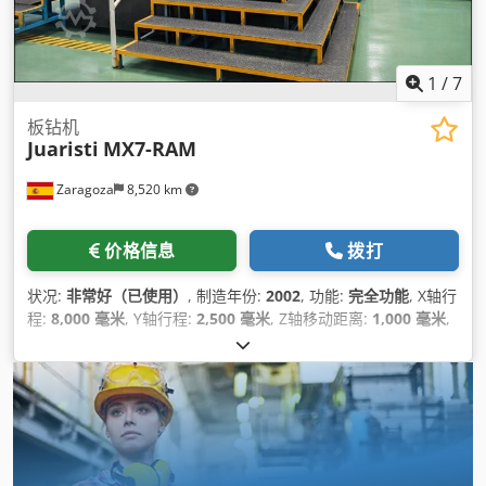
1
/
7
板钻机
Juaristi
MX7-RAM
Zaragoza
8,520 km
价格信息
拨打
状况:
非常好（已使用）
, 制造年份:
2002
, 功能:
完全功能
, X轴行
程:
8,000 毫米
, Y轴行程:
2,500 毫米
, Z轴移动距离:
1,000 毫米
,
X轴进给速度:
20 米/分钟
, Y轴进给速度:
20 米/分钟
, Z轴进给速
度:
10 米/分钟
, 工件重量（最大）:
20,000 千克
,