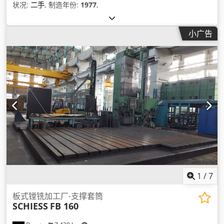
状况:
二手
, 制造年份:
1977
,
小广告
1
/
7
板式镗铣加工厂-支撑套筒
SCHIESS
FB 160