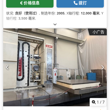
价格信息
拨打
状况:
良好（使用过）
, 制造年份:
2005
, X轴行程:
12,000 毫米
, Y
轴行程:
3,500 毫米
,
小广告
1
/
7