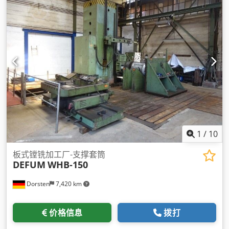
1
/
10
板式镗铣加工厂-支撑套筒
DEFUM
WHB-150
Dorsten
7,420 km
价格信息
拨打