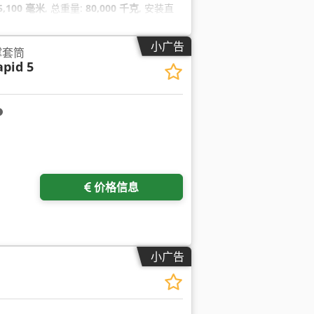
5,100 毫米
, 总重量:
80,000 千克
, 安装直
小广告
撑套筒
apid 5
价格信息
小广告