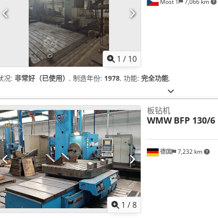
Most 1
7,066 km
1
/
10
状况:
非常好（已使用）
, 制造年份:
1978
, 功能:
完全功能
,
板钻机
WMW
BFP 130/6
德国
7,232 km
1
/
8