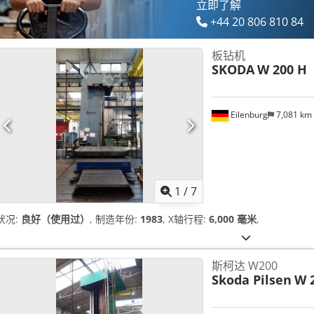
立即了解
+44 20 806 810 84
板钻机
SKODA
W 200 H
Eilenburg
7,081 km
1
/
7
状况:
良好（使用过）
, 制造年份:
1983
, X轴行程:
6,000 毫米
,
斯柯达 W200
Skoda Pilsen
W 