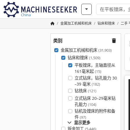
China
金属加工机械和机床
钻床和镗床
二手
类别
金属加工机械和机床
(31,903)
钻床和镗床
(1,509)
平板镗床，主轴直径从
161毫米起
(15)
立式钻床，钻孔能力 30
–39 毫米
(182)
钻铣床
(121)
立式钻床 20–29毫米钻
孔能力
(104)
钻机及镗床的附件和备
件
(97)
显示更多
钣金加工
(5,446)