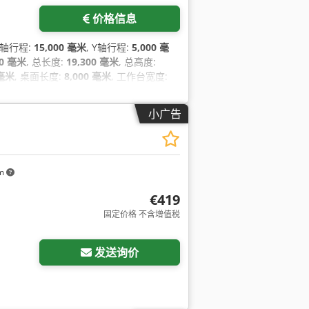
价格信息
 X轴行程:
15,000 毫米
, Y轴行程:
5,000 毫
00 毫米
, 总长度:
19,300 毫米
, 总高度:
 毫米
, 桌面长度:
8,000 毫米
, 工作台宽度:
机功率:
83,000 瓦特
, 输入电流类型:
三相
,
小广告
km
€419
固定价格 不含增值税
发送询价