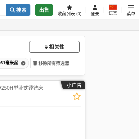
搜索
出售
语言
收藏列表
(0)
登录
菜单
相关性
61毫米起
移除所有筛选器
小广告
W250H型卧式镗铣床