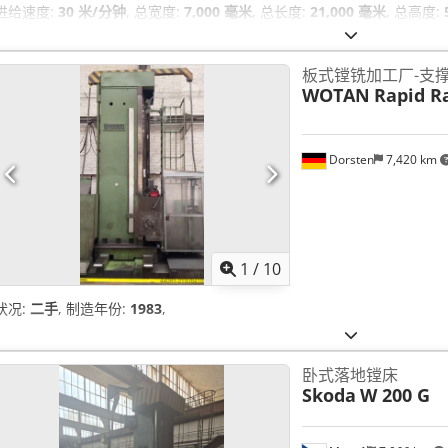
进给速度:
30 米/分钟
, 总宽度:
7,000 毫米
, 总长度:
21,000 毫米
, 总高度:
径:
50 毫米
,
板式镗铣加工厂-支
WOTAN
Rapid R
Dorsten
7,420 km
1
/
10
状况:
二手
, 制造年份:
1983
,
卧式落地镗床
Skoda
W 200 G