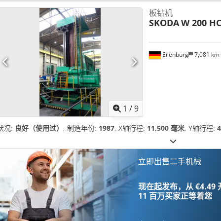
板钻机
SKODA
W 200 H
Eilenburg
7,081 km
1
/
9
状况:
良好（使用过）
, 制造年份:
1987
, X轴行程:
11,500 毫米
, Y轴行程:
立即出售二手机械
现在起发布，从 €4.49
11 百万买家
正等着您