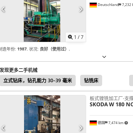
Deutschland
7,232
1
/
7
制造年份:
1987
, 状况:
良好（使用过）
,
发现更多二手机械
立式钻床，钻孔能力 30–39 毫米
钻铣床
板式镗铣加工厂-支
SKODA
W 180 N
德国
7,474 km