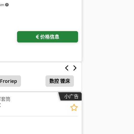
 km
价格信息
Froriep
数控 镗床
小广告
撑套筒
C