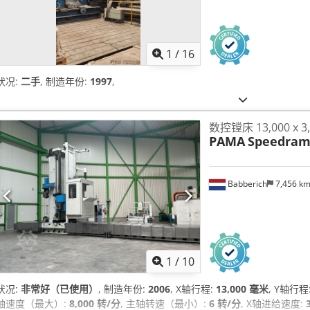
1
/
16
状况:
二手
, 制造年份:
1997
,
数控镗床 13,000 x 3,5
PAMA
Speedram
Babberich
7,456 k
1
/
10
状况:
非常好（已使用）
, 制造年份:
2006
, X轴行程:
13,000 毫米
, Y轴行程
轴速度（最大）:
8,000 转/分
, 主轴转速（最小）:
6 转/分
, X轴进给速度: