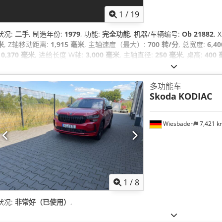
1
/
19
状况:
二手
, 制造年份:
1979
, 功能:
完全功能
, 机器/车辆编号:
Ob 21882
,
米
, Z轴移动距离:
1,915 毫米
, 主轴速度（最大）:
700 转/分
, 总宽度:
6,4
10,370 毫米
, 进给长度 W轴:
3,000 毫米
, 主轴直径:
250 毫米
, 桌高:
400
5,665 毫米
, 总重量:
137,000 千克
, 最后一次大修年份:
2006
, 磨削主轴电
多功能车
Skoda
KODIAC
Wiesbaden
7,421 
1
/
8
状况:
非常好（已使用）
,