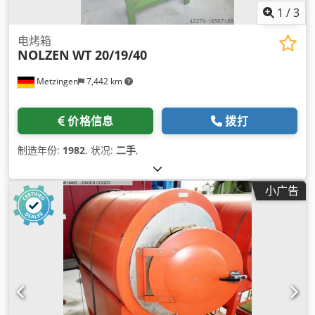
1
/
3
电烤箱
NOLZEN
WT 20/19/40
Metzingen
7,442 km
价格信息
拨打
制造年份:
1982
, 状况:
二手
,
小广告