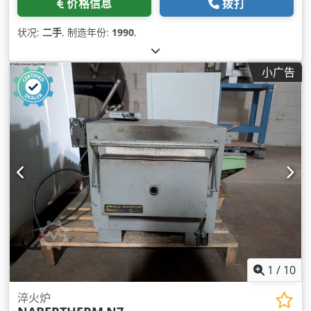
价格信息
拨打
状况:
二手
, 制造年份:
1990
,
小广告
1
/
10
淬火炉