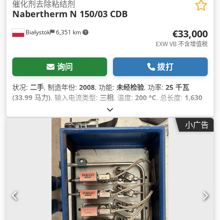
催化剂去除粘结剂
Nabertherm
N 150/03 CDB
€33,000
Białystok
6,351 km
EXW VB 不含增值税
询问
拨打
状况:
二手
, 制造年份:
2008
, 功能:
未经检验
, 功率:
25 千瓦
(33.99 马力)
, 输入电流类型:
三相
, 温度:
200 °C
, 总长度:
1,630
毫米
, 总宽度:
1,700 毫米
, 总高度:
2,950 毫米
, 总重量:
1,650 千
克
, 腔室数量:
1
, 控制类型:
PLC 控制
, 燃油类型:
电动
,
小广告