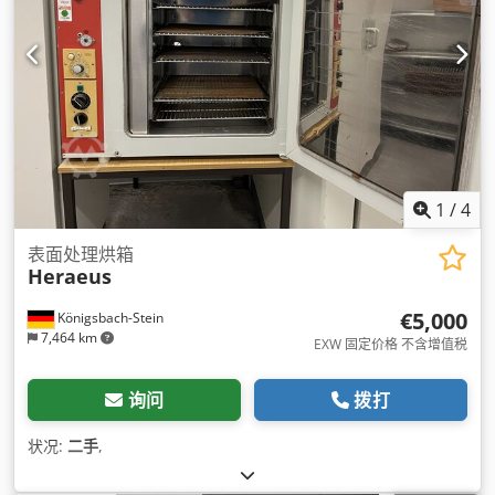
1
/
4
表面处理烘箱
Heraeus
€5,000
Königsbach-Stein
7,464 km
EXW 固定价格 不含增值税
询问
拨打
状况:
二手
,