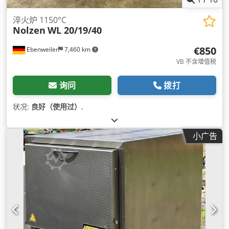
淬火炉 1150°C
Nolzen
WL 20/19/40
€850
Ebenweiler
7,460 km
VB 不含增值税
询问
拨打
状况:
良好（使用过）
,
小广告