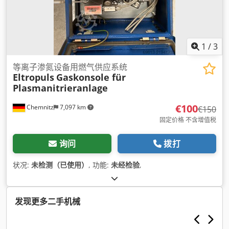
1
/
3
等离子渗氮设备用燃气供应系统
Eltropuls
Gaskonsole für
Plasmanitrieranlage
€100
Chemnitz
7,097 km
€150
固定价格 不含增值税
询问
拨打
状况:
未检测（已使用）
, 功能:
未经检验
,
发现更多二手机械