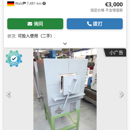
€3,000
Wald
7,481 km
固定价格 不含增值税
询问
拨打
状况:
可投入使用（二手）
,
小广告