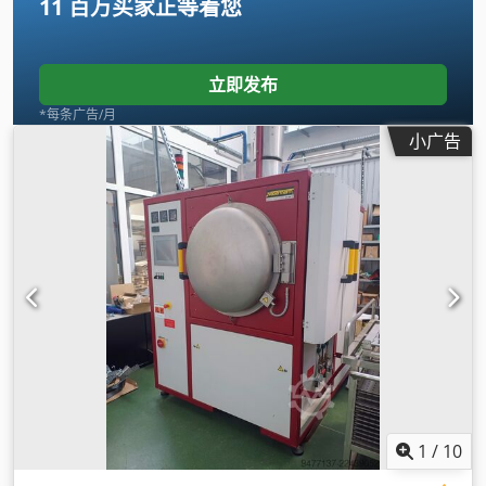
11 百万买家
正等着您
立即发布
*每条广告/月
小广告
1
/
10