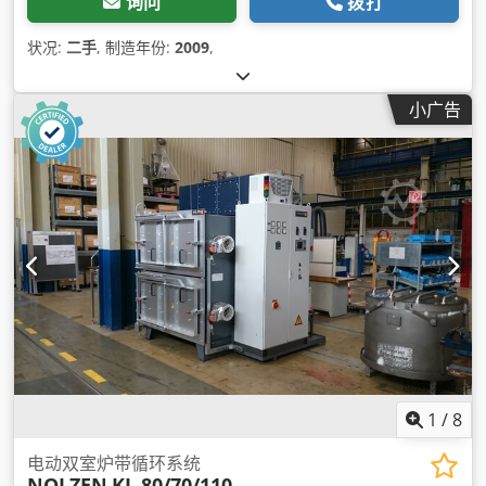
询问
拨打
状况:
二手
, 制造年份:
2009
,
小广告
1
/
8
电动双室炉带循环系统
NOLZEN
KL 80/70/110