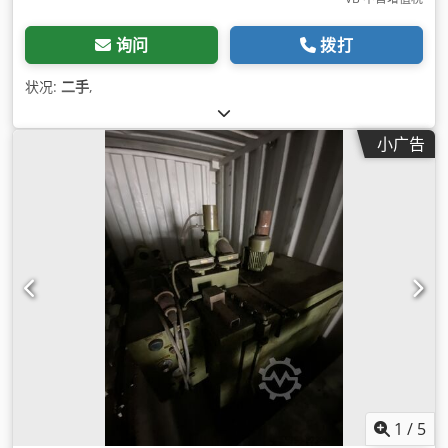
询问
拨打
状况:
二手
,
小广告
1
/
5