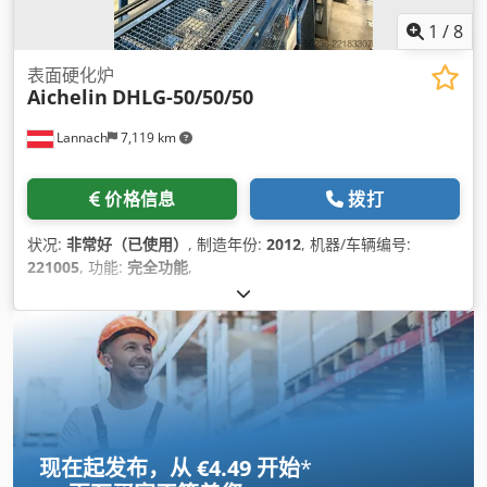
1
/
8
表面硬化炉
Aichelin
DHLG-50/50/50
Lannach
7,119 km
价格信息
拨打
状况:
非常好（已使用）
, 制造年份:
2012
, 机器/车辆编号:
221005
, 功能:
完全功能
,
现在起发布，从 €4.49 开始
*