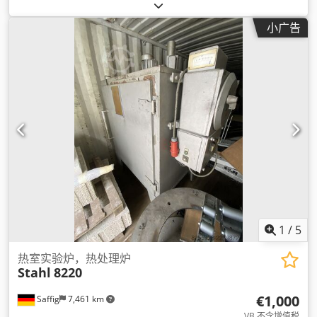
小广告
1
/
5
热室实验炉，热处理炉
Stahl
8220
€1,000
Saffig
7,461 km
VB 不含增值税