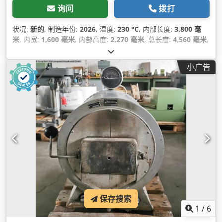
询问
拨打
状况:
新的
, 制造年份:
2026
, 温度:
230 °C
, 内部长度:
3,800 毫
米
, 内宽:
1,600 毫米
, 内部高度:
2,270 毫米
, 总长度:
4,560 毫米
,
总宽度:
2,080 毫米
, 总高度:
3,270 毫米
, 控制类型:
PLC 控制
, 设
备:
CE标志
,
小广告
保存搜索
1
/
6