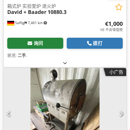
箱式炉 实验室炉 退火炉
David + Baader
10880.3
€1,000
Saffig
7,461 km
VB 不含增值税
询问
拨打
状况:
二手
,
小广告