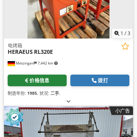
1
/
3
电烤箱
HERAEUS
RL320E
Metzingen
7,442 km
价格信息
拨打
制造年份:
1985
, 状况:
二手
,
小广告