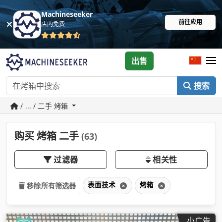
Machineseeker
前往应用
店内免费
出售
搜索
/ ... / 二手 烤箱
购买 烤箱 二手
(63)
过滤器
相关性
表面技术
烤箱
移除所有筛选器
小广告