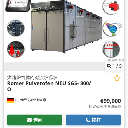
1
/
5
烘烤炉气体的对流炉锡炉
Romer
Pulverofen NEU SGS- 800/
O
€99,000
Hürth
7,466 km
固定价格 不含增值税
询问
拨打