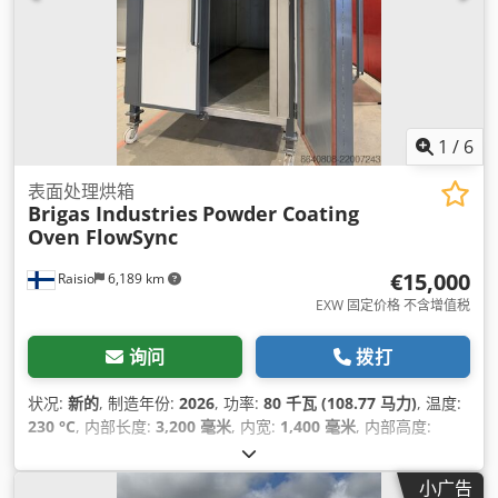
1
/
6
表面处理烘箱
Brigas Industries
Powder Coating
Oven FlowSync
€15,000
Raisio
6,189 km
EXW 固定价格 不含增值税
询问
拨打
状况:
新的
, 制造年份:
2026
, 功率:
80 千瓦 (108.77 马力)
, 温度:
230 °C
, 内部长度:
3,200 毫米
, 内宽:
1,400 毫米
, 内部高度:
2,370 毫米
, 总长度:
3,960 毫米
, 总宽度:
1,880 毫米
, 总高度:
3,370 毫米
, 控制类型:
PLC 控制
, 设备:
CE标志
,
小广告