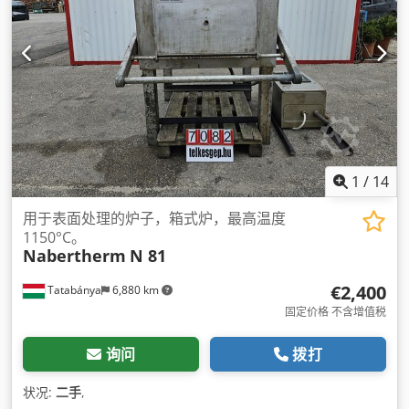
1
/
14
用于表面处理的炉子，箱式炉，最高温度
1150°C。
Nabertherm
N 81
€2,400
Tatabánya
6,880 km
固定价格 不含增值税
询问
拨打
状况:
二手
,