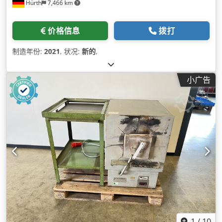
Hürth
7,466 km
价格信息
拨打
制造年份:
2021
, 状况:
新的
,
小广告
1
/
10