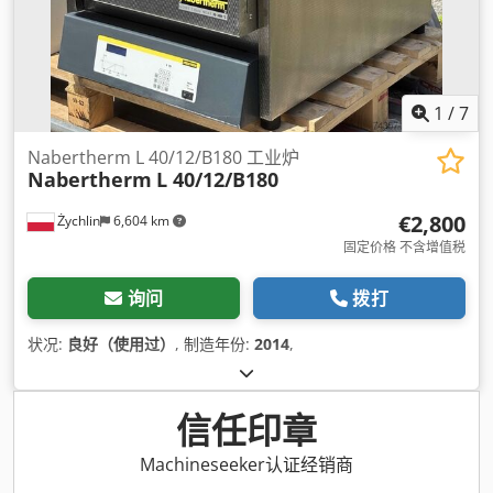
1
/
7
Nabertherm L 40/12/B180 工业炉
Nabertherm
L 40/12/B180
€2,800
Żychlin
6,604 km
固定价格 不含增值税
询问
拨打
状况:
良好（使用过）
, 制造年份:
2014
,
信任印章
Machineseeker认证经销商