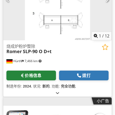
1
/
12
烧成炉粉炉整除
Romer
SLP-90 O D+t
Hürth
7,466 km
价格信息
拨打
制造年份:
2024
, 状况:
新的
, 功能:
完全功能
,
小广告