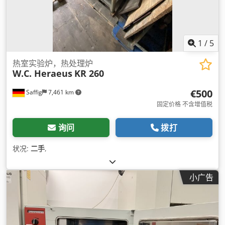
1
/
5
热室实验炉，热处理炉
W.C. Heraeus
KR 260
€500
Saffig
7,461 km
固定价格 不含增值税
询问
拨打
状况:
二手
,
小广告