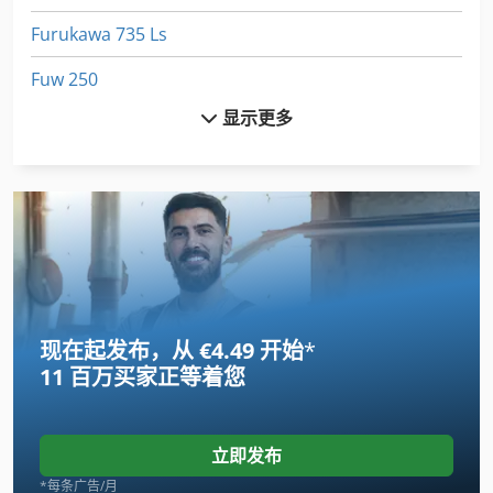
Furukawa 735 Ls
Fuw 250
显示更多
Fz 0
Gildemeister Ct 20
International 434
Linde
Newton 20
现在起发布，从 €4.49 开始
*
Schaublin 135
11 百万买家
正等着您
Tank
Transmig 400
立即发布
Vdf Dus 560
*每条广告/月