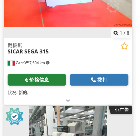
1
/
8
裁板锯
SICAR
SEGA 315
Cantù
7,604 km
价格信息
拨打
状况:
新的
,
小广告