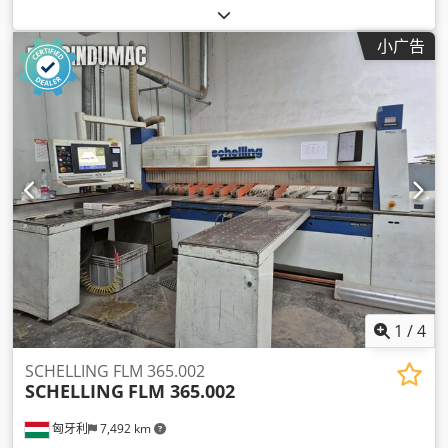
小广告
1
/
4
SCHELLING FLM 365.002
SCHELLING
FLM 365.002
匈牙利
7,492 km