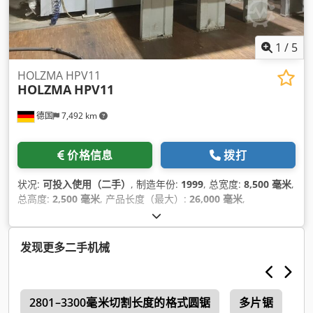
1
/
5
HOLZMA HPV11
HOLZMA
HPV11
德国
7,492 km
价格信息
拨打
状况:
可投入使用（二手）
, 制造年份:
1999
, 总宽度:
8,500 毫米
,
总高度:
2,500 毫米
, 产品长度（最大）:
26,000 毫米
,
发现更多二手机械
2801–3300毫米切割长度的格式圆锯
多片锯