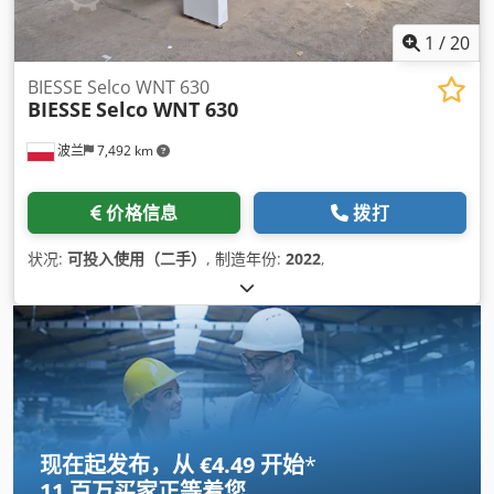
1
/
20
BIESSE Selco WNT 630
BIESSE
Selco WNT 630
波兰
7,492 km
价格信息
拨打
状况:
可投入使用（二手）
, 制造年份:
2022
,
现在起发布，从 €4.49 开始
*
11 百万买家
正等着您