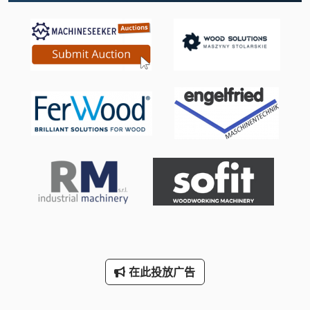
Wenzel Lh 54
三维 扫描 仪
手动 剪 板 机
手动 绞车
手枪
断头台
林 德 叉车
标签打印机
等离子切割装置
在此投放广告
轮式挖掘机
铝 材 锯 切 机