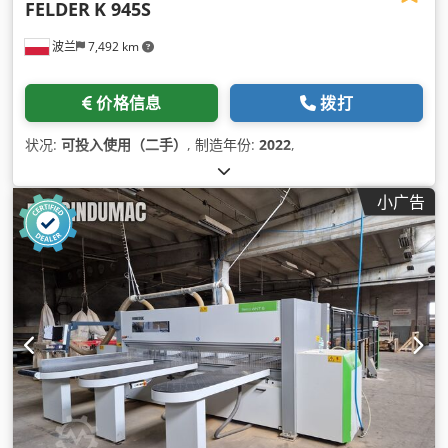
FELDER
K 945S
波兰
7,492 km
价格信息
拨打
状况:
可投入使用（二手）
, 制造年份:
2022
,
小广告