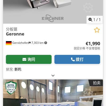
1
/
1
分板锯
Geronne
€1,990
Gerolzhofen
7,303 km
固定价格 不含增值税
询问
拨打
状况:
新的
,
拍卖