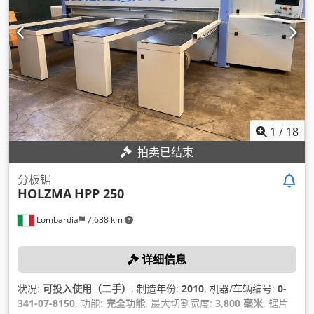
1
/
18
拍卖已结束
分板锯
HOLZMA
HPP 250
Lombardia
7,638 km
详细信息
状况:
可投入使用（二手）
, 制造年份:
2010
, 机器/车辆编号:
0-
341-07-8150
, 功能:
完全功能
, 最大切割宽度:
3,800 毫米
, 锯片