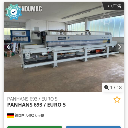
小广告
1
/
18
PANHANS 693 / EURO 5
PANHANS
693 / EURO 5
德国
7,492 km