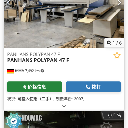
1
/
6
PANHANS POLYPAN 47 F
PANHANS
POLYPAN 47 F
德国
7,492 km
价格信息
拨打
状况:
可投入使用（二手）
, 制造年份:
2007
,
小广告