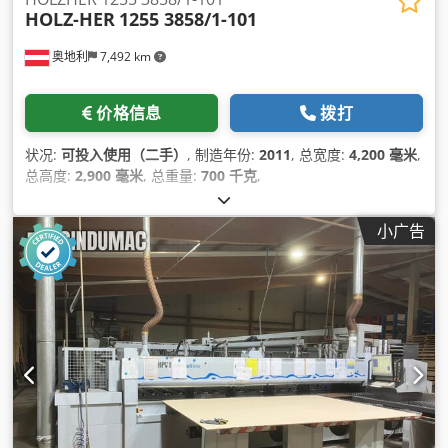
HOLZ-HER
1255 3858/1-101
奥地利
7,492 km
价格信息
拨打
状况:
可投入使用（二手）
, 制造年份:
2011
, 总宽度:
4,200 毫米
,
总高度:
2,900 毫米
, 总重量:
700 千克
,
小广告