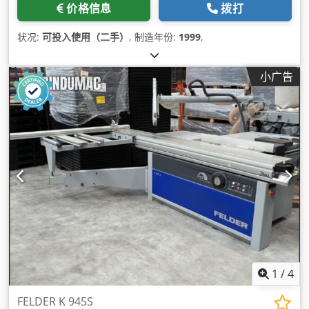
价格信息
拨打
状况:
可投入使用（二手）
, 制造年份:
1999
,
小广告
1
/
4
FELDER K 945S