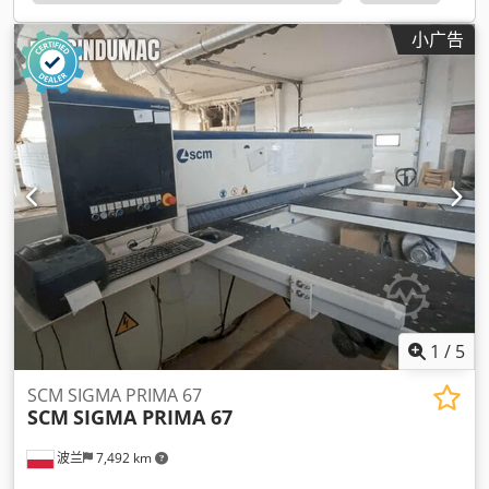
小广告
1
/
5
SCM SIGMA PRIMA 67
SCM
SIGMA PRIMA 67
波兰
7,492 km