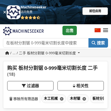
Machineseeker
前往应用
店内免费
出售
搜索
/ ... / 二手 板材分割锯 0-999毫米切割长度
购买 板材分割锯 0-999毫米切割长度 二手
(18)
过滤器
相关性
木工机械
木材锯
板材分割锯 
移除所有筛选器