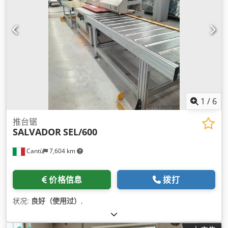
1
/
6
推台锯
SALVADOR
SEL/600
Cantù
7,604 km
价格信息
拨打
状况:
良好（使用过）
,