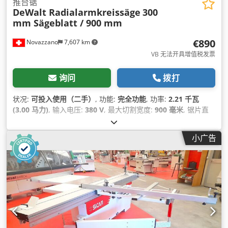
推台锯
DeWalt Radialarmkreissäge
300
mm Sägeblatt / 900 mm
€890
Novazzano
7,607 km
VB 无法开具增值税发票
询问
拨打
状况:
可投入使用（二手）
, 功能:
完全功能
, 功率:
2.21 千瓦
(3.00 马力)
, 输入电压:
380 V
, 最大切割宽度:
900 毫米
, 锯片直
径:
300 毫米
,
小广告