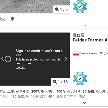
1
/
5
状况:
二手
,
推台锯
Felder
Format 4
Powiat kartuski
6,6
1
/
15
状况:
二手
, 制造年份:
2007
, 输入电压:
400 V
, 输入频率:
50 赫兹
, 输入电
片直径:
450 毫米
, 锯片倾斜调整:
45 °
, 高度调节类型:
电动
,