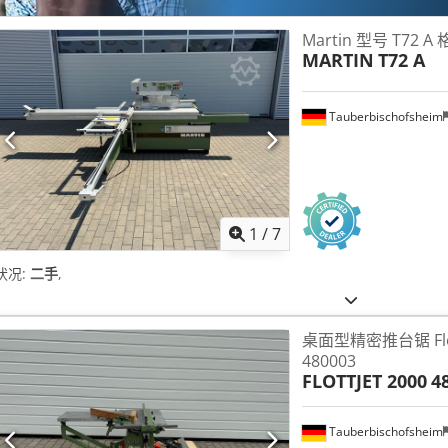
Martin 型号 T72 
MARTIN
T72 A
Tauberbischofsheim
1
/
7
状况:
二手
,
桌面型精密推台锯 Flot
480003
FLOTTJET 2000
4
Tauberbischofsheim