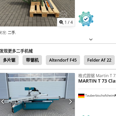
1
/
4
状况:
二手
,
发现更多二手机械
多片锯
带锯机
Altendorf F45
Felder Af 22
格式圆锯 Martin T 73
MARTIN
T 73 Cla
Tauberbischofsheim