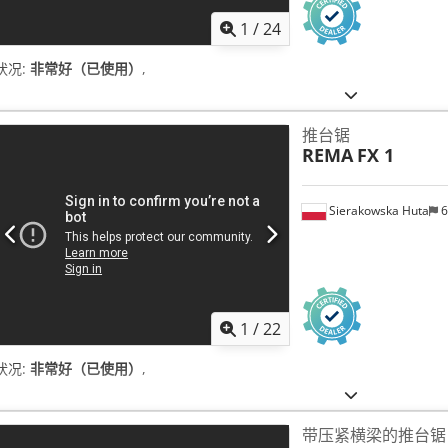
1
/
24
状况:
非常好（已使用）
,
推台锯
REMA
FX 1
Sierakowska Huta
6
1
/
22
状况:
非常好（已使用）
,
带压紧横梁的推台锯