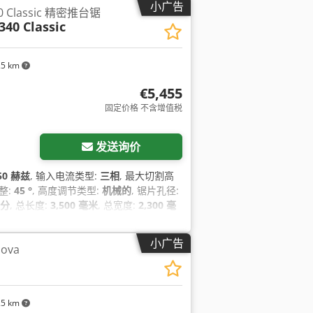
小广告
0 Classic 精密推台锯
40 Classic
25 km
€5,455
固定价格 不含增值税
发送询价
50 赫兹
, 输入电流类型:
三相
, 最大切割高
整:
45 °
, 高度调节类型:
机械的
, 锯片孔径:
/分
, 总长度:
3,500 毫米
, 总宽度:
2,300 毫
 锯片防护罩
,
小广告
nova
25 km