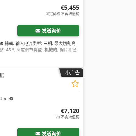
€5,455
固定价格 不含增值税
发送询价
50 赫兹
, 输入电流类型:
三相
, 最大切割高
整:
45 °
, 高度调节类型:
机械的
, 锯片孔径:
小广告
台锯
25 km
€7,120
VB 不含增值税
发送询价