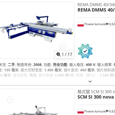
REMA DMMS 40/34
REMA
DMMS 40/3
Powiat kartuski
6,6
1
/
17
状况:
二手
, 制造年份:
2008
, 功能:
完全功能
, 输入电压:
400 V
, 输入频率:
度:
135 毫米
, 最大切割宽度:
1,400 毫米
, 锯片直径:
450 毫米
, 锯片倾斜调
30 毫米
, 驱动类型:
电动
, 最大转速:
6,000 转/分
, 转速（最小）:
3,500 转
米
, 总高度:
1,500 毫米
, 总重量:
1,300 千克
, 设备:
CE标志, 文档 / 手册,
格式锯 SCM SI 300 
SCM
SI 300 nova
Powiat kartuski
6,6