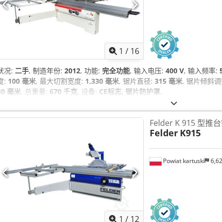
1
/
16
状况:
二手
, 制造年份:
2012
, 功能:
完全功能
, 输入电压:
400 V
, 输入频率:
度:
100 毫米
, 最大切割宽度:
1,330 毫米
, 锯片直径:
315 毫米
, 锯片倾斜调
30 毫米
, 总重量:
670 千克
, 设备:
CE标志, 锯片防护罩
,
Felder K 915 型推
Felder
K915
Powiat kartuski
6,6
1
/
12