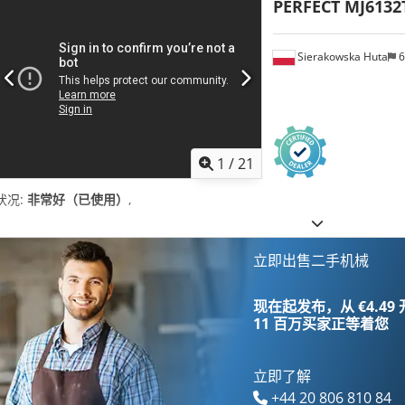
PERFECT MJ6132
Sierakowska Huta
6
1
/
21
状况:
非常好（已使用）
,
立即出售二手机械
现在起发布，从 €4.49
11 百万买家
正等着您
立即了解
+44 20 806 810 84