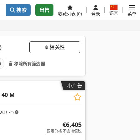
搜索
出售
语言
收藏列表
(0)
登录
菜单
)
相关性
移除所有筛选器
小广告
 40 M
,631 km
€6,405
固定价格 不含增值税