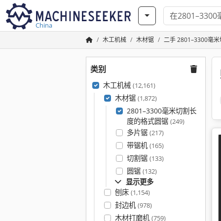
China
木工机械
木材锯
二手 2801–3300
类别
木工机械
(12,161)
木材锯
(1,872)
2801–3300毫米切割长
度的格式圆锯
(249)
多片锯
(217)
带锯机
(165)
切割锯
(133)
圆锯
(132)
显示更多
刨床
(1,154)
封边机
(978)
木材打磨机
(759)