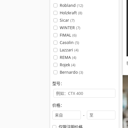
Robland
(12)
Holzkraft
(8)
Sicar
(7)
WINTER
(7)
FIMAL
(6)
Casolin
(5)
Lazzari
(4)
REMA
(4)
Rojek
(4)
Bernardo
(3)
型号：
价格：
-
仅限注明价格