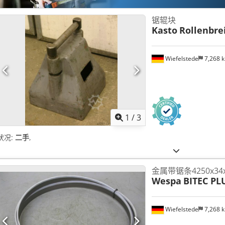
锯辊块
Kasto
Rollenbre
Wiefelstede
7,268 
1
/
3
状况:
二手
,
金属带锯条4250x34x
Wespa
BITEC PL
Wiefelstede
7,268 