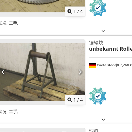
1
/
4
状况:
二手
,
锯辊块
unbekannt
Roll
Wiefelstede
7,268 
1
/
4
状况:
二手
,
饲料