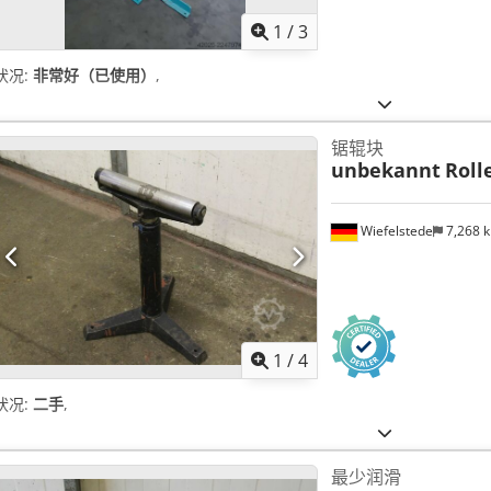
1
/
3
状况:
非常好（已使用）
,
锯辊块
unbekannt
Roll
Wiefelstede
7,268 
1
/
4
状况:
二手
,
最少润滑