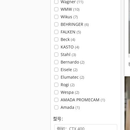
Wagner
(11)
WMW
(10)
Wikus
(7)
BEHRINGER
(6)
FALKEN
(5)
Beck
(4)
KASTO
(4)
Stahl
(3)
Bernardo
(2)
Eisele
(2)
Elumatec
(2)
Rogi
(2)
Wespa
(2)
AMADA PROMECAM
(1)
Amada
(1)
型号：