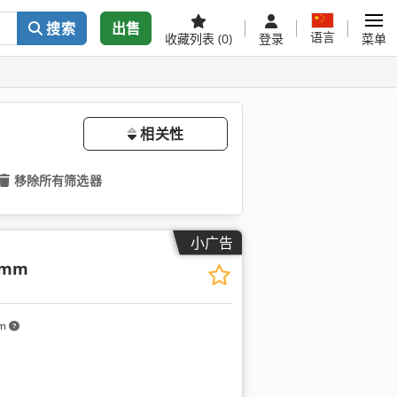
搜索
出售
语言
收藏列表
(0)
登录
菜单
相关性
移除所有筛选器
小广告
 mm
km