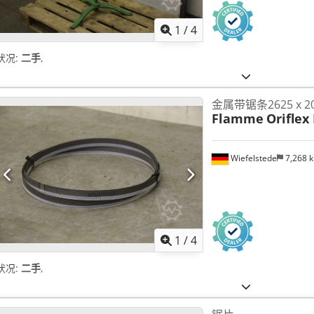
1
/
4
状况:
二手
,
金属带锯条2625 x 20
Flamme
Oriflex
Wiefelstede
7,268 
1
/
4
状况:
二手
,