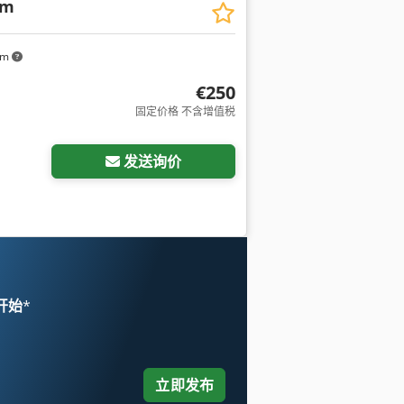
em
km
€250
固定价格 不含增值税
发送询价
 开始
*
立即发布