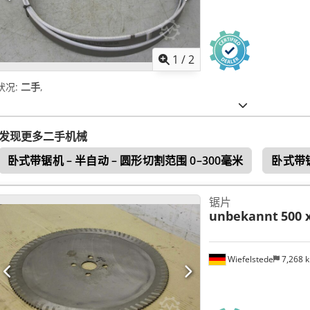
1
/
2
状况:
二手
,
发现更多二手机械
卧式带锯机 – 半自动 – 圆形切割范围 0–300毫米
卧式带锯
锯片
unbekannt
500 
Wiefelstede
7,268 