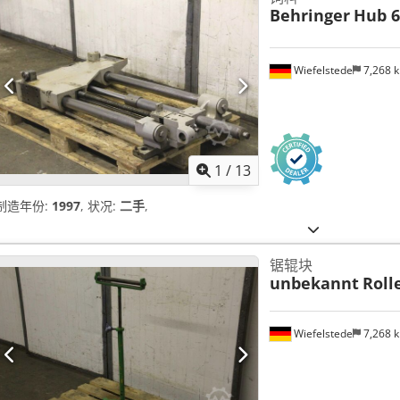
Behringer
Hub 
Wiefelstede
7,268 
1
/
13
制造年份:
1997
, 状况:
二手
,
锯辊块
unbekannt
Roll
Wiefelstede
7,268 