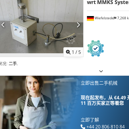
wrt
MMKS Syst
Wiefelstede
7,268 
1
/
5
状况:
二手
,
立即出售二手机械
现在起发布，从 €4.49
11 百万买家
正等着您
立即了解
+44 20 806 810 84