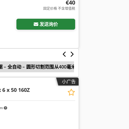
€40
固定价格 不含增值税
请求更多图片
发送询价
 – 全自动 – 圆形切割范围从400毫米起
小广告
x 6 x 50 160Z
km